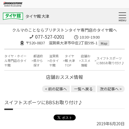
タイヤ館 大津
クルマのことならブリヂストンタイヤ専門店のタイヤ館へ
077-527-0201
10:30~19:00
〒520-0837 滋賀県大津市中庄2丁目595-1
Map
タイヤ・ホイー
都道府
滋賀県
タイヤ
店舗お
スイフトスポーツ
ル専門店のタイ
県から
のタイ
館 大津
ススメ
にBBSお取り付け♪
ヤ館
探す
ヤ館
TOP
情報
店舗おススメ情報
< 前の記事へ
一覧へ戻る
次の記事へ >
スイフトスポーツにBBSお取り付け♪
2019年6月20日