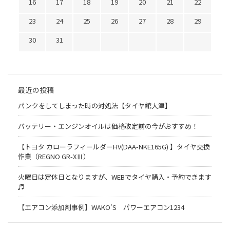
16
17
18
19
20
21
22
23
24
25
26
27
28
29
30
31
最近の投稿
パンクをしてしまった時の対処法【タイヤ館大津】
バッテリー・エンジンオイルは価格改定前の今がおすすめ！
【トヨタ カローラフィールダーHV(DAA-NKE165G) 】タイヤ交換
作業（REGNO GR-XⅢ）
火曜日は定休日となりますが、WEBでタイヤ購入・予約できます
♬
【エアコン添加剤事例】WAKO'S パワーエアコン1234