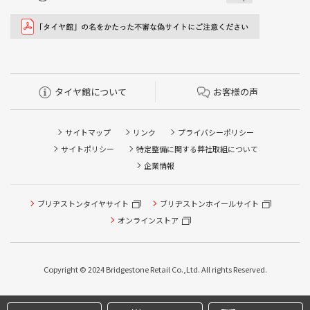
タイヤ館について
お客様の声
サイトマップ
リンク
プライバシーポリシー
サイトポリシー
特定整備に関する弊社取組について
企業情報
ブリヂストンタイヤサイト
ブリヂストンホイールサイト
タイヤ点検・安全点検/タイヤ履き替え/オイル交換/その他
ピット作業の予約
オンラインストア
クローク契約会員専用タイヤ履き替え※タイヤ履き替えを
希望のクローク契約会員の方はこちらを選択ください
Copyright © 2024 Bridgestone Retail Co.,Ltd. All rights Reserved.
本日のタイヤ履き替え順番待ち予約 ※クローク契約会員の
方はご利用いただけません