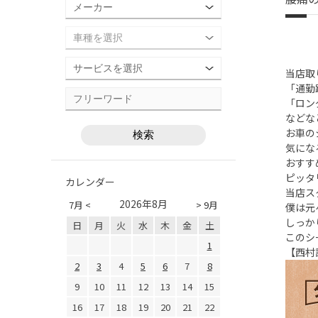
当店取
「通勤
「ロン
などな
お車の
気にな
おすす
ピッタ
カレンダー
当店ス
2026年8月
7月 <
> 9月
僕は元
しっか
日
月
火
水
木
金
土
このシ
1
【西村
2
3
4
5
6
7
8
9
10
11
12
13
14
15
16
17
18
19
20
21
22