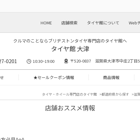
HOME
店舗検索
タイヤ館について
Web
クルマのことならブリヂストンタイヤ専門店のタイヤ館へ
タイヤ館 大津
27-0201
〒520-0837 滋賀県大津市中庄2丁目59
10:30~19:00
せ
★セールクーポン情報
商品情報
タイヤ・ホイール専門店のタイヤ館
都道府県から探す
滋
店舗おススメ情報
方必見^o^