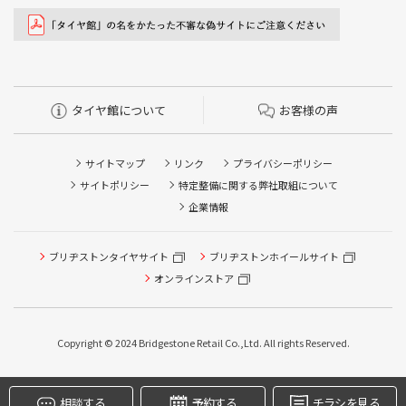
タイヤ館について
お客様の声
サイトマップ
リンク
プライバシーポリシー
サイトポリシー
特定整備に関する弊社取組について
企業情報
タイヤ点検・安全点検/タイヤ履き替え/オイル交換/その他
ブリヂストンタイヤサイト
ブリヂストンホイールサイト
ピット作業の予約
オンラインストア
クローク契約会員専用タイヤ履き替え※タイヤ履き替えを
希望のクローク契約会員の方はこちらを選択ください
Copyright © 2024 Bridgestone Retail Co.,Ltd. All rights Reserved.
本日のタイヤ履き替え順番待ち予約 ※クローク契約会員の
方はご利用いただけません
相談する
予約する
チラシを見る