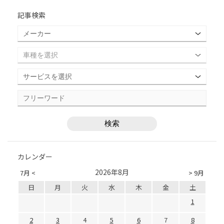
記事検索
カレンダー
2026年8月
7月 <
> 9月
日
月
火
水
木
金
土
1
2
3
4
5
6
7
8