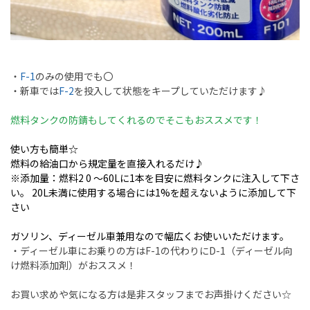
・
F-1
のみの使用でも〇
・新車では
F-2
を投入して状態をキープしていただけます♪
燃料タンクの防錆もしてくれるのでそこもおススメです！
使い方も簡単☆
燃料の給油口から規定量を直接入れるだけ♪
※添加量：燃料2 0 ～60Lに1本を目安に燃料タンクに注入して下さ
い。 20L未満に使用する場合には1%を超えないように添加して下
さい
ガソリン、ディーゼル車兼用なので幅広くお使いいただけます。
・ディーゼル車にお乗りの方はF-1の代わりにD-1（ディーゼル向
け燃料添加剤）がおススメ！
お買い求めや気になる方は是非スタッフまでお声掛けください☆