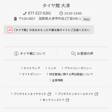
タイヤ館 大津
077-527-0201
10:30~19:00
〒520-0837 滋賀県大津市中庄2丁目595-1
Map
タイヤ館について
お客様の声
サイトマップ
リンク
プライバシーポリシー
サイトポリシー
特定整備に関する弊社取組について
企業情報
ブリヂストンタイヤサイト
ブリヂストンホイールサイト
タイヤ点検・安全点検/タイヤ履き替え/オイル交換/その他
ピット作業の予約
オンラインストア
クローク契約会員専用タイヤ履き替え※タイヤ履き替えを
希望のクローク契約会員の方はこちらを選択ください