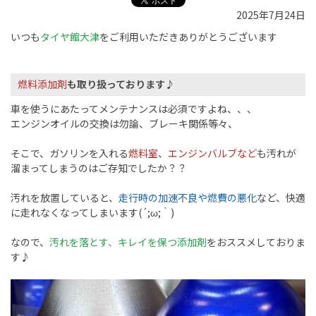
2025年7月24日
いつも
タイヤ館大津
をご利用いただきありがとうございます
燃料添加剤
も取り扱っております♪
車を使うにあたってメンテナンスは必須ですよね、、、
エンジンオイルの交換は勿論、ブレーキ関係等々、
そこで、ガソリンを入れる
燃料室
、
エンジンバルブなど
も汚れが
溜まってしまうのはご存知でしたか？？
汚れを放置していると、
走行時の加速不良や燃費の悪化
など、快適
に走れなくなってしまいます(´;ω;｀)
なので、
汚れを落とす、キレイを保つ添加剤
をおススメしておりま
す♪