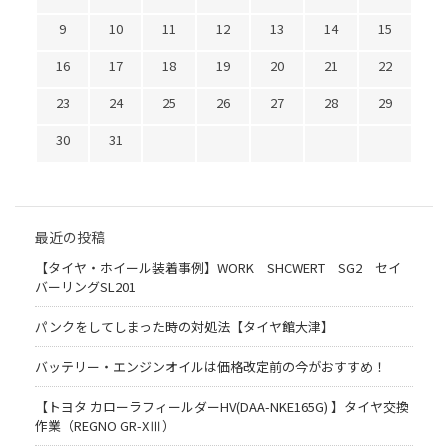
9
10
11
12
13
14
15
16
17
18
19
20
21
22
23
24
25
26
27
28
29
30
31
最近の投稿
【タイヤ・ホイール装着事例】WORK SHCWERT SG2 セイ
バーリングSL201
パンクをしてしまった時の対処法【タイヤ館大津】
バッテリー・エンジンオイルは価格改定前の今がおすすめ！
【トヨタ カローラフィールダーHV(DAA-NKE165G) 】タイヤ交換
作業（REGNO GR-XⅢ）