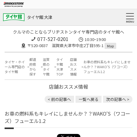
タイヤ館 大津
クルマのことならブリヂストンタイヤ専門店のタイヤ館へ
077-527-0201
10:30~19:00
〒520-0837 滋賀県大津市中庄2丁目595-1
Map
都道
滋賀
タイ
店舗
タイヤ・ホイ
お車の燃料系もキレイにしませ
府県
県の
ヤ館
おス
ール専門店の
んか？？WAKO‘S（ワコーズ）
から
タイ
大津
スメ
タイヤ館
フューエル1.2
探す
ヤ館
TOP
情報
店舗おススメ情報
< 前の記事へ
一覧へ戻る
次の記事へ >
お車の燃料系もキレイにしませんか？？WAKO‘S（ワコー
ズ）フューエル1.2