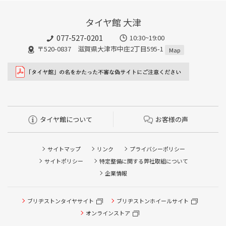
タイヤ館 大津
077-527-0201
10:30~19:00
〒520-0837 滋賀県大津市中庄2丁目595-1
Map
タイヤ館について
お客様の声
サイトマップ
リンク
プライバシーポリシー
サイトポリシー
特定整備に関する弊社取組について
企業情報
ブリヂストンタイヤサイト
ブリヂストンホイールサイト
タイヤ点検・安全点検/タイヤ履き替え/オイル交換/その他
ピット作業の予約
オンラインストア
クローク契約会員専用タイヤ履き替え※タイヤ履き替えを