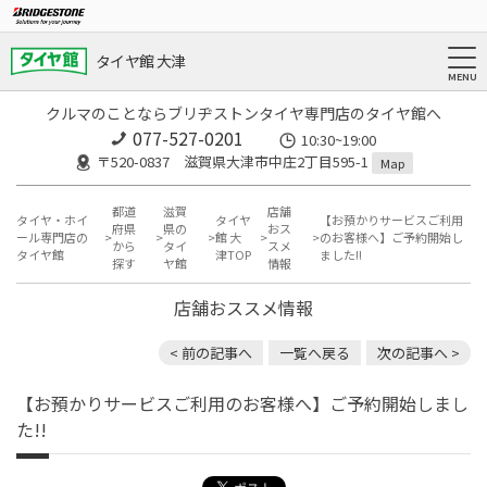
タイヤ館 大津
クルマのことならブリヂストンタイヤ専門店のタイヤ館へ
077-527-0201
10:30~19:00
〒520-0837 滋賀県大津市中庄2丁目595-1
Map
都道
滋賀
店舗
タイヤ・ホイ
タイヤ
【お預かりサービスご利用
府県
県の
おス
ール専門店の
館 大
のお客様へ】ご予約開始し
から
タイ
スメ
タイヤ館
津TOP
ました!!
探す
ヤ館
情報
店舗おススメ情報
< 前の記事へ
一覧へ戻る
次の記事へ >
【お預かりサービスご利用のお客様へ】ご予約開始しまし
た!!