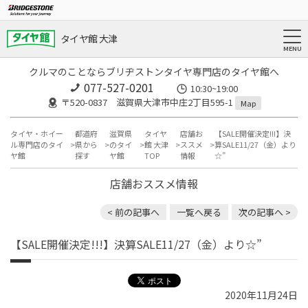
タイヤ館 大津
クルマのことならブリヂストンタイヤ専門店のタイヤ館へ
077-527-0201
10:30~19:00
〒520-0837 滋賀県大津市中庄2丁目595-1
Map
タイヤ・ホイー
都道府
滋賀県
タイヤ
店舗お
【SALE開催決定!!!】決
ル専門店のタイ
県から
のタイ
館 大津
ススメ
算SALE11/27（金）より
ヤ館
探す
ヤ館
TOP
情報
☆”
店舗おススメ情報
< 前の記事へ
一覧へ戻る
次の記事へ >
【SALE開催決定!!!】決算SALE11/27（金）より☆”
2020年11月24日