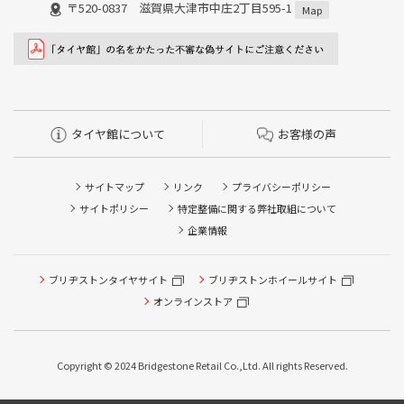
〒520-0837 滋賀県大津市中庄2丁目595-1
Map
タイヤ館について
お客様の声
サイトマップ
リンク
プライバシーポリシー
サイトポリシー
特定整備に関する弊社取組について
企業情報
ブリヂストンタイヤサイト
ブリヂストンホイールサイト
タイヤ点検・安全点検/タイヤ履き替え/オイル交換/その他
ピット作業の予約
オンラインストア
クローク契約会員専用タイヤ履き替え※タイヤ履き替えを
希望のクローク契約会員の方はこちらを選択ください
Copyright © 2024 Bridgestone Retail Co.,Ltd. All rights Reserved.
本日のタイヤ履き替え順番待ち予約 ※クローク契約会員の
方はご利用いただけません