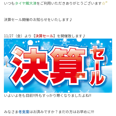
いつも
タイヤ館大津
をご利用いただきありがとうございます
☆”
決算セール開催のお知らせをいたします♪
11/27（金）より【
決算セール
】を開催致します♪
いよいよ冬も目前!!外もすっかり寒くなりましたよね!!
みなさま
冬支度
はお済みですか？まだの方はお早めに!!!