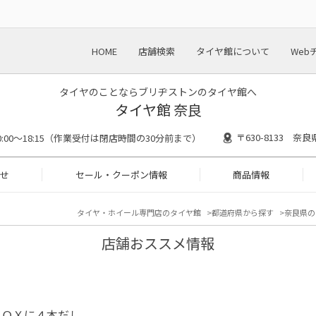
HOME
店舗検索
タイヤ館について
Web
タイヤのことならブリヂストンのタイヤ館へ
タイヤ館 奈良
〒630-8133 奈
0:00～18:15（作業受付は閉店時間の30分前まで）
せ
セール・クーポン情報
商品情報
タイヤ・ホイール専門店のタイヤ館
都道府県から探す
奈良県の
店舗おススメ情報
ＢＯＸに４本だし