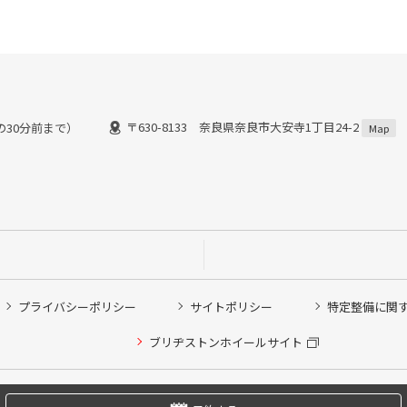
〒630-8133 奈良県奈良市大安寺1丁目24-2
間の30分前まで）
Map
プライバシーポリシー
サイトポリシー
特定整備に関
ブリヂストンホイールサイト
他ピット作業の予約
Copyright © 2024 Bridgestone Retail Co.,Ltd. All rights Reserved.