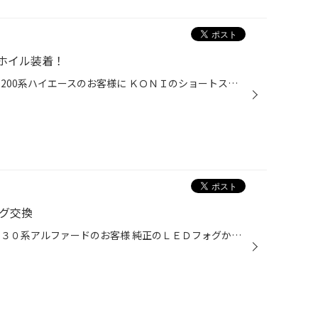
ホイル装着！
皆様こんにちは 今回のご紹介は、200系ハイエースのお客様に ＫＯＮＩのショートストロークショックの交換とファブレスさんの １７インチ ヴァローネＭＣ－7ＢＫの装着です。 車高の方は、もともと２インチダウンされている状態ですが 乗り心地がいまいちですよね そこで今回は、減衰力調整も出来...
ォグ交換
皆様こんにちは 今回のご紹介は、３０系アルファードのお客様 純正のＬＥＤフォグから社外品ＬＥＤフォグに交換です。 今回のアルファードとベルファイアはグレードによって純正から ＬＥＤフォグのなっておりますが、かなり暗いとのお声が多数あります。 ただし、純正のＬＥＤフォグの場合は電球交...