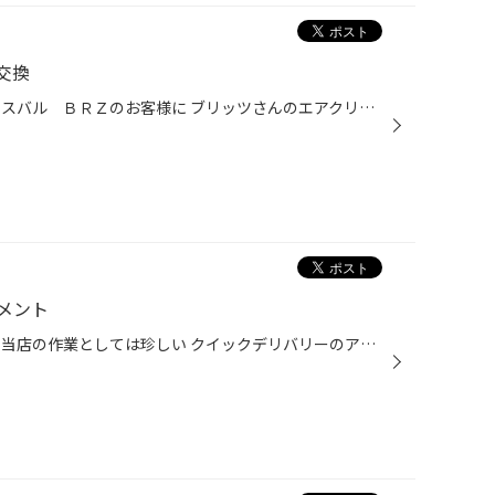
交換
皆様こんにちは 今回のご紹介は、スバル ＢＲＺのお客様に ブリッツさんのエアクリーナーの交換と トラストさんのマフラーの交換になります。 エアクリーナー交換にあたってサウンドクリエイターを外しての取付ですので 少しボンネット内が寂しくなってしまいましたがアルミの遮熱版がスポーティー...
メント
皆様こんにちは 今回のご紹介は、当店の作業としては珍しい クイックデリバリーのアライメント調整です。 街中では、クロネコヤマトさんとかの運送車でよく見かけますよね～ 一般で乗られてる方は非常に少ないかと思いますが 今回は、内減りが激しかったので調整させていただきました。 データ的に...