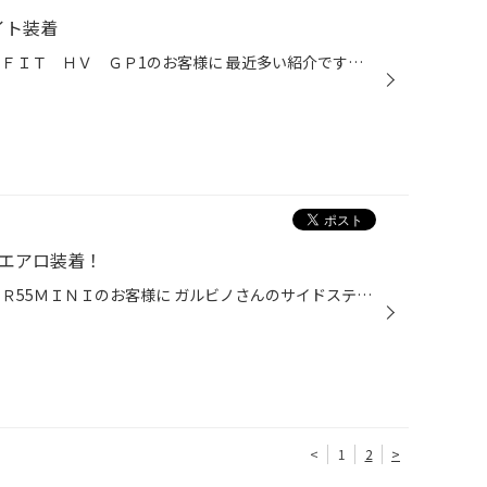
イト装着
皆様こんにちは 今回のご紹介は、ＦＩＴ ＨＶ ＧＰ1のお客様に 最近多い紹介ですが、ＣＡＴＺさんのＬＥＤヘッドライトお装着です。 追加でポジションランプも装着させていただきましたので 前周りはフルＬＥＤになっております。 当店では、少しこだわらせていただき ＬＥＤはベロフを装着 何故...
にエアロ装着！
皆様こんにちは 今回のご紹介は、Ｒ55ＭＩＮＩのお客様に ガルビノさんのサイドステップとリアバンパ―の交換です。 ガルビノってあまり聞きなれないメーカーさんですが 実は、Ｇ－スクエアさんなんですよね 外車ブランドはガルビノさんっていう名前になります。 今回は、細部にこだわらせていただき...
<
1
2
>