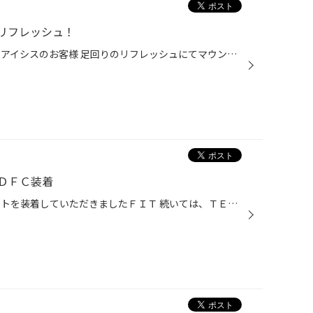
リフレッシュ！
皆様こんにちは 今回のご紹介は、アイシスのお客様 足回りのリフレッシュにてマウント関係からショックアブソーバーの交換です。 走行距離や年数が経ってくるとふにゃふにゃした乗り心地になってきますよね 大きくはショックが機能しなくなってしまうと特に高速走行時などで フラフラしてしまいます...
ＤＦＣ装着
皆様こんにちは ＬＥＤヘッドライトを装着していただきましたＦＩＴ 続いては、ＴＥＩＮさんのフレックスＺの装着とＥＤＦＣアクティブ 追加でＳＰＯＯＮさんのリジットカラーの装着です。 足回りを重視されておりましたので今回はフルオプションですね 乗り心地と低価格が売りのＴＥＩＮさんですが...