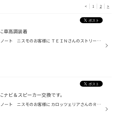
<
1
2
>
に車高調装着
皆様こんにちは 今回のご紹介は、ノート ニスモのお客様に ＴＥＩＮさんのストリートアドヴァンスの装着です。 適合上は未確認ですが、基本的にはノーマルベースと形状は同じですので 装着等は問題ありませんね 車高の方は、バンパー形状が大型になりますので 大幅なダウンが難しいですが 実寸でフ...
にナビ＆スピーカー交換です。
皆様こんにちは 今回のご紹介は、ノート ニスモのお客様に カロッツェリアさんのＲＷ99の装着と 新車時にオーディオレスにされた場合はリアスピーカーが装着されておりませんので フロント・リアのスポーカー＆サブウーハーの装着です。 ナビの方は、最近の定番２００ｍｍワイドナビですので隙間な...