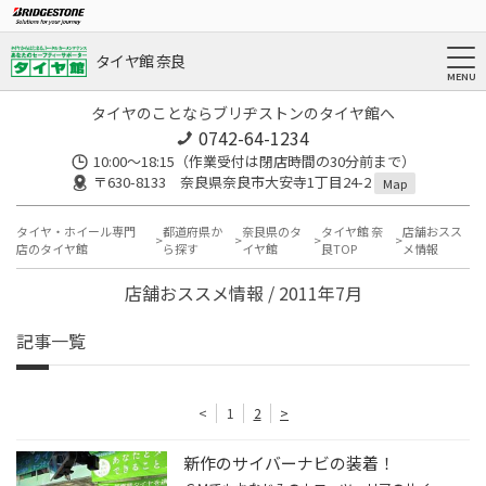
タイヤ館 奈良
タイヤのことならブリヂストンのタイヤ館へ
0742-64-1234
10:00～18:15（作業受付は閉店時間の30分前まで）
〒630-8133 奈良県奈良市大安寺1丁目24-2
Map
タイヤ・ホイール専門
都道府県か
奈良県のタ
タイヤ館 奈
店舗おスス
店のタイヤ館
ら探す
イヤ館
良TOP
メ情報
店舗おススメ情報 / 2011年7月
記事一覧
<
1
2
>
新作のサイバーナビの装着！