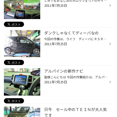
ＣＭでもおなじみのカロッツェリアのサイバーナビのご装着です。 今回の特徴は、何といってもスカウターカメラ（Ｆカメラ）が付いておりまして 実写映像でルート案内してくれるという優れものです。 スカウターといってもドラゴン○ールとは違い戦闘力は測れませんので悪しからず。 これで100％に近...
2011年7月25日
ダンクしゃなくてディーバなの
今回の作業は、ライフ ディーバにＲＳＲのＴｉ2000を 装着させていただきました。 分かりやすいように交換前・交換後の写真付きでご覧くださいｗｗ 車高は、約35ｍｍのダウンになっております。 ダウンサスでは一番人気のＴｉ2000 乗り心地も結構いいんですよ～
2011年7月25日
アルパインの新作ナビ
皆様こんにちは 今回の作業紹介は、アルパインさんの新作ナビ Ｘ066の取り付け紹介です。 今までのＸ088と同サイズで８インチモニターが採用されておりますが ＳＤタイプのナビになりますので何といっても価格が安い！ もちろん地デジも標準装備なのでＨＤＤまではいらないといったお客様には 最適...
2011年7月25日
只今 セール中のＴＥＩＮが大人気
です