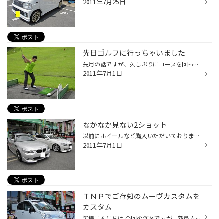
2011年7月25日
先日ゴルフに行っちゃいました
先月の話ですが、久しぶりにコースを回ってきました！ 冬場はどうしても寒さに弱い私には辛いので いつも春から秋にかけてしかコースは行かないようにしております。 今回のメンバーは、生駒の北村店長となんと初ラウンドの当店の山ピーが 初参戦いたしました！ 「今日は写真撮るで～」と意気込んで...
2011年7月1日
なかなか見ない2ショット
以前にホイールなど購入いただいておりましたＳ様 点検でのご来店いただいたところを 新旧のＢＭＷ 5シリーズを並べて撮りましょう！ ということでパシャリ！！ あまり並べれることがないので貴重な写真になりましたｗ なんだかんで話が盛り上がり楽しい時間になりました やっぱり車っていいですね...
2011年7月1日
ＴＮＰでご存知のムーヴカスタムを
カスタム
皆様こんにちは 今回の作業ですが、新型ムーヴカスタムに16インチアルミホイールと ＴＥＩＮさんの車高調を装着です！ もともとＲＳグレードでしたのでタイヤはそのままご使用していただき ホイールのみを交換！ シュバートＳＣ１のブラックポリッシュを前後サイズ変更し ツライチセッティングいた...