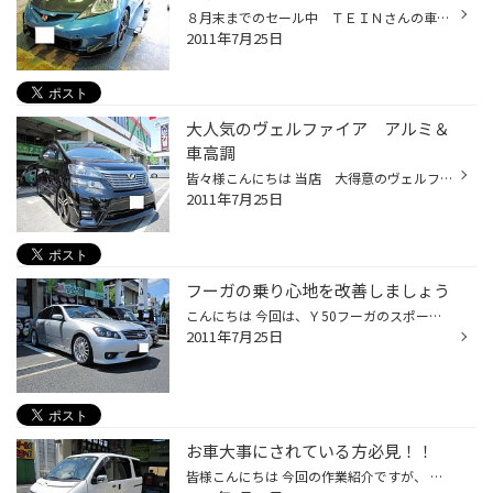
８月末までのセール中 ＴＥＩＮさんの車高調の紹介です。 現行のＦＩＴ ＲＳにストリートベイシスを装着！ 車高は基準値でのセッティングさせていただきました。 カーボンボンネットなどのスポーツパーツが目を引く ＦＩＴでかっこいいですね～ もちろん乗り心地もバッチリ！！ シャープなハンド...
2011年7月25日
大人気のヴェルファイア アルミ＆
車高調
皆々様こんにちは 当店 大得意のヴェルファイアに共豊コーポレーションさんの ＸＦ55モノの２０インチとＴＥＩＮさんのストリートベイシスの装着です。 ワンピースならではの足長ホイールで非常に大きく見えますね～ 黒いボディに非常に似合ってます！ 車高もバッチリ落としてスタイルバツグンです...
2011年7月25日
フーガの乗り心地を改善しましょう
こんにちは 今回は、Ｙ50フーガのスポーツパッケージの足回り交換です。 ノーマルの乗り心地が非常に悪く、乗り心地を改善＆車高ダウンを ご相談を受け 今回の足回りは、ＴＥＩＮさんのタイプＣＳをオススメいたしました。 大幅な車高のダウンは出来ませんが乗り心地を最優先させた仕様なので 車高...
2011年7月25日
お車大事にされている方必見！！
皆様こんにちは 今回の作業紹介ですが、 新車購入から約７年目に入り ボディの艶がなくなってきたとのご相談を受け ボディの磨きとガラスコーティングの再施工を実施させていただきましたｗｗ 施工前の写真を撮り忘れておりましたが、ほとんど艶がなかったボディが ご覧の通りツヤツヤに！！ しか...