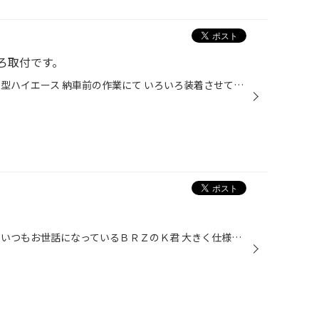
ろ取付です。
皆様こんにちは 今回の紹介は、新型ハイエース 納車前の作業にて いろいろ装着させて頂きました。 自動ブレーキが標準で装備されている50周年モデル 早速カスタムです！ まずは光物の装着です。 全てＣＡＴＺさんの商品にて取付 明るさ＆安定感が抜群ですね フィグは専用品のＰＳＸ26を装着 純正と...
皆様こんにちは 今回のご紹介は、いつもお世話になっているＢＲＺのＫ君 大きく仕様変更でございます。 この車両は、ボルトオンターボやＬＳＤなど走れるドレスアップ車両でしたが サーキット走行もバッチリ対応させるべく足回りを大きく変更です。 車高の方はほとんど変更ありませんがＨＫＳさんの...