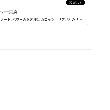
ーカー交換
皆様こんにちは 今回のご紹介は、ノートeパワーのお客様に カロッツェリアさんのサイバーナビ ＣＷ902の装着です。 音質にこだわったモデル 今回は、リアスピーカーも交換ですのでネットワークモードではなく スタンダードモードで設定です。 調整範囲も広くなりなかなかいい感じ仕上がっております...