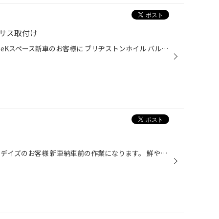
ンサス取付け
皆様こんにちは 今回のご紹介は、eKスペース新車のお客様に ブリヂストンホイル バルミナＳ5の取付けとＴＥＩＮさんのダウンサスの取付です。 実は、前回も同じeKスペースを乗られておられましたが 不慮の事故で廃車になってしまいました・・・・ ただお客様が無事でしたので何よりです。 車はグレ...
皆様こんにちは 今回のご紹介は、デイズのお客様 新車納車前の作業になります。 鮮やかなブルーがきれいですね 取付ナビは、ケンウッドさんのＤ505ＢＴＷ 当店で一番人気のナビですね！ 基本機能は全て搭載されていますが、何といっても低価格なのが売りです もちろんアラウンドビューも連動してお...