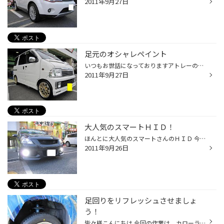
2011年9月27日
足元のオシャレペイント
いつもお世話になっておりますアトレーのご紹介です。 前回はボディーコーティングでご紹介いたしましたが 今回は、ブレーキとブレーキローターを黄色にペイントいたしました。 ホイールが、金色のなので色のバランスがいい感じですｗｗ こういったワンポイントは女性オーナーならではですね！
2011年9月27日
大人気のスマートＨＩＤ！
ほんとに大人気のスマートさんのＨＩＤ 今回は、フォグライトに35Ｗ 6000Ｋを装着させていただきました。 もともとＰＩＡＡさんの25Ｗが装着されておりましたが 明るさ重視ともありまして 今回 スマートさんを選んでいただきました！ 明るさもバツグン！ めっちゃオススメですね！
2011年9月26日
足回りをリフレッシュさせましょ
う！
皆々様こんにちは 今回の作業は、カローラフィールダーの足回り交換です。 このお客様はお車への愛着が非常にあり エンジンが壊れるまでは乗ります！っと本当にお車を大事にされています。 走行距離も14万キロとまだまだ元気な状態ですが さすがに足元がフラフラと高速安定性が悪くなってきたとの事...