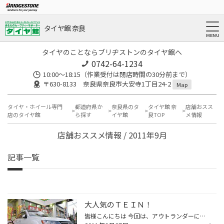
タイヤ館 奈良
タイヤのことならブリヂストンのタイヤ館へ
0742-64-1234
10:00～18:15（作業受付は閉店時間の30分前まで）
〒630-8133 奈良県奈良市大安寺1丁目24-2
Map
タイヤ・ホイール専門
都道府県か
奈良県のタ
タイヤ館 奈
店舗おスス
店のタイヤ館
ら探す
イヤ館
良TOP
メ情報
店舗おススメ情報 / 2011年9月
記事一覧
大人気のＴＥＩＮ！
皆様こんにちは 今回は、アウトランダーにＴＥＩＮのストリートベイシスの装着です。 もともとＳＵＶタイプの車両なので車高がとっても高いですね 少しスタイリッシュに車高が落ちていい感じです。 今のところは基準での車高ですが まだまだ車高はダウンできますので 乗用車なみの高さにも出来ますね