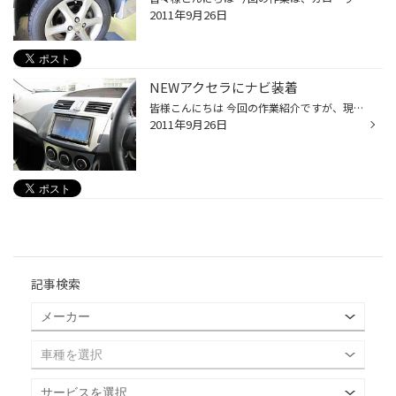
2011年9月26日
NEWアクセラにナビ装着
皆様こんにちは 今回の作業紹介ですが、現行アクセラにケンウッドのＳＤナビを装着いたしました。 もともと新車のパッケージングにナビが標準装備でしたが 機能が今一つということで音質やｉＰｏｄの使用を考慮に入れまして 思い切って購入いただきましたｗｗ 最近のＳＤナビもＨＤＤタイプに負けな...
2011年9月26日
記事検索