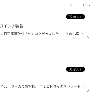
<
1
2
>
17インチ装着
皆様こんにちは 今回のご紹介は、先日車高調取付させていただきましたノートのお客様 今回は、ウェッズさんのウエッズスポーツのＳＡ10Ｒ 17インチの装着です。 タイヤは、ポテンザＲＥ003 今年の新作タイヤですね！ スポーティーパターンですが街乗りを考慮されております スタンダードポテンザ...
皆様こんにちは 今回のご紹介は、Ｙ50 フーガのお客様。 ＴＥＩＮさんのストリートフレックスの装着です。 乗り心地で好評なテインさん セダン・ワゴンでもいい感じですね！ 車高は、基準値より-1ｃｍダウン 少し外径の小さいタイヤが装着されておりましたので かなり低く見えちゃってますね