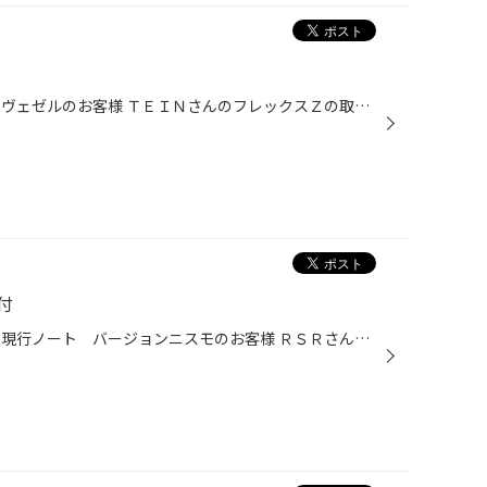
皆様こんにちは 今回のご紹介は、ヴェゼルのお客様 ＴＥＩＮさんのフレックスＺの取付です。 前回に18インチを装着いただいておりましたので 今回は、車高ダウンでございます。 車高は 基準値の約-50ｍｍダウン 落としすぎずでいい感じの見栄えですね 乗り心地は、純正よりも少しタッチが柔らかめ...
付
皆様こんにちは 今回のご紹介は、現行ノート バージョンニスモのお客様 ＲＳＲさんの Ｃ＆Ｋ車高調の取付です。 車高は、基準値にてセッティング 乗り心地も柔らかすぎず硬すぎずの乗り味 いい感じですね スパルタンなスタイルがさらに引き立ちました！ カッコいいですね！！