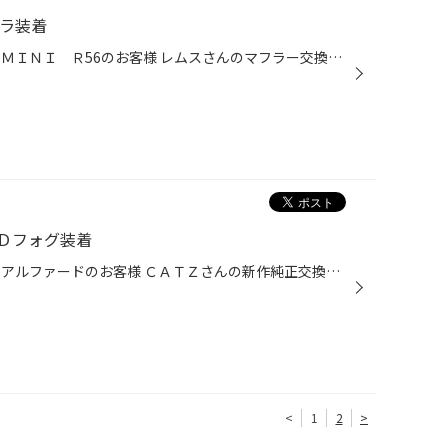
メラ装着
皆様こんにちは 今回のご紹介は、ＭＩＮＩ Ｒ56のお客様 レムスさんのマフラー交換と追加モニターにてバックカメラの装着です。 外車では、純正マフラーを切断にて装着するケースが多いので なかなか施工店が少ないようですが当店は大丈夫です！ 純正から見違える見栄えとジェントルなサウンドにな...
Ｄフォグ装着
皆様こんにちは 今回のご紹介は、アルファードのお客様 ＣＡＴＺさんの新作純正交換タイプのＨＩＤ アズリーホワイト6700Ｋの装着と スマートさんのＬＥＤフォグ 6500Ｋの装着です。 どちらの商品も3年保証と長くご愛用できる商品ですのでただ今お勧めになっておりますよ 明るさもバッチリ！！ 夜...
<
1
2
>