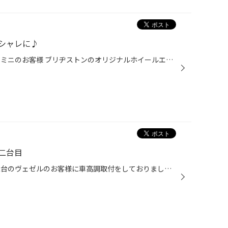
シャレに♪
皆様こんにちは 今回のご紹介は、ミニのお客様 ブリヂストンのオリジナルホイールエコフォルムＣＲＳ131 ナチュラルブラック 16インチへの交換です。 純正のホイールがシルバーで、ブレーキダストが気になるとのことで目立たないようなホイールが良いとのことで、ご提案させて頂きました。 こちら...
二台目
皆様こんにちは 実は、同じ日に二台のヴェゼルのお客様に車高調取付をしておりました こちらのヴェゼルのお客様は、乗り心地重視とのことでしたので 減衰力は柔らかめにセッティングさせていただいております。 ダウン量は、同じく基準値の-50ｍｍ ホイルは純正の17インチですので少し見栄えが違い...