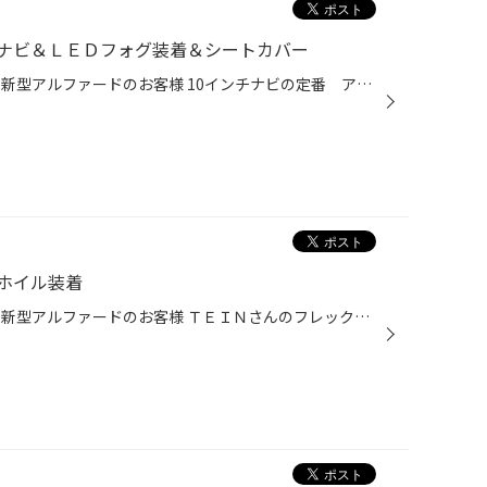
ナビ＆ＬＥＤフォグ装着＆シートカバー
皆様こんにちは 今回のご紹介は、新型アルファードのお客様 10インチナビの定番 アルパインさんのナビとフリップダウンの装着と 当店のおすすめ品 スマートさんのＬＥＤフォグの装着 クラッツェオさんのパンチングレザーシートカバーの装着です。 ナビは専用品ともあって非常にフィッティングが抜...
ホイル装着
皆様こんにちは 今回のご紹介は、新型アルファードのお客様 ＴＥＩＮさんのフレックスＡの装着とワークさんのグノーシスＧＳ4 20インチの装着です。 乗り心地で好評のＴＥＩＮさんのフレックスＡ 特に三列目の乗り心地が 今までの車高調と比べ別格ですね！ 今回は、リアがＭＡＸダウンでフロント...