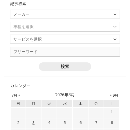
記事検索
カレンダー
2026年8月
7月 <
> 9月
日
月
火
水
木
金
土
1
2
3
4
5
6
7
8