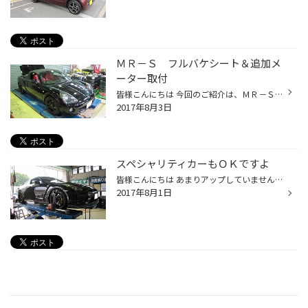
ＭＲ－Ｓ フルバケシート＆追加メ
ーター取付
皆様こんにちは 今回のご紹介は、ＭＲ－Ｓ Ｋ君のお車 デフィの追加メーターの取付ですね～ スーパーな勢いで進化しまくってますね 車は走らせてなんぼ～ガンガン走りまくってくれるとこっちも嬉しいんもんです(*^^)v シートはブリッドさんのジータⅢを取付 ちょっとゆったりめのバケットシートなの...
2017年8月3日
スペシャリティカーもＯＫですよ
皆様こんにちは あまりアップしていませんが 当店人気メニューのアライメント調整作業ですが 最近 ちょこちょことお問い合わせが多くなっておりますのが Ｒ３５のＧＴ－Ｒなんですね～ ＧＴ－Ｒのセッティング上 タイヤの摩耗 特に内減りが激しいのですが 今回は高速安定性と偏摩耗を抑えるセッティ...
2017年8月1日