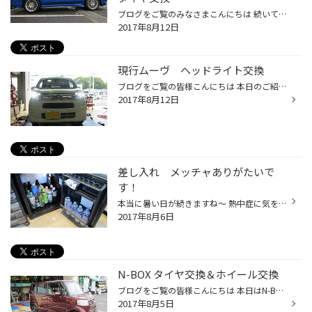
ブログをご覧のみなさまこんにちは 続いては、フォレスタークロススポーツにお乗りのお客様でホイール交換と、タイヤ交換の ご紹介です。 ホイールはブリヂストンオリジナルホイールのエコフォルムＳＥ-12です。 ホイールセンターキャップはオプションカラーのオレンジをチョイスです。 青色のボデ...
2017年8月12日
現行ムーヴ ヘッドライト交換
ブログをご覧の皆様こんにちは 本日のご紹介は、現行ムーヴのヘッドライトの交換です。 ハロゲンランプから、キャズさんのＬＥＤヘッドライトへ交換です(*^_^*) ハイ・ロー切り替えタイプで本当に白くて綺麗です！！ 視認性もバツグンです！！ 今、ハロゲンランプが付いていて、もっと明るくなった...
2017年8月12日
差し入れ メッチャありがたいで
す！
本当に暑い日が続きますね～ 熱中症に気を付けながら作業頑張っております！ そんな中 お客様からの差し入れが ＼(゜ロ＼)(／ロ゜)／ 皆様 沢山の差し入れあざ～す！！！ これで熱中症 対策もバッチリでございます(*^^)v アイスもいっぱい頂いて感謝感謝のでございます！！
2017年8月6日
N-BOX タイヤ交換＆ホイール交換
ブログをご覧の皆様こんにちは 本日はN-BOXのお客様でタイヤ交換とホイール交換です。 タイヤはブリヂストンのプレイズPX-Cで、ホイールもブリヂストンのバルミナＶ5の装着です。 ホンダのN-BOX、ダイハツのタント、スズキのパレットなどハイト系とよばれる背が高い車は、 横風などでフラフラしやす...
2017年8月5日