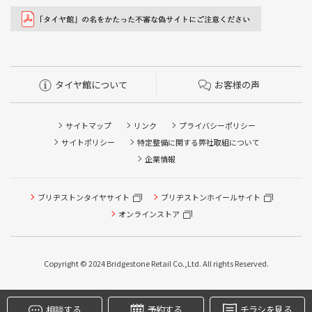
タイヤ館について
お客様の声
サイトマップ
リンク
プライバシーポリシー
サイトポリシー
特定整備に関する弊社取組について
企業情報
ブリヂストンタイヤサイト
ブリヂストンホイールサイト
オンラインストア
Copyright © 2024 Bridgestone Retail Co.,Ltd. All rights Reserved.
タイヤ点検・安全点検/タイヤ履き替え/オイル交換/その他
ピット作業の予約
相談する
予約する
チラシを見る