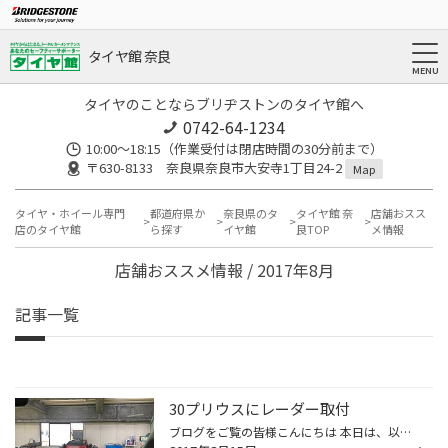
タイヤ館 奈良
タイヤのことならブリヂストンのタイヤ館へ
0742-64-1234
10:00～18:15（作業受付は閉店時間の30分前まで）
〒630-8133 奈良県奈良市大安寺1丁目24-2
Map
タイヤ・ホイール専門
都道府県か
奈良県のタ
タイヤ館 奈
店舗おスス
店のタイヤ館
ら探す
イヤ館
良TOP
メ情報
店舗おススメ情報 / 2017年8月
記事一覧
30プリウスにレーダー取付
ブログをご覧の皆様こんにちは 本日は、以前に車高調とＬＥＤルームランプを取り付けて頂いたお客様の プリウスにコムテックさんのレーダーの取付けです。 コンパクトながら、3インチの画面でとても見やすくて、長距離運転が多い方にはもってこいの商品です。 最新データを無料で更新できるのが本当...