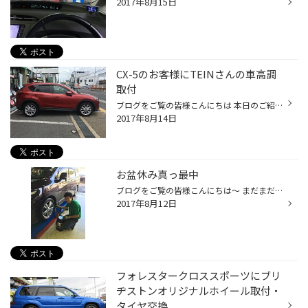
2017年8月15日
CX-5のお客様にTEINさんの車高調
取付
ブログをご覧の皆様こんにちは 本日のご紹介はCX-5のお客様で、TEINさんのストリートアドバンスＺの取付けです。 3cmほど落とされたいとのことでしたのでダウンサスとも 悩まれていましたが、乗り心地を考えて車高調をチョイスです。 ただ、選んで頂ける商品が結構少ないんですよね～ 今回も当店オ...
2017年8月14日
お盆休み真っ最中
ブログをご覧の皆様こんにちは～ まだまだ暑いですね～ 夜は涼しくなってきてますね♪ 皆様はどのようなお盆休みを過ごされていますか～？ 里帰り・お墓まいりなどなどゆっくりお過ごしでしょうか？ 愛車でドライブというかたも多いのでは！？ 当店では、16日(水)・17日(木)の二日間がお盆休みとなり...
2017年8月12日
フォレスタークロススポーツにブリ
ヂストンオリジナルホイール取付・
タイヤ交換