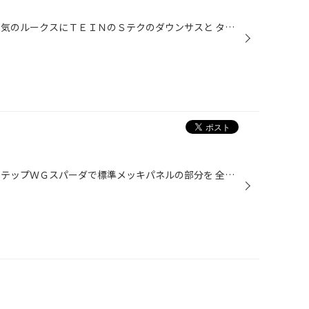
皆様こんにちは 今回の作業は、人気のルークスにＴＥＩＮのＳテクのダウンサスと タナベのタワーバー・ロアアームバーそれとリアバンプラバーの装着です。 もともとふらつきの多い車両だけに補強は不可欠ですね しかも、ローダウン時に多いストロークぼ不足をバンプラバーの 変更で乗り心地を損なわ...
今回の作業紹介ですが、 現行のステップＷＧスパーダで標準メッキパネルの部分を 全てブラックメッキに変更です。 色の濃さは変更出来ますので今回は濃い目に施工させていただきました。 純正以外のドアハンドルのパネルやガーニッシュなども メッキ加工されている部品なら 全て加工可能です。 同時...