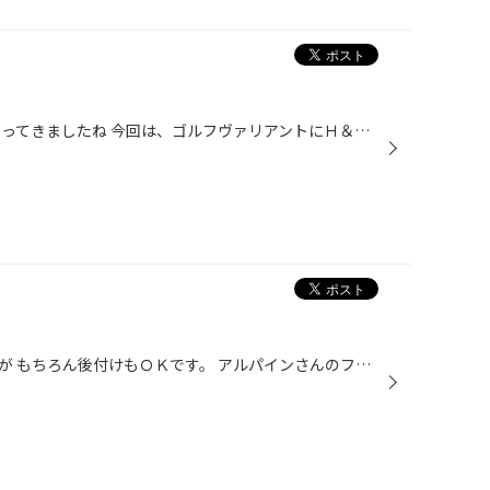
年末にかけて 新車の納車が多くなってきましたね 今回は、ゴルフヴァリアントにＨ＆Ｒのダウンサスの装着です。 乗り心地にも好評なダウンサスで 車高もキッチリ落ちてくれます。 少し車高を落として上げるだけで 見た目もグッド！！ たわらもと店の店長のいい参考になったかな？（内内の話）
最近純正から装着されておりますが もちろん後付けもＯＫです。 アルパインさんのフリップダウン10.1インチを装着と同時に ケースペックさんのＬＥＤキットも同時装着させていただきました！ 現行のヴォクシー煌Ⅱの大型ルームライトが眩しいですｗｗ 次回も入庫予定で、次回は、ＨＩＤの装着と サイ...