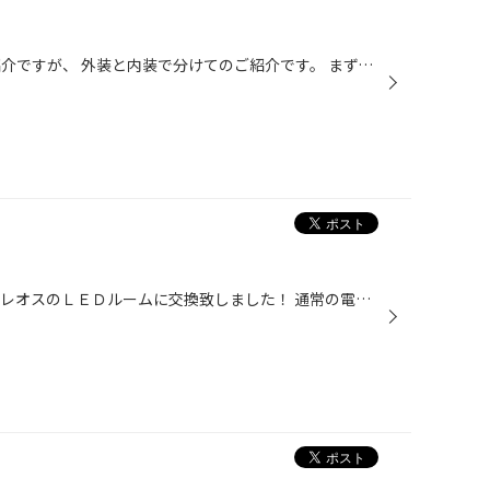
皆様こんにちは 今回の作業のご紹介ですが、 外装と内装で分けてのご紹介です。 まず、外装ですが ＴＥＩＮのストリートベイシスにて車高ダウン！！ こちらの車高で最低地上高が95ｍｍになります。 ホイールの方が、クレンツェのエレアボラのマットブラックポリッシュ １９インチ前後８．５Ｊでござ...
続きまして、 内装作業ですが、セレオスのＬＥＤルームに交換致しました！ 通常の電球の約３倍近い光量で落し物をしてもバッチリ見つけられます！ 同時にシートカバーも装着していただき クラッツェオのラグジュアリーのアイボリー色を装着ｗ 厚みが15ｍｍあるのフカフカ＆高級感アップですね！ あ...