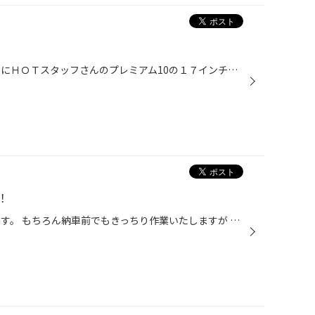
皆様こんにちは 今回は、プレミオにＨＯＴスタッフさんのプレミアム10の１７インチと タナベさんのＮＦ210のダウンサスの装着です。 乗り心地と軽量ホイールを優先的に選択させていただきましたが あまりドレスアップされていない車両もあって なかなかカッコ良くなりましたね 燃費の方も恐らく純正...
！
いつもどきどき 新車納車前作業です。 もちろん納車前でもきっちり作業いたしますが 気持ち的にいつもどきどきしております。 今回は、この秋に追加グレードがありました 現行エルグランドに２０インチホイール＆ＴＥＩＮの車高調取り付けです。 現行エルグランドで標準装備の空気圧センサーも移植...