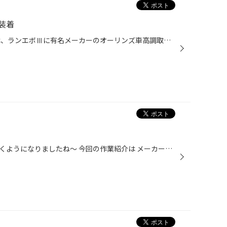
装着
皆様こんにちは 今回の作業紹介は、ランエボⅢに有名メーカーのオーリンズ車高調取り付けです。 この商品は、在庫限りで廃盤になるらしく残り少ない在庫の一台分を ご購入いただきました！ 全長調整式ではありませんがマイルドなクッション性の中に コーナリング時にはしっかりボディを受け止める 独...
最近カラーホイールが良く目に付くようになりましたね～ 今回の作業紹介は メーカー設定が無いカラーリングに変更した事例になります。 元々は、ブラックポリッシュのホイールに 「ハイパーブラック」の塗装を施すことによって かなり見た目とイメージが変わりました！ 少しホイールが飽きてきたな...