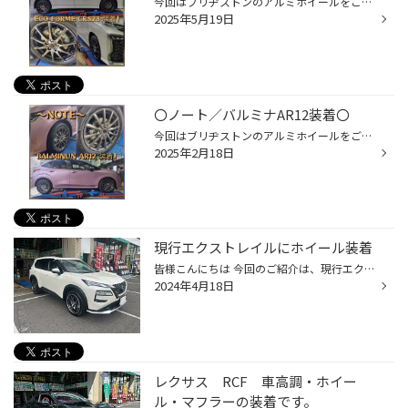
今回はブリヂストンのアルミホイールをご紹介♪ 車種：VOXY(90系) 商品：ECO FORME CRS23(17X70 5/114 45) サイズは純正サイズにてホイールのみの交換、 またトヨタの純正平座ナットに対応していますので ナットの交換も必要ありません！ お気軽に足元のイメージをチェンジすることが出来ます(^^♪ カ...
2025年5月19日
〇ノート／バルミナAR12装着〇
今回はブリヂストンのアルミホイールをご紹介！ 車種：ノート 商品：BALMINUM AR12(16x60 4/100 50) 今回、お選びいただいたBALMINUM バルミナシリーズは 安全性の追求を基本コンセプトに 幅広い車種に対応している ブリヂストンのベーシックアルミホイールブランドになります(^_-)-☆ ホイールの詳...
2025年2月18日
現行エクストレイルにホイール装着
皆様こんにちは 今回のご紹介は、現行エクストレイル オーテックのお客様に ウェッズさんのマーベリックの装着です。 オーテックバージョンになるとバンパー周り等とホイールが20インチが標準なんですね 今回は、タイヤはそのままでホイールのみ交換させて頂いています！ ホイールの方は、ウェッズ...
2024年4月18日
レクサス RCF 車高調・ホイー
ル・マフラーの装着です。