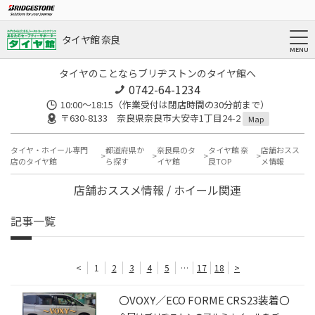
タイヤ館 奈良
タイヤのことならブリヂストンのタイヤ館へ
0742-64-1234
10:00～18:15（作業受付は閉店時間の30分前まで）
〒630-8133 奈良県奈良市大安寺1丁目24-2
Map
タイヤ・ホイール専門
都道府県か
奈良県のタ
タイヤ館 奈
店舗おスス
店のタイヤ館
ら探す
イヤ館
良TOP
メ情報
店舗おススメ情報 / ホイール関連
記事一覧
<
1
2
3
4
5
…
17
18
>
〇VOXY／ECO FORME CRS23装着〇