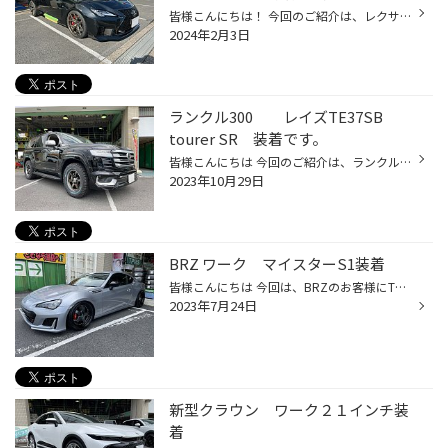
皆様こんにちは！ 今回のご紹介は、レクサスRCFのお客様 TEIN車高調・ブリッツマフラー・ヴォッセンHF-5のお取付です。 ハイパワーNAのレクサスRCF TEINさんのMONOスポーツを装着 車高の方は、フロント約35ｍｍ・リアを25ｍｍダウンさせています。 純正の減衰力調整は取り外ししていますが、16段調...
2024年2月3日
ランクル300 レイズTE37SB
tourer SR 装着です。
皆様こんにちは 今回のご紹介は、ランクル300のお客様に レイズさんのTE37SB tourer SR 18インチの装着です。 ホイルサイズの方は、18×80 +30 6/139 今までのブロンズと違う シャイニングブロンズメタル/リムDC(SR) このカラーは独特の色になっていますのですごく目を引きますね！ ただ、同じお車...
2023年10月29日
BRZ ワーク マイスターS1装着
皆様こんにちは 今回は、BRZのお客様にTEINさんのRX1の車高調と ワークさんのマイスターS1 カラーリング特注にてオーダー品を装着です。 TEINさんのRX1の車高調では、フロントのキャンバー調整が２段階 ピロアッパーでの調整とストラット部分の調整が出来るので 非常に細かく調整が可能になっており...
2023年7月24日
新型クラウン ワーク２１インチ装
着