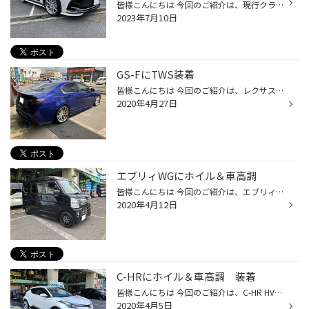
皆様こんにちは 今回のご紹介は、現行クラウン クロスオーバーに２１インチホイール装着です。 装着ホイルは、ワークさんの グノーシスCVS ディスクカラーは、ブラッシュド リムは、アルマイトリムになります。 タイヤサイズは、225/45R21 銘柄は、ブリヂストン アレンザLX100 ホイールサイズは、タ...
2023年7月10日
GS-FにTWS装着
皆様こんにちは 今回のご紹介は、レクサス GS-Fのお客様に TWS WS05 20インチの装着です。 クリアバレルⅡのカラーが本当にキレイ 光沢が良いので走っている時もいい感じになっております。 サイズは、20×9.5J +40と20×10.5J +32になっております。 タイヤは、ポテンザRE007 255/30R20 285/30R20の太...
2020年4月27日
エブリィWGにホイル＆車高調
皆様こんにちは 今回のご紹介は、エブリィWGのお客様に BBS RP002 16インチの装着と ブリッツさんのZZ-R車高調の装着です。 現行のタイプはフロントサイズが難点ではみ出す恐れがありますが 今回は、少しキャンバーをつけて取り付けさせていただきました。 車高の方は、低めでセッティング ブラック...
2020年4月12日
C-HRにホイル＆車高調 装着
皆様こんにちは 今回のご紹介は、C-HR HVのお客様に TEINさんのフレックスAの装着と ウェッズさん マーベリック709M 20インチの装着です。 サイズの方は、20×9J +35と20×9.5J +45 タイヤサイズは、245/35R20にて装着です。 車高の方は、フェンダー指一本ほどにセッティング おそらく理想のツライチ...
2020年4月5日