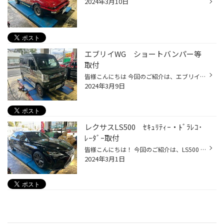
2024年3月10日
エブリイWG ショートバンパー等
取付
皆様こんにちは 今回のご紹介は、エブリイWGのお客様に ライドテックさんのショートバンパーのお取付です！ 前回にリフトアップ等させて頂いたお客様 今回は、更にリフトアップを際立させる仕様に致しました。 バンパーは同色にて取付 ナンバーの取り付け部分のスキットプレートはオリジナルのステ...
2024年3月9日
レクサスLS500 ｾｷｭﾘﾃｨｰ・ﾄﾞﾗﾚｺ･
ﾚｰﾀﾞｰ取付
皆様こんにちは！ 今回のご紹介は、LS500 後期のお客様に IGLA2セキュリティー ユピテル Q-32R 360°+リアカメラ ユピテル 新型レーダー GS1200のお取付です。 内容としては、前回の40系ヴェルファイアのお客様と同じになりますが こちらの車両はエグゼクティブグレードともあって 盗難要素が高い為I...
2024年3月1日