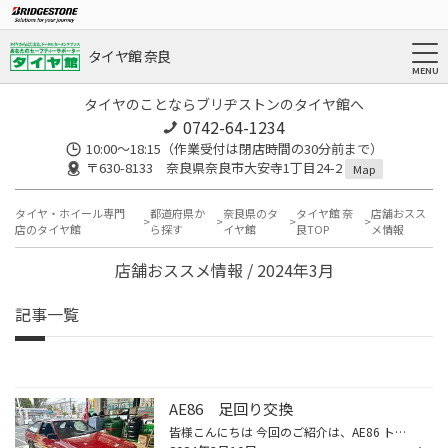
タイヤ館 奈良
タイヤのことならブリヂストンのタイヤ館へ
0742-64-1234
10:00～18:15（作業受付は閉店時間の30分前まで）
〒630-8133 奈良県奈良市大安寺1丁目24-2
Map
タイヤ・ホイール専門
都道府県か
奈良県のタ
タイヤ館 奈
店舗おスス
店のタイヤ館
ら探す
イヤ館
良TOP
メ情報
店舗おススメ情報 / 2024年3月
記事一覧
AE86 足回り交換
皆様こんにちは 今回のご紹介は、AE86 トレノのお客様 車高調＆アームブッシュ交換です。 全塗装が施され非常に綺麗な車両 内外装 全て純正が残っている希少な一台です！！ 全体的なバランスはお任せして頂きましたが ブリッツさんの車高調をベースに ブッシュ関係はクスコさんの強化品を打ち替えし...