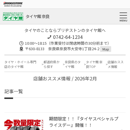
タイヤ館 奈良
タイヤのことならブリヂストンのタイヤ館へ
0742-64-1234
10:00～18:15（作業受付は閉店時間の30分前まで）
〒630-8133 奈良県奈良市大安寺1丁目24-2
Map
タイヤ・ホイール専門
都道府県か
奈良県のタ
タイヤ館 奈
店舗おスス
店のタイヤ館
ら探す
イヤ館
良TOP
メ情報
店舗おススメ情報 / 2026年2月
記事一覧
期間限定！！『タイヤスペシャルプ
ライスデー』開催！！