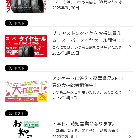
こんにちは、いつも当店をご利用いただきましてありがとうございます。 2/20(金)～3/1(日)まで、コクピット・タイヤ館におきまして、 期間限定！ サイズ限定！！ 数量限定！！！ お得にお買い求めいただける、「タイヤスペシャルプライスデー」がスタートします！ お得なタイヤのご紹介！！ ワゴンR...
2026年2月20日
ブリヂストンタイヤをお得に買え
る！スーパータイヤセール開催！！
こんにちは、いつも当店をご利用いただきましてありがとうございます。 コクピット・タイヤ館では、ブリヂストンタイヤをお得に買える！ スーパータイヤセールを2月19日(木)から3月29日(日)まで開催いたします！ ブリヂストンのタイヤを4本ご購入で最大20,000円引き！ タイヤをお得にご購入頂けるチ...
2026年2月19日
アンケートに答えて豪華賞品GET！
春の大抽選会開催中！
いつも当店をご利用いただき、ありがとうございます。 2/9(月)から、抽選で選べるデジタルギフト10,000円相当が当たる「春の大抽選会」を開催しております！ コクピット・タイヤ館アプリからアンケートに答えて、抽選に参加！ 期間中にコクピット・タイヤ館アプリからアンケートに答えていただいた...
2026年2月9日
・本日、時短営業となります。
【営業に関するお知らせ】に記載の通り、 誠に勝手ながら社員研修の為、 本日の営業は14：15迄、最終受付は13：45となりますので ご理解、ご協力の程、宜しくお願い致します。
2026年2月6日