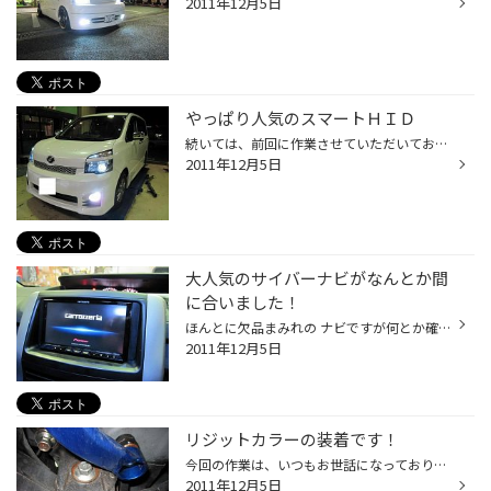
2011年12月5日
やっぱり人気のスマートＨＩＤ
続いては、前回に作業させていただいておりました現行ヴォクシー ヘッドライト＆フォグを50ＷＨＩＤに変更です。 純正のＤ4バルブでは非常に暗いのでこうなったら最強の明るさを っと言うことで早速作業開始です。 新しい型のヴォクシーは蓋とバラストが一体になっておりますが ここは、ちょちょい...
2011年12月5日
大人気のサイバーナビがなんとか間
に合いました！
ほんとに欠品まみれの ナビですが何とか確保しました。 パイオニアさんのサイバーナビ ＺＨ09ＣＳの装着です。 取り付けの方もバッチリ完了 ＥＴＣ・バックカメラも純正位置に取り付けでクオリティーバツグン作業！ ありがとうございます！
2011年12月5日
リジットカラーの装着です！
今回の作業は、いつもお世話になっております ＲＫのステップワゴンのＫ様 リアのリジットカラーが新発売との事で早速取り付けです。 原理的にはもの凄く変わると思います。 元々ある足回りの遊び部分をしっかり固定させてあげる部品で 非常にしっかりとした乗り味に変わりますね 作業は、腕を２回...
2011年12月5日