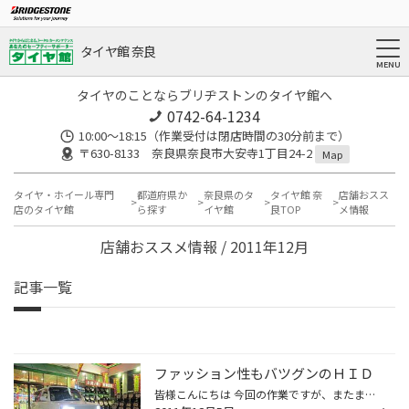
タイヤ館 奈良
タイヤのことならブリヂストンのタイヤ館へ
0742-64-1234
10:00～18:15（作業受付は閉店時間の30分前まで）
〒630-8133 奈良県奈良市大安寺1丁目24-2
Map
タイヤ・ホイール専門
都道府県か
奈良県のタ
タイヤ館 奈
店舗おスス
店のタイヤ館
ら探す
イヤ館
良TOP
メ情報
店舗おススメ情報 / 2011年12月
記事一覧
ファッション性もバツグンのＨＩＤ
皆様こんにちは 今回の作業ですが、またまたスマートＨＩＤの装着です。 今回の仕様は、35Ｗですが、色目を合わせるのと青白さを重視！ ヘッドライトはＨ4で標準ですが、前回 当店でＤＡＤのエアロを 装着していただきましたのでフォグがＨ3のしかもフォグ一体形状バルブです・・・ なかなか手ごわ...