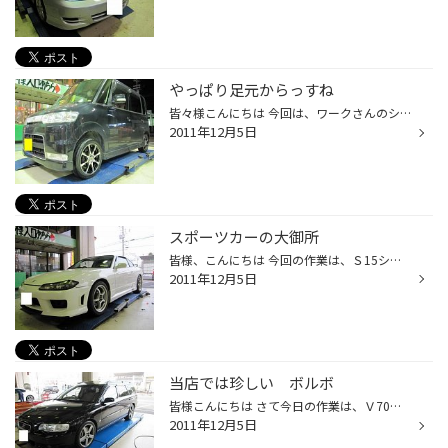
やっぱり足元からっすね
皆々様こんにちは 今回は、ワークさんのシュバートＳＣ2Ｍ １５インチの装着です。 オーナーさんは女性ということもあって 足元からのドレスアップです。 デザインの方は、一目ぼれですぐに決定！！ 少し悪さのある 肉食系 女子仕様に変わりましたね～ ちなみにオーナー様は、たぶん癒し系です。
2011年12月5日
スポーツカーの大御所
皆様、こんにちは 今回の作業は、Ｓ15シルビアにクスコさんのＺＥＲＯ2Ｅの車高調の取り付けと Ｅ－ＣＯＮ＆タワーバーの取り付けです！ スポーティーかつエレガントな走りで好評なＺＥＲＯ2Ｅですが、 減衰力の調整で後ろが厄介なので 手元で操作できる Ｅ－ＣＯＮが簡単でいいですね～ しかも、...
2011年12月5日
当店では珍しい ボルボ
皆様こんにちは さて今日の作業は、Ｖ70型のボルボＲの足回り交換です。 ［Ｒ］ってちなみにスカイラインで言うと ＧＴ－Ｒみたいなグレードで エンジンや足回りとブレーキなど羊の皮を被った狼って感じの車です。 さてさて作業の方は、いっぱい配線があって少し難航しましたが 無事終了！！ ダウ...
2011年12月5日