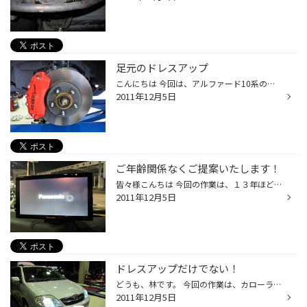
足元のドレスアップ
こんにちは 今回は、アルファード10系のブレーキの貧弱さを解消するため なんとブレンボ風カバーの装着です。 ビッグキャリパーの難点であるホイール選びもなんのその 大きく見えますが、実はホイール寄りにはほとんど変わっておりません！！ 見た目もスポーティー！ いい感じになりましたね
2011年12月5日
ご年齢関係なくご提案いたします！
皆々様こんちは 今回の作業は、１３年ほど前に取り付けさせて頂いたモニターが 壊れてしまったので修理依頼でしたが 残念なことに部品が廃盤・・・・ どうにか代用でバックカメラ等が使用できるモニターがありませんか？といった ご相談で今回のシステムをご提案いたしました！ ベースは、パナソニ...
2011年12月5日
ドレスアップだけでない！
どうも、林です。 今回の作業は、カローラフィールダーにスマートＨＩＤの装着です。 もともとＨＩＤ標準装備ですが、純正のバラストが故障してしまったので 35Ｗ Ｄ2 6000Ｋにチェンジしました。 実は、こっちの方がはるかに安く修理できます！！ さすがに１５万キロも使用しちゃうと壊れてしま...
2011年12月5日