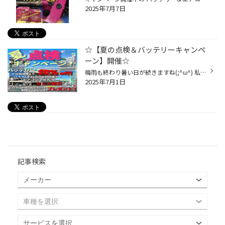
2025年7月7日
☆【夏の点検＆バッテリーキャンペ
ーン】開催☆
梅雨も終わり暑い日が続きますね(;^ω^) 私たちも辛いこの暑さ・・・ お車にとっても過酷なんですね(;^_^A ですので！！ 開催します！！ この時期、特に弱りやすいのが バッテリー!! JAFの出動件数も多い、バッテリートラブル・・・ 今のバッテリー２年～３年以上経過しているなら要注意です！！ 特...
2025年7月1日
記事検索