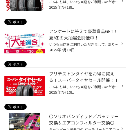
こんにちは、いつも当店をご利用いただきましてありがとうございます。 本日より、コクピット・タイヤ館におきまして、 期間限定！ サイズ限定！！ 数量限定！！！ お得にお買い求めいただける、「タイヤスペシャルプライスデー」がスタートします！ お得なタイヤのご紹介！！ ワゴンR、N-BOX、タン...
2025年7月18日
アンケートに答えて豪華賞品GET！
夏/冬の大抽選会開催中！
いつも当店をご利用いただきまして、ありがとうございます。 7月10日(木)から、「夏/冬の大抽選会」を開催しております！ コクピット・タイヤ館アプリからアンケートに答えて頂くと、抽選で豪華景品をプレゼント！ コクピット・タイヤ館アプリからアンケートをお答え頂いた方全員、抽選にご参加いた...
2025年7月10日
ブリヂストンタイヤをお得に買え
る！スーパータイヤセール開催！！
こんにちは、いつも当店をご利用いただきましてありがとうございます。 コクピット・タイヤ館では、ブリヂストンタイヤをお得に買える！ スーパータイヤセールを開催いたします！ ブリヂストンのタイヤを4本ご購入で最大20,000OFF！ タイヤをお得にご購入頂けるチャンスです！ 夏タイヤの交換やスタ...
2025年7月10日
〇ソリオバンディッド／バッテリー
交換＆エアコンフィルター交換〇
キャンペーン開催中の バッテリー＆エアコンフィルター！ さっそくご用命いただきました♪ 車種：ソリオバンディッド(MA36S) 商品： ・バッテリー：GSユアサ ECO.R Revolution(N-65/75B24L) ・エアコンフィルター：BOSCH アエリストフリー 点検では良好だったのですが、ご使用から３年経過していると...