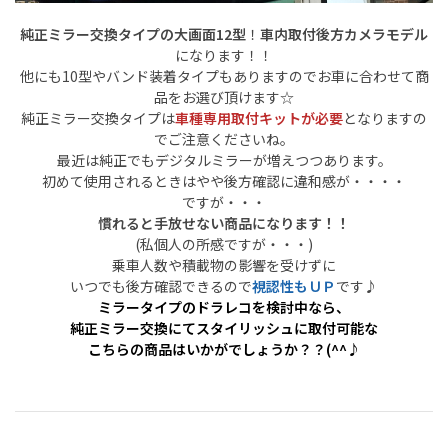
純正ミラー交換タイプの大画面12型
！
車内取付後方カメラモデル
になります！！
他にも10型やバンド装着タイプもありますのでお車に合わせて商
品をお選び頂けます☆
純正ミラー交換タイプは
車種専用取付キットが必要
となりますの
でご注意くださいね。
最近は純正でもデジタルミラーが増えつつあります。
初めて使用されるときはやや後方確認に違和感が・・・・
ですが・・・
慣れると手放せない商品になります！！
(私個人の所感ですが・・・)
乗車人数や積載物の影響を受けずに
いつでも後方確認できるので
視認性もＵＰ
です♪
ミラータイプのドラレコを検討中なら、
純正ミラー交換にてスタイリッシュに取付可能な
こちらの商品はいかがでしょうか？？(^^♪