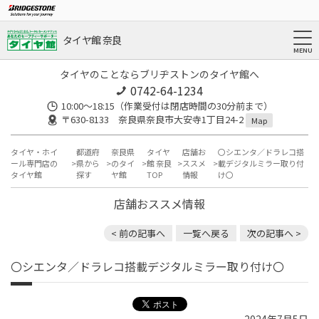
タイヤ館 奈良
タイヤのことならブリヂストンのタイヤ館へ
0742-64-1234
10:00～18:15（作業受付は閉店時間の30分前まで）
〒630-8133 奈良県奈良市大安寺1丁目24-2
Map
タイヤ・ホイ
都道府
奈良県
タイヤ
店舗お
〇シエンタ／ドラレコ搭
ール専門店の
県から
のタイ
館 奈良
ススメ
載デジタルミラー取り付
タイヤ館
探す
ヤ館
TOP
情報
け〇
店舗おススメ情報
< 前の記事へ
一覧へ戻る
次の記事へ >
〇シエンタ／ドラレコ搭載デジタルミラー取り付け〇