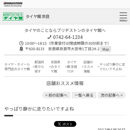
タイヤ館 奈良
タイヤのことならブリヂストンのタイヤ館へ
0742-64-1234
10:00～18:15（作業受付は閉店時間の30分前まで）
〒630-8133 奈良県奈良市大安寺1丁目24-2
Map
都道府
奈良県
タイヤ
店舗お
タイヤ・ホイール
やっぱり静かに走
県から
のタイ
館 奈良
ススメ
専門店のタイヤ館
りたいですよね
探す
ヤ館
TOP
情報
店舗おススメ情報
< 前の記事へ
一覧へ戻る
次の記事へ >
やっぱり静かに走りたいですよね