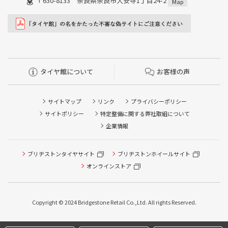
〒630-8133 奈良県奈良市大安寺1丁目24-2
Map
タイヤ館について
お客様の声
サイトマップ
リンク
プライバシーポリシー
サイトポリシー
特定整備に関する弊社取組について
企業情報
ブリヂストンタイヤサイト
ブリヂストンホイールサイト
オンラインストア
Copyright © 2024 Bridgestone Retail Co.,Ltd. All rights Reserved.
タイヤ点検・安全点検/タイヤ履き替え/オイル交換/その他
ピット作業の予約