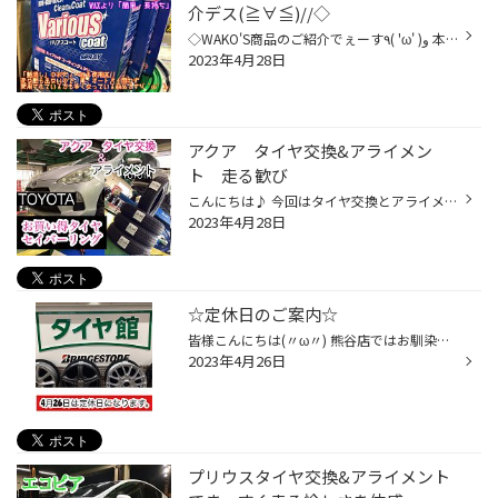
介デス(≧∀≦)//◇
◇WAKO'S商品のご紹介でぇーす٩( 'ω' )و 本日紹介させて頂くには ・Various Cort(ガラス系コーティング剤) 水洗いにて汚れやホコリを落してから、ボディーに薄く塗伸ばし拭きあげるだけ(≧∀≦)/// ※水垢やウォータースポット、鉄粉の上からの施工すると本来の効果が発揮出来ません‼︎ 私も個人的に「艶...
2023年4月28日
アクア タイヤ交換&アライメン
ト 走る歓び
こんにちは♪ 今回はタイヤ交換とアライメント調整です^_^ 車種：アクア タイヤ：セイバーリング 最後にアライメントで完了です（≧∇≦） フロントのタイロッドを調整を行います。 試乗してOKなら作業完了となります。
2023年4月28日
☆定休日のご案内☆
皆様こんにちは(〃ω〃) 熊谷店ではお馴染みのゆーちゃんﾃﾞｽ(*≧∀≦*) 4月26日は定休日です。
2023年4月26日
プリウスタイヤ交換&アライメント