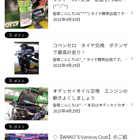
(*'▽'*)
皆様こんにちは(*^^*) タイヤ館熊谷店です。 今回はタントのCVTF交換になります。 車には様々な油脂類が使われています。 代表的なのはエンジンオイルですね！ エンジンだけでは車は走れません エンジンの動力をタイヤまで伝える部品が必要ですね(^^) 細かくいうと、いくつかありますが大まかに言う...
2023年4月30日
コペンセロ タイヤ交換 ポテンザ
で最高の走り！
皆様こんにちは^_^ タイヤ館熊谷店です。 本日はダイハツ コペンセロのタイヤ交換です！ 今回使用するタイヤはポテンザ アドレナリンRE004です(*^^*) スポーツタイヤと言われるモノですね！ 純正アルミホイールに歪みがあった為ホイールも同時購入となりました！ ありがとうごさいます。 初期型コペ...
2023年4月29日
オデッセイオイル交換 エンジンの
動きよくしましょう
皆様こんにちは^ - ^ 本日はオデッセイのオイル交換を行います。 ワコーズのエンジン内部洗浄剤 遅効性をオイルと一緒に入れます。 オイルフィラーキャップよりオイルを入れ規定値にあれば作業終了ﾃﾞｽ！
2023年4月29日
◇【WAKO'S:Various Coat】のご紹