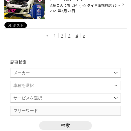
皆様こんにちは(^_-)-☆ タイヤ館熊谷店 86好き１級整備士のゆうちゃんです(笑) 当店にご来店の際にはお気軽に「ゆうちゃん」いますか？とお声がけください（笑） タイヤについてはまだまだ勉強中ですが車についてはある程度解ります。 BRZの由来は Boxer Engine 水平対向エンジン Rear wheel drive ...
2023年4月24日
<
1
2
3
4
>
記事検索