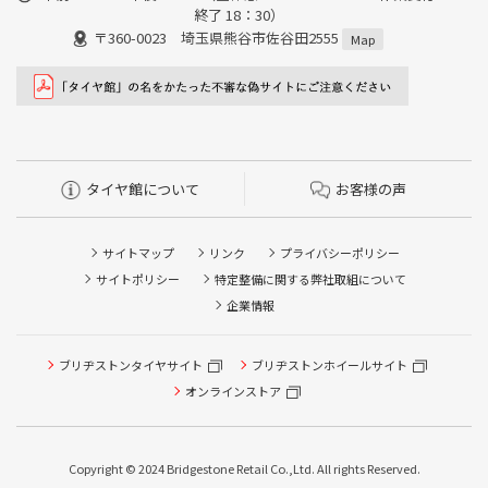
終了 18：30）
〒360-0023 埼玉県熊谷市佐谷田2555
Map
タイヤ館について
お客様の声
サイトマップ
リンク
プライバシーポリシー
サイトポリシー
特定整備に関する弊社取組について
企業情報
タイヤ点検・安全点検/タイヤ履き替え/オイル交換/その他
ブリヂストンタイヤサイト
ブリヂストンホイールサイト
ピット作業の予約
オンラインストア
クローク契約会員専用タイヤ履き替え※タイヤ履き替えを
希望のクローク契約会員の方はこちらを選択ください
Copyright © 2024 Bridgestone Retail Co.,Ltd. All rights Reserved.
本日のタイヤ履き替え順番待ち予約 ※クローク契約会員の