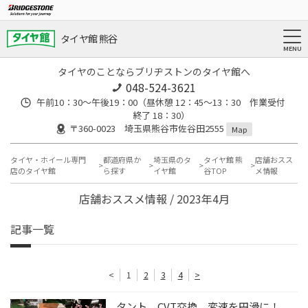
タイヤ館 熊谷
タイヤのことならブリヂストンのタイヤ館へ
048-524-3621
午前10：30～午後19：00（昼休憩 12：45～13：30 作業受付
終了 18：30）
〒360-0023 埼玉県熊谷市佐谷田2555
Map
タイヤ・ホイール専門
都道府県か
埼玉県のタ
タイヤ館 熊
店舗おスス
店のタイヤ館
ら探す
イヤ館
谷TOP
メ情報
店舗おススメ情報 / 2023年4月
記事一覧
<
1
2
3
4
>
タント CVT交換 変速を円滑に！