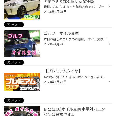
でまっすぐ走る愉しさを体感
皆様こんにちは タイヤ館熊谷店です。 プリウスのタイヤを交換しました☆ 今回お選びいただいたのは エコピアNH200です(^^♪ 高い低燃費性能と 雨の日の安全を考えられた タイヤでございます メーカーHPで詳しく！ どんな良いタイヤでも アライメントがずれていたら 本来の性能が発揮できないので キ...
2023年4月25日
ゴルフ オイル交換
本日お越しのゴルフのお客様。 オイル交換にいらっしゃいました。 外車のオイル交換もタイヤ館では行なっておりますが、 エレメント等、事前のご予約が必要です。 オイルを抜いた後エレメント交換。 カートリッジ式で結構汚れています。 ケースを清掃しつつ新しいものを装着していきます。 最後にオ...
2023年4月24日
【プレミアムタイヤ】
いつもご覧いただきありがとうございます！ ブリヂストンのプレミアムタイヤ（REGNO/POTENZAなど）が お得にご購入頂ける『プレミアムフェア』を開催中です! また、エンジンオイル・バッテリー・ワイパー・エアコンフィルターなど メンテナンス品の交換もお任せ下さい！！ ※詳しくは、当店スタッフ...
2023年4月24日
BRZ(ZC6)オイル交換 水平対向エン
ジンは最高ですよ