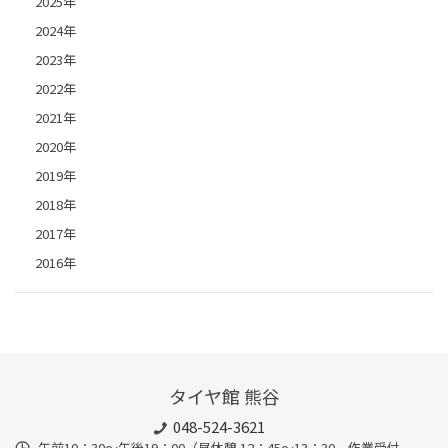
2025年
2024年
2023年
2022年
2021年
2020年
2019年
2018年
2017年
2016年
タイヤ館 熊谷
048-524-3621
午前10：30～午後19：00（昼休憩 12：45～13：30 作業受付