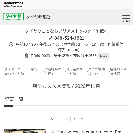
タイヤ館 熊谷
タイヤのことならブリヂストンのタイヤ館へ
048-524-3621
午前10：30～午後19：00（昼休憩 12：45～13：30 作業受付
終了 18：30）
〒360-0023 埼玉県熊谷市佐谷田2555
Map
タイヤ・ホイール専門
都道府県か
埼玉県のタ
タイヤ館 熊
店舗おスス
店のタイヤ館
ら探す
イヤ館
谷TOP
メ情報
店舗おススメ情報 / 2020年11月
記事一覧
<
1
2
3
>
☆《お車の雰囲気を損なわずに【ス