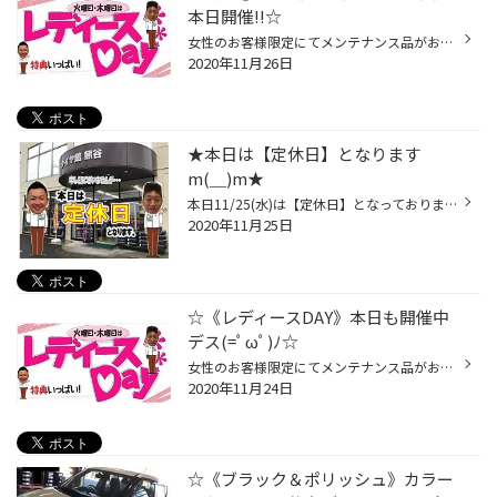
本日開催!!☆
女性のお客様限定にてメンテナンス品がお安くなります！！ 【※メンテナンス品とは⇒オイル・バッテリー・ワイパーなどの事です(=ﾟωﾟ)ﾉ】 男性のお客様も女性同伴ならOK！！ そして レディースデイ限定企画として、 商品をご購入いただいた女性のお客様に粗品をプレゼント！！ 普段、お車のメンテナン...
2020年11月26日
★本日は【定休日】となります
m(＿)m★
本日11/25(水)は【定休日】となっております。 ご来店の際はお間違えの無いようにお気をつけ下さいm(＿)m
2020年11月25日
☆《レディースDAY》本日も開催中
デス(=ﾟωﾟ)ﾉ☆
女性のお客様限定にてメンテナンス品がお安くなります！！ 【※メンテナンス品とは⇒オイル・バッテリー・ワイパーなどの事です(=ﾟωﾟ)ﾉ】 男性のお客様も女性同伴ならOK！！ そして レディースデイ限定企画として、 商品をご購入いただいた女性のお客様に粗品をプレゼント！！ 普段、お車のメンテナン...
2020年11月24日
☆《ブラック＆ポリッシュ》カラー