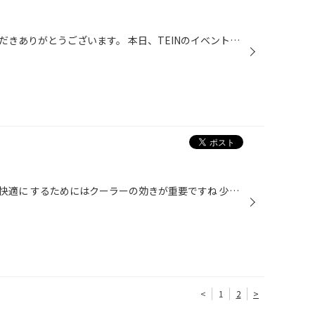
タイヤ館熊谷のブログをご覧いただきありがとうございます。 本日、TEINのイベント最終日となっております！！ 足廻りの交換をご検討されている方、ぜひ御来店ください！ ご相談だけでも大歓迎です！デモカーもご用意してありますので、ご試乗もいただけます！！
まだまだ暑い夏の日のお車の車内快適に するためにはクーラーの効きが重要ですね 少しでも早く温度を下げたいですね そこでこちらの ワコーズパワーエアコンプラスを お試しくださいませ こちらは普通の冷媒だけでなく 独自の添加剤が入ってますので エアコンにやさしく作用します☆ ・エアコン使用...
<
1
2
>