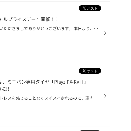
ャルプライスデー』開催！！
こんにちは、いつも当店をご利用いただきましてありがとうございます。 本日より、コクピット・タイヤ館におきまして、 期間限定！ サイズ限定！！ 数量限定！！！ お得にお買い求めいただける、「タイヤスペシャルプライスデー」がスタートします！ お得なタイヤのご紹介！！ ワゴンR、N-BOX、タン...
ミニバン専用タイヤ「Playz PX-RVⅡ」
に!!
狭い道路や混み合った場所でもストレスを感じることなくスイスイ走れるのに、車内にはびっくりするようなゆとりある空間が広がるピープルムーバーといえば、3列シートを採用したミニバンですよね。なかでも子育て世代を中心に大人気なのが、長年使い勝手のよさを競い合ってきた永遠のライバル、「ト...