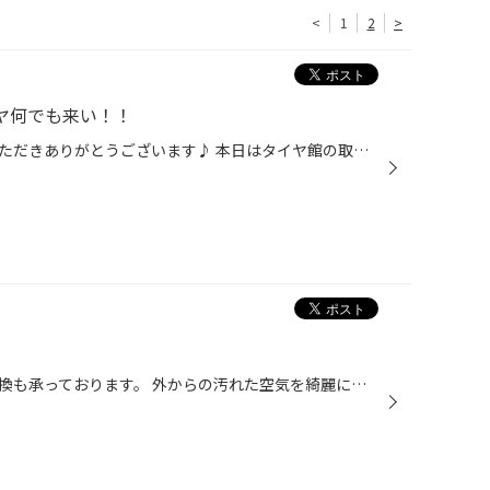
<
1
2
>
イヤ何でも来い！！
タイヤ館熊谷店のブログをご覧いただきありがとうございます♪ 本日はタイヤ館の取り扱っているSUVタイヤについてお話しします。 因みに、SUV車両専用に設計されたタイヤがあるのはご存知でしょうか？SUV特有のふらつきや耐摩耗性に特化したタイヤとなっております！！ 近年、高インチ化が進んでいま...
当店ではエアコンフィルターの交換も承っております。 外からの汚れた空気を綺麗にし 、エアコンから出る風の匂いなども改善されます！！ あんまり交換していないと・・・ こんなんになっちゃいます！！ こうなる前に定期的に交換しましょう！！