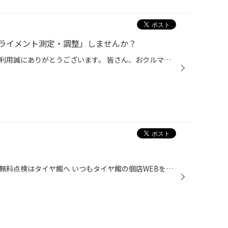
ライメント測定・調整」しませんか？
いつもコクピット・タイヤ館のご利用誠にありがとうございます。 皆さん、おクルマを運転していて、フラフラしてまっすぐ走らない、ハンドルがぶれる、 まっすぐ走っている時でもハンドルが左右どちらかに傾いている、 カーブで曲がりにくいなどの ご経験はございませんか？ その症状、おクルマの「...
猛暑対策】バッテリー・タイヤの無料点検はタイヤ館へ いつもタイヤ館の個店WEBをご覧いただき、誠にありがとうございます。 猛暑による車のトラブルが急増中！今こそ無料点検を 連日の猛暑により、車のバッテリーやタイヤにかかる負担が増加しています。特に夏場はエアコン使用や高温環境により、...