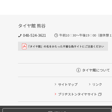
タイヤ館 熊谷
048-524-3621
午前10：30～午後19：00（昼休憩 1
タイヤ館について
サイトマップ
リンク
タイヤ点検・安全点検/タイヤ履き替え/オイル交換/その
ブリヂストンタイヤサイト
クローク契約会員専用タイヤ履き替え※タイヤ履き替えを
本日のタイヤ履き替え順番待ち予約 ※クローク契約会員