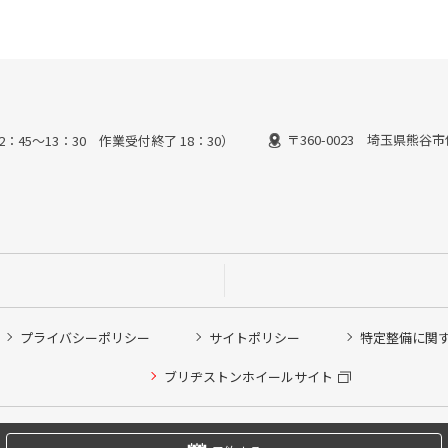
〒360-0023 埼玉県熊谷市
2：45～13：30 作業受付終了 18：30）
プライバシーポリシー
サイトポリシー
特定整備に関
他ピット作業の予約
ブリヂストンホイールサイト
希望のクローク契約会員の方はこちらを選択ください
の方はご利用いただけません
Copyright © 2024 Bridgestone Retail Co.,Ltd. All rights Reserved.