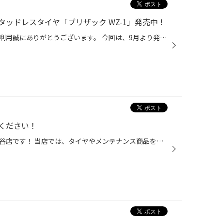
ッドレスタイヤ「ブリザック WZ-1」発売中！
いつもコクピット・タイヤ館のご利用誠にありがとうございます。 今回は、9月より発売となった、商品設計基盤技術「ENLITEN」を搭載した, 乗用車用スタッドレスタイヤ「BLIZZAK WZ-1」についてご紹介いたします。 冬道の安心・安全を支える3つの特徴 しっかり止まる、曲がる「ブリザックWZ-1」の製...
ください！
みなさんこんにちは！タイヤ館熊谷店です！ 当店では、タイヤやメンテナンス商品をはじめ、実は車検の取り扱いもしています！ 流れとしては、車検日の2ヶ月半から2ヶ月ほど前に一度ご来店いただき、 交換する部品がないかをプロがしっかり点検し、 車検の日程を決めさせていただきます。 当店では車...