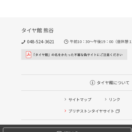
タイヤ館 熊谷
048-524-3621
午前10：30～午後19：00（昼休憩 1
タイヤ館について
サイトマップ
リンク
タイヤ点検・安全点検/タイヤ履き替え/オイル交換/その
ブリヂストンタイヤサイト
クローク契約会員専用タイヤ履き替え※タイヤ履き替えを
本日のタイヤ履き替え順番待ち予約 ※クローク契約会員