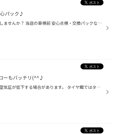
安心パック♪
一度にかかる車検費用を賢く分散しませんか？ 当店の車検前 安心点検・交換パックなら、車検時に交換を推奨される部品を車検前のタイミングにお得なパックで交換しておくことで車検時の費用負担を軽減できます！ パックなら店頭単品合計価格から最大15,580円お得になります(^^♪
ーもバッチリ(^^♪
新品タイヤ装着直後は、タイヤの空気圧が低下する場合があります。 タイヤ館ではタイヤをご購入されたお客さまへ100km走行をめどに空気圧点検とあわせてホイールナットの再確認(増し締め)を無料でご案内させていただきます。 タイヤ専門店だからこそ、お客様の安全・安心を第一に、そしてタイヤ長持...