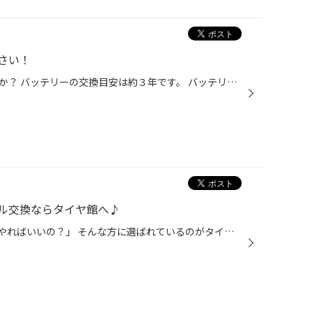
さい！
バッテリーはいつ交換されましたか？ バッテリーの交換目安は約３年です。 バッテリーは前触れなく突然上がってしまう事も！ 特にハイブリットカーやアイドリングストップカーはバッテリーの負担が大きい為こまめな点検が大切です。この機会に早めの点検を！点検WEB予約も承っています。 是非ご利用...
ル交換ならタイヤ館へ♪
「オイル交換って、いつ・どこでやればいいの？」 そんな方に選ばれているのがタイヤ館のエンジンオイル交換です(^^♪ タイヤ館ではクルマの状態をしっかり確認しながら、安心・丁寧な作業を行っています(*^^)v 年式・走行距離・使い方に応じて、当店スタッフが最適なオイルを分かりやすくご案内(^_-...