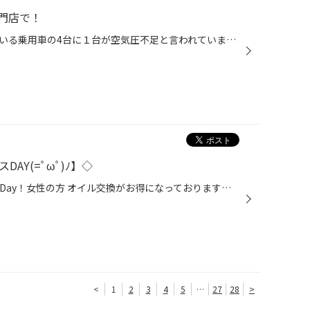
門店で！
皆さんご存知でしたか？走行している乗用車の4台に１台が空気圧不足と言われています。空気圧が不足したままの走行は燃費の悪化、パンク・事故の原因にも繋がります。 また、タイヤの長持ちの秘訣は“適正空気圧”に保つことが大切です。 タイヤ館ではタイヤの安心点検をいつでも無料で実施しておりま...
AY(=ﾟωﾟ)ﾉ】◇
毎週、火曜日と木曜日 レディースDay！女性の方 オイル交換がお得になっております☆ 男性の方は、女性とご一緒にご来店していただければ、 レディース価格になる、とってもお得な曜日となっております☆☆♪ お車の点検も無料点検出来ますので、ご都合がつく方は、 火曜日、木曜日‼︎是非 ご来店下さい。
<
1
2
3
4
5
…
27
28
>