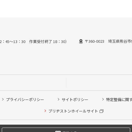
〒360-0023 埼玉県熊谷市
2：45～13：30 作業受付終了 18：30）
プライバシーポリシー
サイトポリシー
特定整備に関
他ピット作業の予約
ブリヂストンホイールサイト
希望のクローク契約会員の方はこちらを選択ください
の方はご利用いただけません
Copyright © 2024 Bridgestone Retail Co.,Ltd. All rights Reserved.