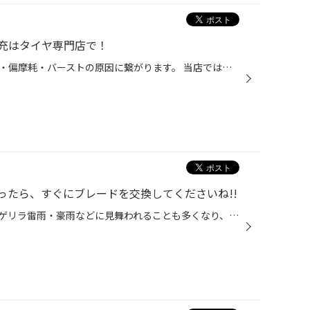
充はタイヤ専門店で！
タイヤの空気圧不足は燃費の悪化・偏摩耗・バーストの原因に繋がります。 当店では無料のタイヤ安心点検・空気圧補充を実施中！ 5分～10分で点検・補充出来ちゃいます！もちろん無料です(*^^)v 店舗の近くにお出かけの際には是非お立ち寄りください。 ※店舗状況によってはお待ち頂く場合があります...
ったら、すぐにブレードを交換してくださいね!!
梅雨時はもちろんのこと、最近はゲリラ雷雨・豪雨などに見舞われることも多くなり、降雨に対する備えはより重要になっています。もし降雨でワイパーを動かしたときに拭きムラができるなど拭雨性能の低下を感じたら、ぜひ早めに交換しましょう。当店では無料安全点検にてワイパーの状態も確認いたし...