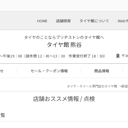
HOME
店舗検索
タイヤ館について
Web
タイヤのことならブリヂストンのタイヤ館へ
タイヤ館 熊谷
〒3
～午後19：00（昼休憩 12：45～13：30 作業受付終了 18：30）
せ
セール・クーポン情報
商品情報
タイヤ・ホイール専門店のタイヤ館
都道
店舗おススメ情報 / 点検
一覧