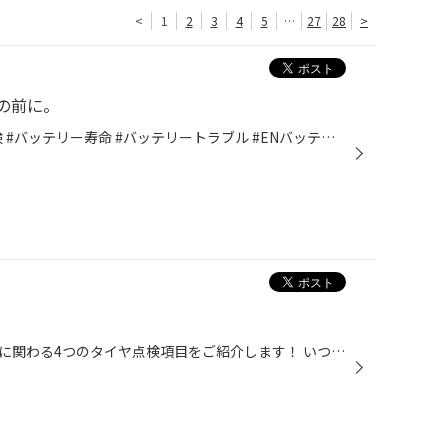
<
1
2
3
4
5
…
27
28
>
の前に。
#カーバッテリー #バッテリー点検 #バッテリー寿命 #バッテリートラブル #ENバッテリー ＃ハイブリッド ＃アイドリングストップ #安全点検 #バッテリー上がりの原因
当店で実施している車の安全走行に関わる4つのタイヤ点検項目をご紹介します！ いつでも無料で点検させて頂きますのでお気軽にご来店ください(^^♪ WEBからの点検予約も承っておりますので是非ご利用ください！ WEB点検予約はこちら #スタッドレスタイヤ