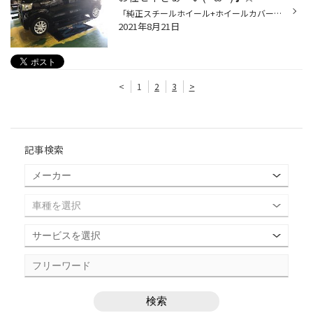
「純正スチールホイール+ホイールカバー」の状態から、 お洒落な色合いのアルミホイールへ交換をさせて頂きましたぁ(=ﾟωﾟ)ﾉ♪ ◇タイヤ本体は「ゴムの状態も良く・溝もシッカリと残っていた」ので 《再使用》にて作業を進めさせて頂いておりまぁーす('◇')ゞ('◇')ゞ('◇')ゞ ◇「お取付完了」しましたぁ(...
2021年8月21日
<
1
2
3
>
記事検索