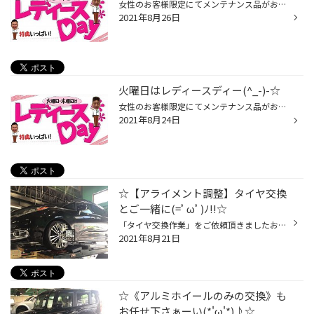
女性のお客様限定にてメンテナンス品がお安くなります！！ 【※メンテナンス品とは⇒オイル・バッテリー・ワイパーなどの事です(=ﾟωﾟ)ﾉ】 男性のお客様も女性同伴ならOK！！ そして レディースデイ限定企画として、 商品をご購入いただいた女性のお客様に粗品をプレゼント！！ 普段、お車のメンテナン...
2021年8月26日
火曜日はレディースディー(^_-)-☆
女性のお客様限定にてメンテナンス品がお安くなります！！ 【※メンテナンス品とは⇒オイル・バッテリー・ワイパーなどの事です(=ﾟωﾟ)ﾉ】 男性のお客様も女性同伴ならOK！！ そして レディースデイ限定企画として、 商品をご購入いただいた女性のお客様に粗品をプレゼント！！ 普段、お車のメンテナン...
2021年8月24日
☆【アライメント調整】タイヤ交換
とご一緒に(=ﾟωﾟ)ﾉ!!☆
「タイヤ交換作業」をご依頼頂きましたお客様の【HONDA：オデッセイ(=ﾟωﾟ)ﾉ】 タイヤ交換時に偏ったタイヤの減り方があった為、タイヤ交換とご一緒に 《アライメント調整作業》を行わせて頂きました('◇')ゞ('◇')ゞ('◇')ゞ('◇')ゞ ◇実際にテスター機材にて「状態の確認/測定」を行ってみると・・|дﾟ)...
2021年8月21日
☆《アルミホイールのみの交換》も
お任せ下さぁーい(*'ω'*)♪☆