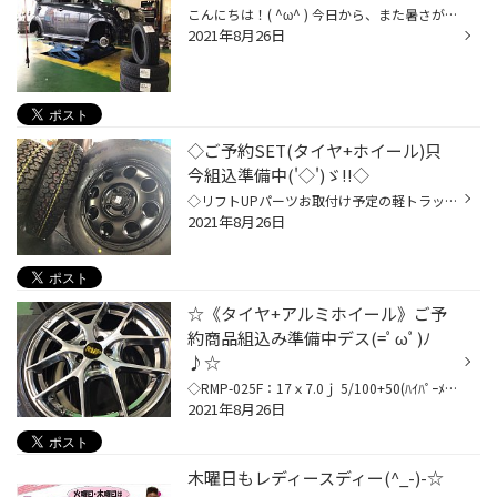
こんにちは！( ^ω^ ) 今日から、また暑さが復活して来ましたね、、、(๑˃̵ᴗ˂̵) 先日タイヤ交換した、モコをご紹介します！ 交換するタイヤは、ブリヂストン ネクストリーです！ バラして新しいタイヤを組み付けます。 完成ですね！ヽ(´▽｀)/ いつもご利用頂きありがとうございます！ タイヤは、在庫...
2021年8月26日
◇ご予約SET(タイヤ+ホイール)只
今組込準備中('◇')ゞ!!◇
◇リフトUPパーツお取付け予定の軽トラックに装着する《タイヤ+ホイール》 のお取付け準備を進めさせて頂いておりまぁーす(=ﾟωﾟ)ﾉ(=ﾟωﾟ)ﾉ(=ﾟωﾟ)ﾉ せっかく車高上げるんなら「ゴツゴツしたパターンの方がカッコイイよね!」 という事でタイヤは「RD-604V：145R13 6PR」をチョイス('ω')ノ☆彡 ◇あぁ～取...
2021年8月26日
☆《タイヤ+アルミホイール》ご予
約商品組込み準備中デス(=ﾟωﾟ)ﾉ
♪☆
◇RMP-025F：17ｘ7.0ｊ 5/100+50(ﾊｲﾊﾟｰﾒﾀﾙｺｰﾄ/ﾌﾞﾗｼｭﾄﾞﾌｨﾆｯｼｭ) ◇DAYTON-DT30：215/45R17 ※上記SETにてご準備させて頂いておりまぁーす('◇')ゞ('◇')ゞ('◇')ゞ 《スッキリとした形状＆カラー(ﾌﾞﾗｼｭﾄﾞﾌｨﾆｯｼｭ)》があまり他のホイールと 被らないので、個人的にはかなりお勧めなホイールですねぇ(*'ω'*)♪♪♪
2021年8月26日
木曜日もレディースディー(^_-)-☆