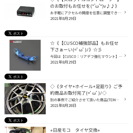
のお取付もお任せを(*'ω'*)v♪♪》
お手軽にアクセルの開度を任意に調整できるアイテム 【スロットルコントローラー】のお問合せ/取付けが 当店でも多くなっております(*'ω'*)♪♪♪ ☆メーカーHP⇒https://pivotjp.com/product/3-drive/ ◇あまり目立ち過ぎない位置がイイとの事でしたので、 足元の操作し易い位置へのお取付けをさせて頂き...
2021年8月29日
☆《【CUSCO補強部品】もお任せ
下さぁーい(=ﾟωﾟ)ﾉ》☆彡
今回は【CUSCO：リアデフ強化マウント】のお取付デス('◇')ゞ ※詳しくはコチラを|дﾟ)↓↓↓ https://www.cusco.co.jp/catalog/drivetrain/ 「スバル車のトラクションアップに効果的な商品」の様で お問い合わせも多くなっております(*'ω'*)♪♪♪
2021年8月29日
◇《タイヤ+ホイール+足廻り》ご予
約商品お取付完了(=ﾟωﾟ)ﾉ◇
別の事例でご紹介させて頂いた商品(TEIN足廻り)とご一緒に 《タイヤ+アルミホイール》のお取付をさせて頂きましたぁ('◇')ゞ!! ◇RMP-025F：17ｘ7.0ｊ 5/100+50(ﾊｲﾊﾟｰﾒﾀﾙｺｰﾄ/ﾌﾞﾗｼｭﾄﾞﾌｨﾆｯｼｭ) ◇DAYTON-DT30：215/45R17 ◇お取付完成後のお姿がコチラです( *´艸｀)♪♪
2021年8月28日
⭐︎日産モコ タイヤ交換⭐︎