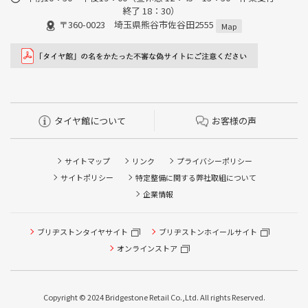
終了 18：30）
〒360-0023 埼玉県熊谷市佐谷田2555
Map
タイヤ館について
お客様の声
サイトマップ
リンク
プライバシーポリシー
サイトポリシー
特定整備に関する弊社取組について
企業情報
ブリヂストンタイヤサイト
ブリヂストンホイールサイト
タイヤ点検・安全点検/タイヤ履き替え/オイル交換/その他
ピット作業の予約
オンラインストア
クローク契約会員専用タイヤ履き替え※タイヤ履き替えを
希望のクローク契約会員の方はこちらを選択ください
Copyright © 2024 Bridgestone Retail Co.,Ltd. All rights Reserved.
本日のタイヤ履き替え順番待ち予約 ※クローク契約会員の