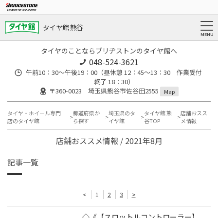
タイヤ館 熊谷
タイヤのことならブリヂストンのタイヤ館へ
048-524-3621
午前10：30～午後19：00（昼休憩 12：45～13：30 作業受付
終了 18：30）
〒360-0023 埼玉県熊谷市佐谷田2555
Map
タイヤ・ホイール専門
都道府県か
埼玉県のタ
タイヤ館 熊
店舗おスス
店のタイヤ館
ら探す
イヤ館
谷TOP
メ情報
店舗おススメ情報 / 2021年8月
記事一覧
<
1
2
3
>
◇《【スロットルコントローラー】