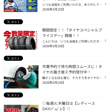
いつも当店をご利用いただき、ありがとうございます。 コクピット・タイヤ館では、コクピット・タイヤ館アプリ会員の方限定で月曜日から金曜日の間、 タイヤやオイル、バッテリーなどのメンテナンスがお得に交換できる、 『平日割』を実施しております！！ 「平日割」のここがオススメ♪ 平日だと・...
2026年3月23日
期間限定！！『タイヤスペシャルプ
ライスデー』開催！！
こんにちは、いつも当店をご利用いただきましてありがとうございます。 3/20(金)～3/29(日)まで、コクピット・タイヤ館におきまして、 期間限定！ サイズ限定！！ 数量限定！！！ お得にお買い求めいただける、「タイヤスペシャルプライスデー」がスタートします！ お得なタイヤのご紹介！！ ワゴン...
2026年3月20日
作業予約で待ち時間スムーズに！タ
イヤの履き替え予約受付中！
暖かくなる日も増え、そろそろ冬タイヤから夏タイヤへ履き替えを検討されている方も 多いのではないでしょうか？ その様なお客様へ、コクピット・タイヤ館ではタイヤ履き替えのご予約を承っております！ 早期のタイヤ履き替え予約のメリットは？ 早めのご予約ですと、 メリット①選べる日時が多いの...
2026年3月16日
◇毎週火:木曜日は【レディース
DAY(=ﾟωﾟ)ﾉ】◇