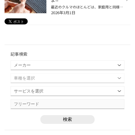
最近のクルマのほとんどは、家庭用と同様エアコンシステムにフィルターを備えています。快適な車内環境を実現する上で侵入させたくない花粉やダスト、排気ガス、不快な臭い等を除去し空気をクリーンにする役目を持っています。 フィルターは集塵した微粒子などで汚れますから、たとえ高性能なエアコ...
2026年3月1日
記事検索