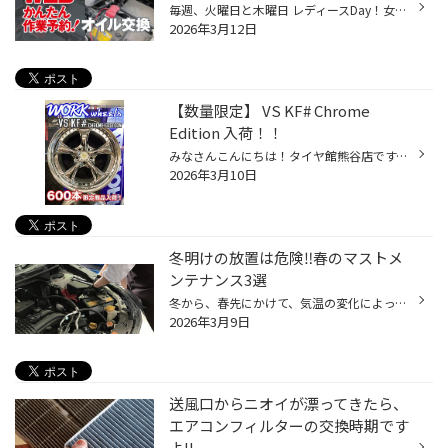
毎週、火曜日と木曜日 レディースDay！女性の方 オイル交換がお得になっております☆ 男性の方は、女性とご一緒にご来店していただければ、 レディース価格になる、とってもお得な曜日となっております☆☆♪ お車の点検も無料点検出来ますので、ご都合がつく方は、 火曜日、木曜日‼︎是非 ご来店下さい。
2026年3月12日
【数量限定】 VS KF# Chrome
Edition 入荷！！
みなさんこんにちは！タイヤ館熊谷店です。 数量限定商品が入荷いたしました！！ 600本限定、WORK VS KF# CHROME EDITION入荷いたしました。 サイズは18インチ9.5j+40 Odiskになります。 限定品のため、1セットのみのご案内になりますので、早い者勝ちです！ また、J数インセット等変更のご要望があ...
2026年3月10日
冬明けの放置は危険‼春のマストメ
ンテナンス3選
冬から、春先にかけて、気温の変化によっておクルマに負担がかかってしまうタイミングです。 春のカーライフをより快適にお過ごしいただくために、事前のおクルマのメンテナンスが大切です！ 【春前のメンテナンスポイント！】 ■バッテリー点検 気温の低い冬はバッテリーに負担がかかりやすく、性能...
2026年3月9日
送風口からニオイが漂ってきたら、
エアコンフィルターの交換時期です
よ!!