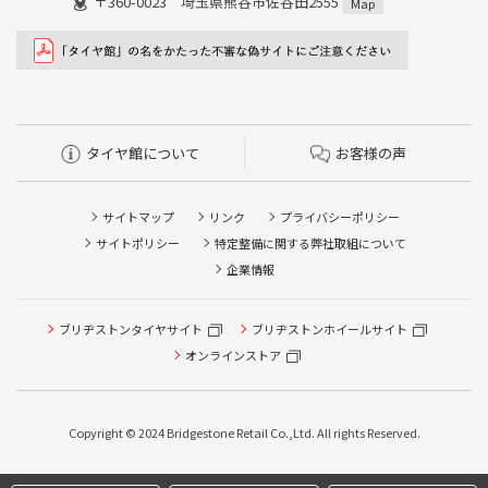
〒360-0023 埼玉県熊谷市佐谷田2555
Map
タイヤ館について
お客様の声
サイトマップ
リンク
プライバシーポリシー
サイトポリシー
特定整備に関する弊社取組について
企業情報
タイヤ点検・安全点検/タイヤ履き替え/オイル交換/その他
ブリヂストンタイヤサイト
ブリヂストンホイールサイト
ピット作業の予約
オンラインストア
クローク契約会員専用タイヤ履き替え※タイヤ履き替えを
希望のクローク契約会員の方はこちらを選択ください
Copyright © 2024 Bridgestone Retail Co.,Ltd. All rights Reserved.
本日のタイヤ履き替え順番待ち予約 ※クローク契約会員の
方はご利用いただけません