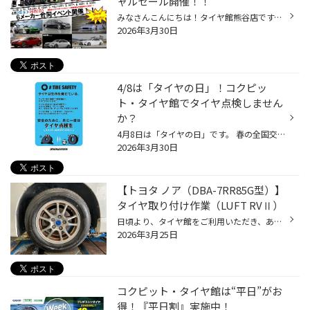
ャルセール開催！！
みなさんこんにちは！タイヤ館熊谷店です。 みなさまお待たせいたしました！！ タイヤ館熊谷店！スペシャルセールイベント開催です！！！ 4月25日㊏・26日㊐の2日間 TEIN・BC RACING・ADAM’S POLISHES・RAYS・WEDS・WORK 計6メーカーご協賛いただき商談会イベントを開催いたします。 車高を低くした...
2026年3月30日
4/8は「タイヤの日」！コクピッ
ト・タイヤ館でタイヤ点検しません
か？
4月8日は「タイヤの日」です。 春の全国交通安全運動の実施月である4月と、輪（タイヤ）のイメージで8の語呂合わせで 一般社団法人日本自動車タイヤ協会（JATMA）が定めた記念日です。 こちらのタイヤの日に合わせて、コクピット・タイヤ館では『タイヤ点検・空気の補充強化』を行います！ 【どうし...
2026年3月30日
【トヨタ ノア（DBA-7RR85G型）】
タイヤ取り付け作業（LUFT RVⅡ）
日頃より、タイヤ館をご利用いただき、ありがとうございます。 さて、当店と同じチェーン店の近隣タイヤ館店舗で作業いたしましたタイヤ取り付け作業をご紹介します。 （WEB掲載をご快諾いただきましたお客様！大変感謝しております。 いつもご愛顧いただき誠にありがとうございます！！） おクルマ...
2026年3月25日
コクピット・タイヤ館は“平日”がお
得！『平日割』実施中！