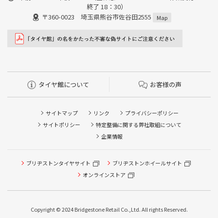
終了 18：30）
〒360-0023 埼玉県熊谷市佐谷田2555
Map
タイヤ館について
お客様の声
サイトマップ
リンク
プライバシーポリシー
サイトポリシー
特定整備に関する弊社取組について
企業情報
タイヤ点検・安全点検/タイヤ履き替え/オイル交換/その他
ブリヂストンタイヤサイト
ブリヂストンホイールサイト
ピット作業の予約
オンラインストア
クローク契約会員専用タイヤ履き替え※タイヤ履き替えを
希望のクローク契約会員の方はこちらを選択ください
Copyright © 2024 Bridgestone Retail Co.,Ltd. All rights Reserved.
本日のタイヤ履き替え順番待ち予約 ※クローク契約会員の