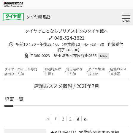
タイヤ館 熊谷
タイヤのことならブリヂストンのタイヤ館へ
048-524-3621
午前10：30～午後19：00（昼休憩 12：45～13：30 作業受付
終了 18：30）
〒360-0023 埼玉県熊谷市佐谷田2555
Map
タイヤ・ホイール専門
都道府県か
埼玉県のタ
タイヤ館 熊
店舗おスス
店のタイヤ館
ら探す
イヤ館
谷TOP
メ情報
店舗おススメ情報 / 2021年7月
記事一覧
<
1
2
3
4
>
★8月2日(月）営業時間変更のお知