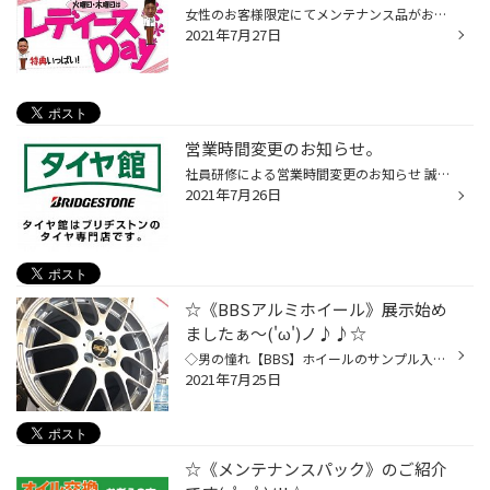
女性のお客様限定にてメンテナンス品がお安くなります！！ 【※メンテナンス品とは⇒オイル・バッテリー・ワイパーなどの事です(=ﾟωﾟ)ﾉ】 男性のお客様も女性同伴ならOK！！ そして レディースデイ限定企画として、 商品をご購入いただいた女性のお客様に粗品をプレゼント！！ 普段、お車のメンテナン...
2021年7月27日
営業時間変更のお知らせ。
社員研修による営業時間変更のお知らせ 誠に勝手ながら下記日程の営業時間を 変更させていただきます。 8月2日 (月) 営業時間変更 通常 10：30～19：00のところ 13：00～19：00となります。 ご迷惑おかけいたしますが、ご理解、ご協力をお願いいたします。
2021年7月26日
☆《BBSアルミホイール》展示始め
ましたぁ～('ω')ノ♪♪☆
◇男の憧れ【BBS】ホイールのサンプル入荷しましたぁ('ω')ノ☆彡 ※《BBS様：ご協力ありがとうございますm(＿)m》 ◇BBSシリーズの中でも人気の②商品を店舗にて展示中デス('◇')ゞ 《ご相談・お見積り》などお気軽に当店スタッフまでm(＿)m(＿)m
2021年7月25日
☆《メンテナンスパック》のご紹介