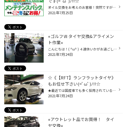
です(=ﾟωﾟ)ﾉ!!☆
オイル交換をお考えのお客様！突然ですが、スタッドレスタイヤはお持ちですか？当店ではお持ちの方に是非オススメしたい、便利でお得なメンテナンスパックをご用意しております。こちらはおクルマのメンテナンス作業をひとまとめにしたパックで、●オイルプラン●脱着プラン●オイル+脱着プランの3種類...
2021年7月25日
⭐︎ゴルフⅦ タイヤ交換&アライメン
ト作業⭐︎
こんにちは！( ^ω^ ) ４連休いかがお過ごしですか？ フォルクスワーゲン ゴルフⅦ のタイヤ交換させて頂いたので ご紹介します。ヽ(´▽｀)/ 今回装着させて頂いたのは、ブリヂストン ポテンザS007Aで サイズは225/40R18です。今まで装着させて頂いてたのも同じタイヤで 今回も同じタイヤという事でリ...
2021年7月24日
☆《【RFT】ランフラットタイヤ》
もお任せ下さい(=ﾟωﾟ)ﾉ!!☆
★最近では国産車でも多く採用されている《【RFT】ランフラットタイヤ》 「空気圧がゼロになっても、所定のスピードで一定距離を走行できるタイヤ」 ですが、当店でもバッチリお取り扱いいたしております('◇')ゞ☆彡☆彡☆彡 ※本日作業を行わせていただきましたお車「BMW：3シリーズ」ですが、 純正装着...
2021年7月24日
⭐︎アウトレット品でお買得！ タイ
ヤ交換⭐︎