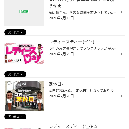
らせ★
誠に勝手ながら営業時間を変更させていただきます。 8月2日 (月) 営業時間変更 社員研修の為 通常 10：30～19：00のところ 13：00～19：00となります。 ご迷惑おかけいたしますが、ご理解、ご協力をお願いいたします。<m(__)m>
2021年7月31日
レディースディー(*^^*)
女性のお客様限定にてメンテナンス品がお安くなります！！ 【※メンテナンス品とは⇒オイル・バッテリー・ワイパーなどの事です(=ﾟωﾟ)ﾉ】 男性のお客様も女性同伴ならOK！！ そして レディースデイ限定企画として、 商品をご購入いただいた女性のお客様に粗品をプレゼント！！ 普段、お車のメンテナン...
2021年7月29日
定休日。
本日7/28(水)は【定休日】となっております。 ご来店の際はお間違えの無いようにお気をつけ下さいm(＿)m
2021年7月28日
レディースディー(^_-)-☆