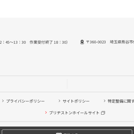
〒360-0023 埼玉県熊谷市
2：45～13：30 作業受付終了 18：30）
プライバシーポリシー
サイトポリシー
特定整備に関
他ピット作業の予約
ブリヂストンホイールサイト
希望のクローク契約会員の方はこちらを選択ください
の方はご利用いただけません
Copyright © 2024 Bridgestone Retail Co.,Ltd. All rights Reserved.