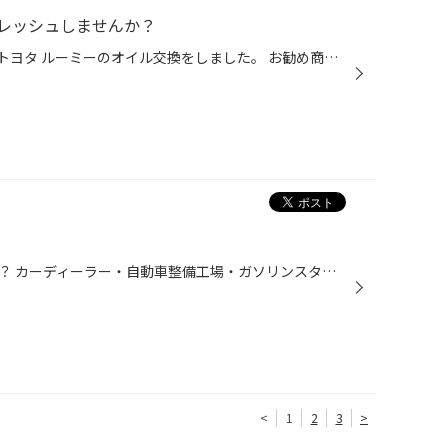
レッシュしませんか？
こんにちは！ヽ(´▽｀)/ 今日は、トヨタ ルーミーのオイル交換をしました。 お勧め商品↓ 【メンテナンスパック】 こちらを購入頂くと、 お値段的には実質、レディースDAY価格とほぼ同じか安い位になります！！ さらに、セレクトメニューでエアコンフィルターやヘッドライトのクリーニング など選べて...
愛車の車検はどうされていますか？ カーディーラー・自動車整備工場・ガソリンスタンドなど、沢山ありますよね。 タイヤ館でも『車検』を実施しております！ 何処に出すかお悩みの方は、是非当店にご相談下さい。 ※見積り無料！代車貸出無料！ ※車検予約で、トイレットペーパー36ロールプレゼント！...
<
1
2
3
>