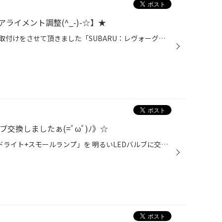
ライメント調整(^_-)-☆】★
★【POTENZA：RE-71RS】のお取付けをさせて頂きました「SUBARU：レヴォーグ」 ですが、タイヤの擦り減り方が偏ってしまっている状態でしたので追加にて 《アライメント調整作業》を行わせていただきましたぁ('◇')ゞ!! ★せっかく交換をさせて頂いたタイヤを《長く良い状態でご使用》いただく為にも、 ...
ブ交換しましたぁ(=ﾟωﾟ)ﾉ》☆
◇【HONDA：N-BOX】の「ヘッドライト+スモールランプ」を 明るいLEDバルブに交換をさせていただきましたぁ(*'ω'*)☆彡☆彡 ◇「装着後+発光時の写真」を掲載しておきまぁ～す|дﾟ)