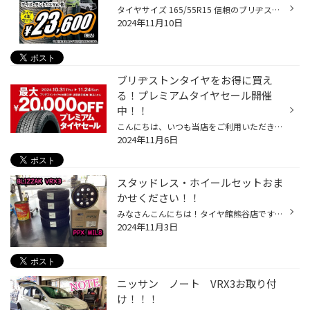
タイヤサイズ 165/55R15 信頼のブリヂストン製のお買い得タイヤあります。 ＊お取り寄せとなる場合がございます。 新しいタイヤの買い方になります。 急な出費！ 高額な出費に、お困りのお客様！ サブスク(月額定額)で購入できます！ 詳しくはこちらから→Mobox タイヤのご相談や各種作業は、 WEBか...
2024年11月10日
ブリヂストンタイヤをお得に買え
る！プレミアムタイヤセール開催
中！！
こんにちは、いつも当店をご利用いただきましてありがとうございます。 現在、コクピット・タイヤ館では、ブリヂストンタイヤをお得に買える！プレミアムタイヤセールを開催中です。 コクピット・タイヤ館のアプリをダウンロード頂いた方全員に、ブリヂストンのタイヤ割引クーポンをプレゼント！ ブ...
2024年11月6日
スタッドレス・ホイールセットおま
かせください！！
みなさんこんにちは！タイヤ館熊谷店です！ 今回はスタッドレス・アルミホイールのご紹介になります！ 新品アルミホイールにスタッドレスタイヤを組み付けます！ タイヤはVRX3 155/65R14になります。 当たり前ですが、新品のホイールは光沢がありピカピカです！ 専用の機械を使って組み込み、バラン...
2024年11月3日
ニッサン ノート VRX3お取り付
け！！！