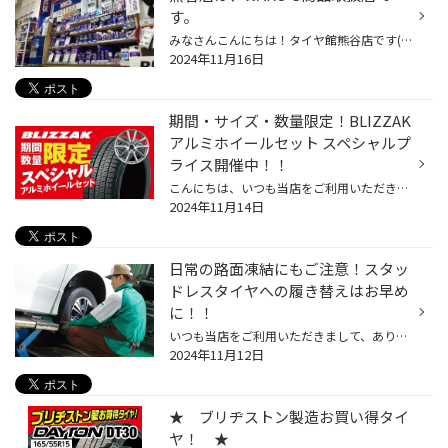
す。
みなさんこんにちは！タイヤ館熊谷店です(^O^)／ 本日は、当店取り扱い商品のご案内♪ タイヤ館熊谷は、WAKO‘S商品を専門に取り揃えている 【WAKO‘S PROSHOP】 なんです！ WAKO‘Sは、カーレース・バイクレース・サイクルスポーツなど潤滑油を主とした ケミカル製品の総合トップメーカーです！ 取り置...
2024年11月16日
期間・サイズ・数量限定！BLIZZAK
アルミホイールセット スペシャルプ
ライス開催中！！
こんにちは、いつも当店をご利用いただきましてありがとうございます。 現在、コクピット・タイヤ館の一部店舗におきまして、 期間限定！ サイズ限定！！ 数量限定！！！ スタッドレスタイヤのBLIZZAKのアルミホイールセットをスペシャルプライスでご提供中です。 もちろん、当店でもご提供しており...
2024年11月14日
日常の路面凍結にもご注意！スタッ
ドレスタイヤへの履き替えはお早め
に！！
いつも当店をご利用いただきまして、ありがとうございます。 だんだんと寒くなってきた中、そろそろおクルマの冬支度の準備を考える時期になってきました。 おクルマの冬支度といえば、スタッドレスタイヤへの履き替えですね。 当店にも、徐々にスタッドレスタイヤへの交換作業の予約や来店が増えて...
2024年11月12日
★ ブリヂストン製造お買い得タイ
ヤ！ ★