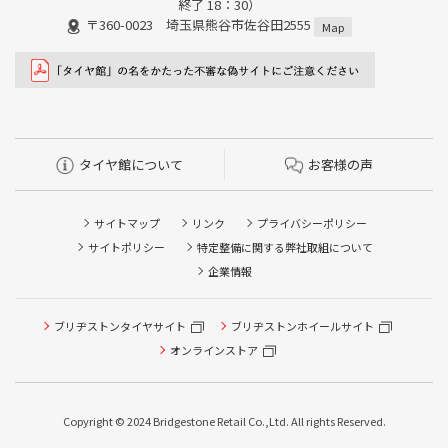
終了 18：30）
〒360-0023 埼玉県熊谷市佐谷田2555
Map
タイヤ館について
お客様の声
サイトマップ
リンク
プライバシーポリシー
サイトポリシー
特定整備に関する弊社取組について
企業情報
ブリヂストンタイヤサイト
ブリヂストンホイールサイト
タイヤ点検・安全点検/タイヤ履き替え/オイル交換/その他
ピット作業の予約
オンラインストア
クローク契約会員専用タイヤ履き替え※タイヤ履き替えを
希望のクローク契約会員の方はこちらを選択ください
Copyright © 2024 Bridgestone Retail Co.,Ltd. All rights Reserved.
本日のタイヤ履き替え順番待ち予約 ※クローク契約会員の
方はご利用いただけません