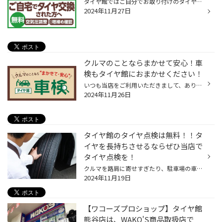
タイヤ館ではご自分でお取り付けのタイヤ、他店でご購入のタイヤでも増し締め無料、窒素補充無料のサービスをおこなっております。 先ずはナットの増し締め。タイヤのホイールナットは、環境変化等により、ごくまれに緩む可能性があります。専用工具を使ってチェックし、万一緩みがあった場合は、規...
2024年11月27日
クルマのことならまかせて安心！車
検もタイヤ館におまかせください！
いつも当店をご利用いただきまして、ありがとうございます。 突然ですが、 タイヤ館でおクルマの車検も取り扱っていることご存じですか？ タイヤ館といえば、タイヤ専門店というイメージから、 タイヤを購入するだけのお店というイメージを持たれているお客様も多く、 車検も取り扱っていることをお...
2024年11月26日
タイヤ館のタイヤ点検は無料！！タ
イヤを長持ちさせるならぜひ当店で
タイヤ点検を！
クルマを路肩に寄せすぎたり、駐車場の車止めにぶつけたりして、 お気に入りのホイールを傷つけてしまったという経験は、多くの方がお持ちなのではないでしょうか。 とっても残念な気持ちになりますが、そんなときタイヤも気にかけていらっしゃいますか？ また、タイヤの“見える側”にはワックスをき...
2024年11月19日
【ワコーズプロショップ】タイヤ館
熊谷店は、WAKO'S商品取扱店で