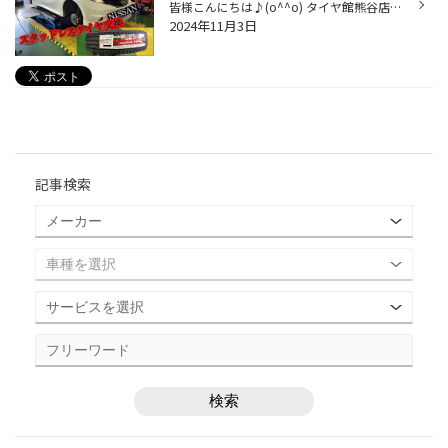
皆様こんにちは♪(o^^o) タイヤ館熊谷店です。 今回は日産ノートにブリザックのVRX3を装着しちゃいます(*^▽^*) VRX3ならアイスバーンでも新雪の道でも！！ 作業は当店の店長にやって頂きました！ バッチリ正確に迅速に仕上げてくださいました！ スタッドレスタイヤの交換はタイヤ館熊谷にお任せくだ...
2024年11月3日
記事検索