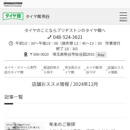
タイヤ館 熊谷
タイヤのことならブリヂストンのタイヤ館へ
048-524-3621
午前10：30～午後19：00（昼休憩 12：45～13：30 作業受付
終了 18：30）
〒360-0023 埼玉県熊谷市佐谷田2555
Map
タイヤ・ホイール専門
都道府県か
埼玉県のタ
タイヤ館 熊
店舗おスス
店のタイヤ館
ら探す
イヤ館
谷TOP
メ情報
店舗おススメ情報 / 2024年12月
記事一覧
年末のご挨拶