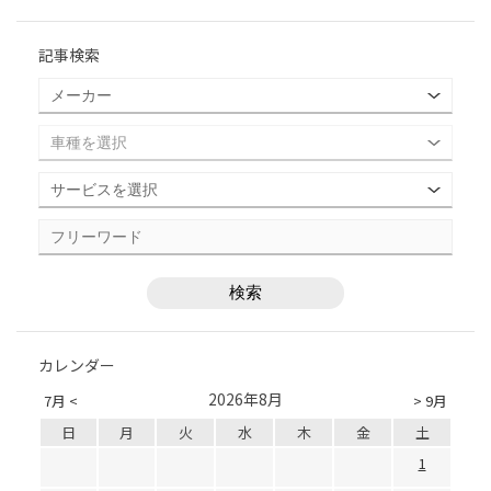
記事検索
カレンダー
2026年8月
7月 <
> 9月
日
月
火
水
木
金
土
1