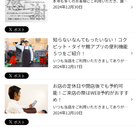
本年も多くのお客様にご利用いただき、誠にありがとうございました。 2025年は1月5日(日)より営業いたします。 来年も皆様に喜んで頂けますよう、スタッフ一同サービスの向上を目指してまいります。 皆様のご愛顧をどうぞよろしくお願いいたします。
2024年12月30日
知らないなんてもったいない！コク
ピット・タイヤ館アプリの便利機能
５つをご紹介！
いつも当店をご利用いただきましてありがとうございます。 コクピット・タイヤ館には、 お客様が、これからも便利に利用いただけるように、 便利な機能を搭載しているコクピット・タイヤ館アプリがあるのをご存じでしょうか。 当店をご利用いただいているお客様へは、ご来店いただいた際にご紹介さ...
2024年12月17日
お店の定休日や閉店後でも予約可
能！ご来店の際はWEB予約がおすす
め！
いつも当店をご利用いただきましてありがとうございます。 当店をご利用いただく際、事前に予約をするために店舗へ電話して、 定休日だったり、営業時間外だったり、営業中のはずなのに電話がつながらない という経験をされた方もいらっしゃるのではないでしょうか。 ご不便、ご迷惑をおかけして申...
2024年12月10日