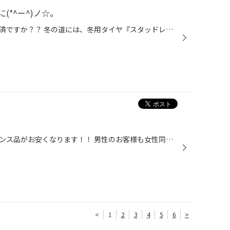
*^ー^)ノ☆。
皆さん、おクルマの冬の準備はお済ですか？？ 冬の道には、冬用タイヤ『スタッドレスタイヤ』がおススメです(^_-)-☆ スタッドレスタイヤの準備は早い方が安心ですよ(#^.^#) 特に、今年おクルマを新しくご購入した方は要注意です！！ スタッドレスタイヤは、季節用品ですので数に限りがあります。 販...
本日は、女性のお客様はメンテナンス品がお安くなります！！ 男性のお客様も女性同伴ならOK！！ そして レディースデイ限定企画として、 商品をご購入いただいた女性のお客様に粗品をプレゼント！！ 普段、お車のメンテナンスをされていない 女性の方がいらっしゃいましたら、 是非ご来店ください！...
<
1
2
3
4
5
6
>