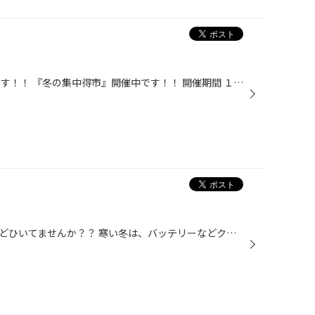
こんにちは！！ タイヤ館熊谷店です！！ 『冬の集中得市』開催中です！！ 開催期間 １１月１6日（土）～１１月30日（土）です。 冬タイヤは凍結路面や雪上で効かなければ意味がありません！！ 埼玉県でも氷点下になり路面凍結の恐れがある日もあります(*_*; 「雪降らないから大丈夫♪」とお思いの方...
寒い日が続いていますが、風邪などひいてませんか？？ 寒い冬は、バッテリーなどクルマにとっても過酷な季節です(*_*; タイヤ館熊谷では、お客様の愛車の体調管理のお手伝いをいたします(^_-)-☆ 安全走行には欠かせない日常点検を無料で行っておりますので、 是非お気軽にご来店ください。 お待ちし...