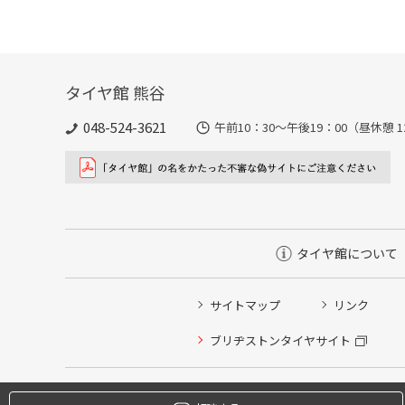
タイヤ館 熊谷
048-524-3621
午前10：30～午後19：00（昼休憩 1
タイヤ館について
サイトマップ
リンク
タイヤ点検・安全点検/タイヤ履き替え/オイル交換/その
ブリヂストンタイヤサイト
クローク契約会員専用タイヤ履き替え※タイヤ履き替えを
本日のタイヤ履き替え順番待ち予約 ※クローク契約会員