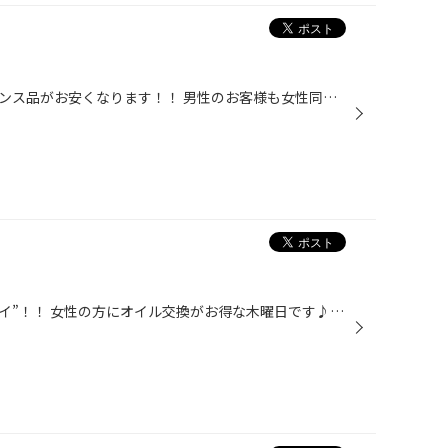
本日は、女性のお客様はメンテナンス品がお安くなります！！ 男性のお客様も女性同伴ならOK！！ そして レディースデイ限定企画として、 商品をご購入いただいた女性のお客様に粗品をプレゼント！！ 普段、お車のメンテナンスをされていない 女性の方がいらっしゃいましたら、 是非ご来店ください！...
明日は11/28（木）”レディースデイ”！！ 女性の方にオイル交換がお得な木曜日です♪ さ・ら・に 女性のお客様限定！！ 商品ご購入で粗品をプレゼント！！ ※男性のお客様も女性同伴ならOKです♪ タグ：熊谷 行田 鴻巣 タイヤ オイル バッテリーなど