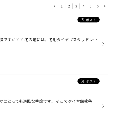
<
1
2
3
4
5
6
>
皆さん、おクルマの冬の準備はお済ですか？？ 冬の道には、冬用タイヤ『スタッドレスタイヤ』がおススメです(^_-)-☆ スタッドレスタイヤの準備は早い方が安心ですよ(#^.^#) 特に、今年おクルマを新しくご購入した方は要注意です！！ スタッドレスタイヤは、季節用品ですので数に限りがあります。 販...
寒い冬は、私達だけでなく、クルマにとっても過酷な季節です。 そこでタイヤ館熊谷では、お車のバッテリーの、 『バッテリー健康診断』を受付中です(^_-)-☆ バッテリーは、クルマのトラブルNo1です！！ 事前にチェックして、突然のトラブルを防ぎましょう♪♪ バッテリー液の量や、電圧を無料で点検致...