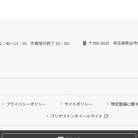
〒360-0023 埼玉県熊谷市
2：45～13：30 作業受付終了 18：30）
プライバシーポリシー
サイトポリシー
特定整備に関
他ピット作業の予約
ブリヂストンホイールサイト
希望のクローク契約会員の方はこちらを選択ください
の方はご利用いただけません
Copyright © 2024 Bridgestone Retail Co.,Ltd. All rights Reserved.