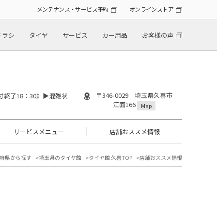
メンテナンス・サービス予約
オンラインストア
チラシ
タイヤ
サービス
カー用品
お客様の声
〒346-0029 埼玉県久喜市
付終了18：30》▶︎混雑状
江面166
Map
サービスメニュー
店舗おススメ情報
府県から探す
埼玉県のタイヤ館
タイヤ館 久喜TOP
店舗おススメ情報