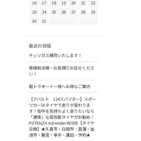
16
17
18
19
20
21
22
23
24
25
26
27
28
29
30
31
最近の投稿
チッソガス補充いたします！
車検前点検・お見積りお任せくださ
い！
軽トラオーナー様へお得なご案内
【アバルト 124スパイダー】スポー
ツカーはタイヤで走りが変わりま
す！街中を気持ちよく走りたいなら
「適度」な高性能タイヤがお勧め！
POTENZA Adrenalin RE005【タイヤ
交換】★久喜市・白岡市・菖蒲・加
須市・鷲宮・幸手・蓮田・予約★