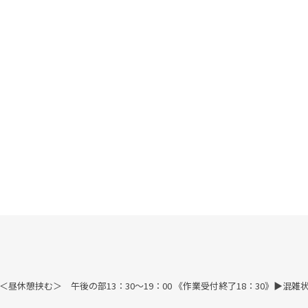
す) ＜昼休憩挟む＞ 午後の部13：30～19：00 《作業受付終了18：30》