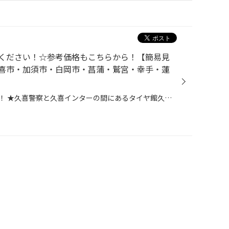
ください！☆参考価格もこちらから！【簡易見
喜市・加須市・白岡市・菖蒲・鷲宮・幸手・蓮
皆さま、こんにちは！こんばんは！ ★久喜警察と久喜インターの間にあるタイヤ館久喜です★ いつも当店WEBをご覧いただきありがとうございます！ ★ 参考価格の一覧はこちら！ ★ 皆様は愛車の車検はどうされていますか？ カーディーラー・自動車整備工場・ガソリンスタンドなど、沢山ありますよね。 タ...