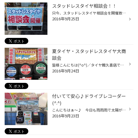
スタッドレスタイヤ相談会！！
只今、スタッドレスタイヤ相談会を開催致しております。 今シーズン、スタッドレスタイヤを購入検討のお客様は もちろん、久喜市周辺は雪もあまり降らないので 購入をどーしようか悩んでいるお客様もご相談を 承っております。 あまりスタッドレスタイヤをご存知無いお客様にも 夏タイヤとの違いや...
2016年9月25日
夏タイヤ・スタッドレスタイヤ大商
談会
皆様こんにちは(^o^)／タイヤ館久喜店ですm(_ _)m なかなか天気良くなりませんねぇ～(*_*) そんな天気を吹き飛ばすために！！ 夏タイヤ・スタッドレスタイヤの大商談会開催しまぁ～す(^o^)／ 夏タイヤはお求めやすいタイヤまでご用意致しました(^^)v スタッドレスタイヤは今の時期に予約がオススメ...
2016年9月24日
付いてて安心♪ドライブレコーダー
(^.^)
こんにちはぁ～♪ 今日も雨雨雨で太陽が恋しいですねぇ(*_*) こんな雨の日の運転は特に滑りやすく危険がいっぱい！？ そこで今日ご紹介は『ドライブレコーダー』なんです(^O^) よくニュース映像で見た事が有るかと思いますが！ 事故の瞬間が動画で記録出来て、特に被害事故の時はとても 役にたちま...
2016年9月23日