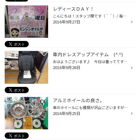
レディースＤＡＹ！
こんにちは！スタッフ関です（＾＾）/ 毎週恒例！レディースＤＡＹですよ！ オイル交換最近やってないなぁ～！？ そろそろオイル交換しないとなぁ～！？ と、思っている女性の方、 本日お買得価格でやってますよ！ ご来店、お待ちしております！ タグ：久喜市 幸手市 加須市 オイル レディースＤ...
2016年9月27日
車内ドレスアップアイテム (^.^)
おはようございます♪ 今日は曇っててすごし易いかも！？ 今日は車内のドレスアップアイテムのご紹介ですぅ～(^.^) シートカバー＆フォロアーマットなんです!(^^)! シートカバーはカラーリングとデザインが選べて車内の色合いに 合わせる事も出来たりご自分のお好みで選べるのがオススメです(^^)v ...
2016年9月26日
アルミホイールの良さ。
車のホイールにも種類が沢山ございますが、 スチール（鉄）ホイールとアルミホイールの 違いってご存知ですか？ 一番の違いは重さです。 人間も重い物を転がすより、軽い物を 転がす方が楽では御座いませんか！？ 車も一緒で軽い方が楽に転がせるのです。 よって燃費の向上にもつながったり、 お車...
2016年9月25日