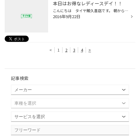
本日はお得なレディースデイ！！
こんにちは タイヤ館久喜店です。 朝から雨が降っていますが、本日も元気に営業中です 木曜日はレディースデイとなっておりますので女性の お客様必見です！！。オイル交換も特別価格でお買得 になっています。またご来店の粗品もご用意してお待ち しておりますので、お気軽にご来店下さい。 タイ...
2016年9月22日
<
1
2
3
4
>
記事検索