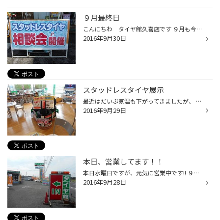
９月最終日
こんにちわ タイヤ館久喜店です ９月も今日で最後ですねー 今週の土日までタイヤ相談会実施中となります。 夏タイヤはもちろん、スタッドレスタイヤの問い合わせ も増えてきています。お見積り等も大歓迎ですので ご購入をお考えの方、まだスタッドレスタイヤを持って いない方、お気軽にご来店下...
2016年9月30日
スタッドレスタイヤ展示
最近はだいぶ気温も下がってきましたが、 皆様、冬の事はお考えしていますか？ ちょっとではありますが、お客様にお待ち頂く ウェイティングコーナーにスタッドレスタイヤを 展示致しました。 スタッドレスタイヤの予約も致しておりますので 気になる方はお見積りも無料ですのでお気軽に お声掛け下...
2016年9月29日
本日、営業してます！！
本日水曜日ですが、元気に営業中です!! ９月も残り３日です(*_*)早いですねぇ～ なかなかメンテナンスに来れない方 この機会にぜひ交換お勧めします(^o^)／ タグ；水曜日・メンテナンス・久喜市・加須市・幸手市 白岡市
2016年9月28日