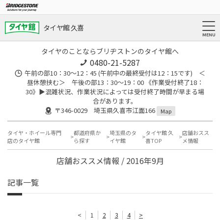
タイヤ館 久喜
タイヤのことならブリヂストンのタイヤ館へ
0480-21-5287
午前の部10：30～12：45 (午前中の最終受付は12：15です) ＜
昼休憩挟む＞ 午後の部13：30～19：00 《作業受付終了18：
30》▶︎混雑状況、作業状況によっては受付終了時間が早まる場
合があります。
〒346-0029 埼玉県久喜市江面166
Map
タイヤ・ホイール専門
都道府県か
埼玉県のタ
タイヤ館 久
店舗おスス
店のタイヤ館
ら探す
イヤ館
喜TOP
メ情報
店舗おススメ情報 / 2016年9月
記事一覧
<
1
2
3
4
>