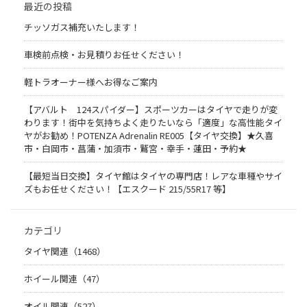
最近の投稿
チッソガス補充いたします！
車検前点検・お見積りお任せください！
軽トラオーナー様へお得なご案内
【アバルト 124スパイダー】スポーツカーはタイヤで走りが変
わります！街中を気持ちよく走りたいなら「適度」な高性能タイ
ヤがお勧め！POTENZA Adrenalin RE005【タイヤ交換】★久喜
市・白岡市・菖蒲・加須市・鷲宮・幸手・蓮田・予約★
【最短当日交換】タイヤ館はタイヤの専門店！レアな車種やサイ
ズもお任せください！【エスクード 215/55R17 等】
カテゴリ
タイヤ関連（1468）
ホイール関連（47）
オイル関連（527）