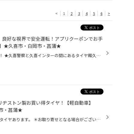
<
1
2
3
4
5
6
>
0系】良好な視界で安全運転！アプリクーポンでお手
】★久喜市・白岡市・菖蒲★
皆さま、こんにちは！こんばんは！ ★久喜警察と久喜インターの間にあるタイヤ館久喜です★ いつも当店WEBをご覧いただきありがとうございます！ ーーーーーーーーーーーーーーーーーーーーーーーーーーーーーーーーーーーーーーーーーー お客様のお車【 レクサス：GS350 】にて フロントガラス撥水 ...
】ブリヂストン製お買い得タイヤ！【軽自動車】
岡市・菖蒲★
信頼のブリヂストン製のお買い得タイヤあります。 ＊お取り寄せとなる場合がございます。 他にも… 新しいタイヤの買い方です! 急な出費！ 高額な出費にお困りのお客様！ サブスク(月額定額)で購入できます！ ラインナップも色々！ 詳しくはこちらから→★Mobox★ ーーーーーーーーーーーー▼タイヤ館か...