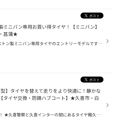
トン製ミニバン専用お買い得タイヤ！【ミニバン】
市・菖蒲★
タイヤサイズ 215/65R16 ブリヂストン製ミニバン専用タイヤのエントリーモデルです。 燃費、走行安定性、排水性能、ライフのバランスが良く、 コストパフォーマンスに優れます。 ＊お取り寄せとなる場合がございます。 他にも… ブリヂストンオンラインストアでは、様々なタイヤをご購入いただけます...
T型】タイヤを替えて走りをより快適に！静かな
！【タイヤ交換・防錆ハブコート】★久喜市・白
皆さま、こんにちは！こんばんは！ ★久喜警察と久喜インターの間にあるタイヤ館久喜です★ いつも当店WEBをご覧いただきありがとうございます！ ★イベントの詳細はこちら！ ーーーーーーーーーーーーーーーーーーーーーーーーーーーーーーーーーーーーーーーーーー お客様のお車【 スバル：アウトバ...