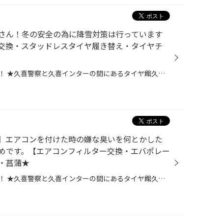
さん！冬の安全の為に降雪対策は行っています
交換・スタッドレスタイヤ履き替え・タイヤチ
皆さま、こんにちは！こんばんは！ ★久喜警察と久喜インターの間にあるタイヤ館久喜です★ いつも当店WEBをご覧いただきありがとうございます！ 皆様、降雪や凍結の備えはお済ですか？ 今年の冬は暖冬と言われていますが、いざ雪が降ると『ドカ雪』になるとも言われています。 さらに、例年より冬に...
型】エアコンを付けた時の嫌な臭いを何とかした
めです。【エアコンフィルター交換・エバポレー
・菖蒲★
皆さま、こんにちは！こんばんは！ ★久喜警察と久喜インターの間にあるタイヤ館久喜です★ いつも当店WEBをご覧いただきありがとうございます！ ーーーーーーーーーーーーーーーーーーーーーーーーーーーーーーーーーーーーーーーーーー お客様のお車【 ホンダ：フリード 】にて エアコンフィルター...