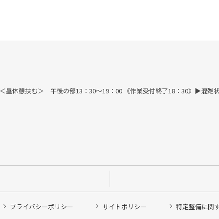
す) ＜昼休憩挟む＞ 午後の部13：30～19：00 《作業受付終了18：30》
プライバシーポリシー
サイトポリシー
特定整備に関
他ピット作業の予約