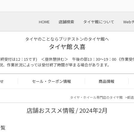
HOME
店舗検索
タイヤ館について
Web
タイヤのことならブリヂストンのタイヤ館へ
タイヤ館 久喜
の最終受付は12：15です) ＜昼休憩挟む＞ 午後の部13：30～19：00 《作業受
況、作業状況によっては受付終了時間が早まる場合があります。
せ
セール・クーポン情報
商品情報
タイヤ・ホイール専門店のタイヤ館
都道
店舗おススメ情報 / 2024年2月
一覧