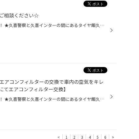
ご相談ください☆
皆さま、こんにちは！こんばんは！ ★久喜警察と久喜インターの間にあるタイヤ館久喜です★ いつも当店WEBをご覧いただきありがとうございます！ みなさん定期的に空気圧を見てますか？ 横に並んだ車のタイヤと比べてなんか空気があまい気がする・・・ ひょっとして【パンク】かも！？なんて思った方...
】エアコンフィルターの交換で車内の空気をキレ
にてエアコンフィルター交換】
皆さま、こんにちは！こんばんは！ ★久喜警察と久喜インターの間にあるタイヤ館久喜です★ いつも当店WEBをご覧いただきありがとうございます！ ーーーーーーーーーーーーーーーーーーーーーーーーーーーーーーーーーーーーーーーーーー お客様のお車【 トヨタ：プリウス 】にて メンテナンスパック...
<
1
2
3
4
5
6
>