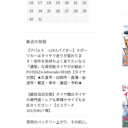
16
17
18
19
20
21
22
23
24
25
26
27
28
29
30
31
最近の投稿
【アバルト 124スパイダー】スポー
ツカーはタイヤで走りが変わりま
す！街中を気持ちよく走りたいなら
「適度」な高性能タイヤがお勧め！
POTENZA Adrenalin RE005【タイヤ
交換】★久喜市・白岡市・菖蒲・加
須市・鷲宮・幸手・蓮田・予約★
【最短当日交換】タイヤ館はタイヤ
の専門店！レアな車種やサイズもお
任せください！【エスクード
215/55R17 等】
突然のバッテリー上がり、その前に。