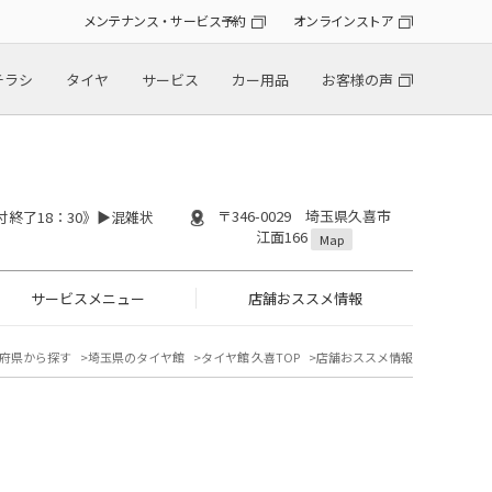
メンテナンス・サービス予約
オンラインストア
チラシ
タイヤ
サービス
カー用品
お客様の声
〒346-0029 埼玉県久喜市
付終了18：30》▶︎混雑状
江面166
Map
サービスメニュー
店舗おススメ情報
府県から探す
埼玉県のタイヤ館
タイヤ館 久喜TOP
店舗おススメ情報