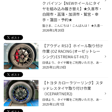
ク バイソン【NEWホイールにタイ
ヤを組み込み履き替え】★久喜市・
白岡市・菖蒲・加須市・鷲宮・幸
手・蓮田・予約★
皆さま、こんにちは！こんばんは！ ★久喜警察と久喜インターの間にあるタイヤ館久喜です★ いつも当店WEBをご覧いただきありがとうございます！ ※開催中のイベントの詳細はこちら！ ーーーーーーーーーーーーーーーーーーーーーーーーーーーーーーーーーーーーーーーーーー お客様のお車【 スズキ：...
2026年1月20日
【アウディ RS3 】ホイール取り付け
作業 (OZ RACING (オーゼットレー
シング) ESTREMA GT-HLT)
日頃より、タイヤ館をご利用いただき、ありがとうございます。 さて、当店と同じチェーン店の近隣タイヤ館店舗で作業いたしましたホイール取り付け作業をご紹介します。 （WEB掲載をご快諾いただきましたお客様！大変感謝しております。 いつもご愛顧いただき誠にありがとうございます！！ おクルマ...
2025年11月19日
【トヨタ カローラツーリング】スタ
ッドレスタイヤ取り付け作業
（ICEPARTNER2)
日頃より、タイヤ館をご利用いただき、ありがとうございます。 さて、当店と同じチェーン店の近隣タイヤ館店舗で作業いたしましたタイヤ取り付け作業をご紹介します。 （WEB掲載をご快諾いただきましたお客様！大変感謝しております。 いつもご愛顧いただき誠にありがとうございます！！） おクルマ...
2025年11月7日