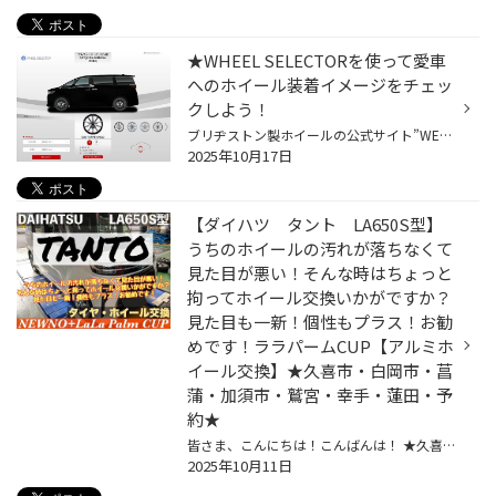
★WHEEL SELECTORを使って愛車
へのホイール装着イメージをチェッ
クしよう！
ブリヂストン製ホイールの公式サイト”WEEEL GRAFFITI”には、ホイールをクルマに装着した際のイメージが確認できる”WHEEL SELECTOR”機能があるのはご存知でしたか？ 操作はとっても簡単なので、あなたの愛車に似合うホイールを探してみてくだいね。 ローダウンした状態での装着イメージも見られる、...
2025年10月17日
【ダイハツ タント LA650S型】
うちのホイールの汚れが落ちなくて
見た目が悪い！そんな時はちょっと
拘ってホイール交換いかがですか？
見た目も一新！個性もプラス！お勧
めです！ララパームCUP【アルミホ
イール交換】★久喜市・白岡市・菖
蒲・加須市・鷲宮・幸手・蓮田・予
約★
皆さま、こんにちは！こんばんは！ ★久喜警察と久喜インターの間にあるタイヤ館久喜です★ いつも当店WEBをご覧いただきありがとうございます！ ※開催中のイベントの詳細はこちら！ ーーーーーーーーーーーーーーーーーーーーーーーーーーーーーーーーーーーーーーーーーー 今回はタントカスタムのタ...
2025年10月11日