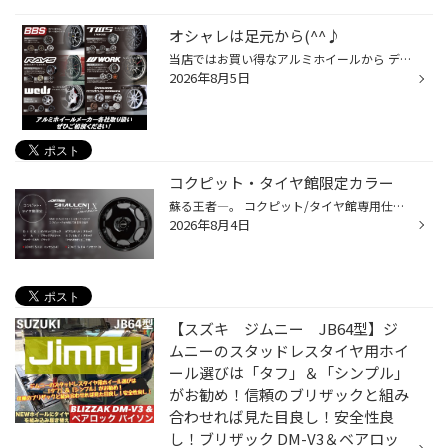
オシャレは足元から(^^♪
当店ではお買い得なアルミホイールから デザイン、材質に拘ったハイグレードアルミホイールまで 各種取り扱っています！ また、店舗の展示品をお車に仮アテする事で装着イメージが 体感できるサービスも実施していますのでお気軽にご来店、ご相談ください(^_-)-☆ 経験豊富なスタッフがお客様お車に...
2026年8月5日
コクピット・タイヤ館限定カラー
蘇る王者―。 コクピット/タイヤ館専用仕様の「フル・グロスブラック」ここに降臨。 AME SHALLEN LX Black Edition 20ｘ85 120 5Ｈ 40 40アルファード/ヴェルファイア 20ｘ85 114 5Ｈ 38 30アルファード/ヴェルファイア・レクサスNX・ハリアー 限定２５０台！ 現物展示してあります！ ※店舗により...
2026年8月4日
【スズキ ジムニー JB64型】ジ
ムニーのスタッドレスタイヤ用ホイ
ール選びは「タフ」＆「シンプル」
がお勧め！信頼のブリザックと組み
合わせれば見た目良し！安全性良
し！ブリザック DM-V3＆ベアロッ