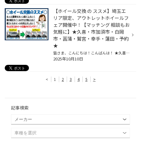
【ホイール交換 の ススメ】埼玉エ
リア限定、アウトレットホイールフ
ェア開催中！【マッチング 相談もお
気軽に】★久喜・市加須市・白岡
市・菖蒲・鷲宮・幸手・蓮田・予約
★
皆さま、こんにちは！こんばんは！ ★久喜警察と久喜インターの間にあるタイヤ館久喜です★ いつも当店WEBをご覧いただきありがとうございます！ 今日はホイール関連のご紹介です。 気になったらアルミホイールの展示も御座いますので、是非見に来て下さいね(^^♪ ーーーーーーーーーーーー▼タイヤ館か...
2025年10月10日
<
1
2
3
4
5
>
記事検索