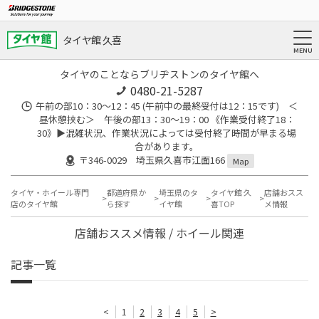
タイヤ館 久喜
タイヤのことならブリヂストンのタイヤ館へ
0480-21-5287
午前の部10：30～12：45 (午前中の最終受付は12：15です) ＜
昼休憩挟む＞ 午後の部13：30～19：00 《作業受付終了18：
30》▶︎混雑状況、作業状況によっては受付終了時間が早まる場
合があります。
〒346-0029 埼玉県久喜市江面166
Map
タイヤ・ホイール専門
都道府県か
埼玉県のタ
タイヤ館 久
店舗おスス
店のタイヤ館
ら探す
イヤ館
喜TOP
メ情報
店舗おススメ情報 / ホイール関連
記事一覧
<
1
2
3
4
5
>