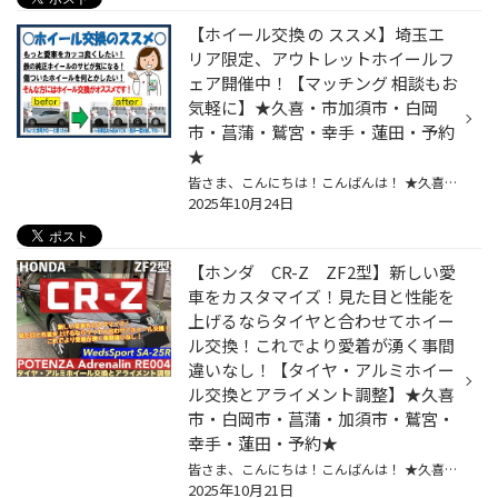
【ホイール交換 の ススメ】埼玉エ
リア限定、アウトレットホイールフ
ェア開催中！【マッチング 相談もお
気軽に】★久喜・市加須市・白岡
市・菖蒲・鷲宮・幸手・蓮田・予約
★
皆さま、こんにちは！こんばんは！ ★久喜警察と久喜インターの間にあるタイヤ館久喜です★ いつも当店WEBをご覧いただきありがとうございます！ 今日はホイール関連のご紹介です。 気になったらアルミホイールの展示も御座いますので、是非見に来て下さいね(^^♪ ーーーーーーーーーーーー▼タイヤ館か...
2025年10月24日
【ホンダ CR-Z ZF2型】新しい愛
車をカスタマイズ！見た目と性能を
上げるならタイヤと合わせてホイー
ル交換！これでより愛着が湧く事間
違いなし！【タイヤ・アルミホイー
ル交換とアライメント調整】★久喜
市・白岡市・菖蒲・加須市・鷲宮・
幸手・蓮田・予約★
皆さま、こんにちは！こんばんは！ ★久喜警察と久喜インターの間にあるタイヤ館久喜です★ いつも当店WEBをご覧いただきありがとうございます！ ※開催中のイベントの詳細はこちら！ ーーーーーーーーーーーーーーーーーーーーーーーーーーーーーーーーーーーーーーーーーー お客様のお車【 ホンダ：C...
2025年10月21日