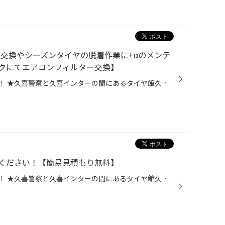
ル交換やシーズンタイヤの脱着作業に+αのメンテ
クにてエアコンフィルター交換】
皆さま、こんにちは！こんばんは！ ★久喜警察と久喜インターの間にあるタイヤ館久喜です★ いつも当店WEBをご覧いただきありがとうございます！ ーーーーーーーーーーーーーーーーーーーーーーーーーーーーーーーーーーーーーーーーーー 詳しくはページ下のリンクをチェック！ ーーーーーーーーーー...
ください！【簡易見積もり無料】
皆さま、こんにちは！こんばんは！ ★久喜警察と久喜インターの間にあるタイヤ館久喜です★ いつも当店WEBをご覧いただきありがとうございます！ 皆様は愛車の車検はどうされていますか？ カーディーラー・自動車整備工場・ガソリンスタンドなど、沢山ありますよね。 タイヤ館でも『車検』を実施して...