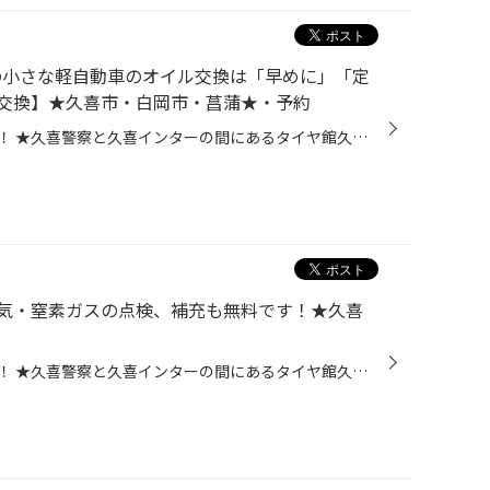
ンの小さな軽自動車のオイル交換は「早めに」「定
交換】★久喜市・白岡市・菖蒲★・予約
皆さま、こんにちは！こんばんは！ ★久喜警察と久喜インターの間にあるタイヤ館久喜です★ いつも当店WEBをご覧いただきありがとうございます！ ーーーーーーーーーーーーーーーーーーーーーーーーーーーーーーーーーーーーーーーーー お客様のお車【 ホンダ：N-BOX 】にて、 エンジンオイル交換 を...
気・窒素ガスの点検、補充も無料です！★久喜
皆さま、こんにちは！こんばんは！ ★久喜警察と久喜インターの間にあるタイヤ館久喜です★ いつも当店WEBをご覧いただきありがとうございます！ 突然ですがおクルマの空気圧チェックは定期的に行っていますか？ 空気圧が低いまま走行を続けると、パンクやバースト(タイヤ破裂)、 タイヤの寿命低下に...