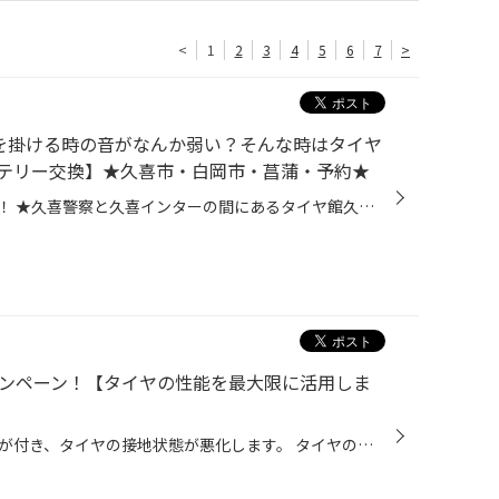
<
1
2
3
4
5
6
7
>
ンを掛ける時の音がなんか弱い？そんな時はタイヤ
テリー交換】★久喜市・白岡市・菖蒲・予約★
皆さま、こんにちは！こんばんは！ ★久喜警察と久喜インターの間にあるタイヤ館久喜です★ いつも当店WEBをご覧いただきありがとうございます！ ーーーーーーーーーーーーーーーーーーーーーーーーーーーーーーーーーーーーーーーーーー お客様のお車【 ニッサン：ノート 】にて バッテリー交換 を承...
ャンペーン！【タイヤの性能を最大限に活用しま
年数経過や走行距離で車にはクセが付き、タイヤの接地状態が悪化します。 タイヤの片減り、ハンドルのセンターズレなどがある場合は、 是非タイヤ館でアライメント測定・調整を！ 当店では10月限定でアライメントキャンペーンを行います！ 衝撃や長年の使用で、クルマとタイヤの取付け角度（アライ...