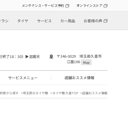
メンテナンス・サービス予約
オンラインストア
チラシ
タイヤ
サービス
カー用品
お客様の声
〒346-0029 埼玉県久喜市
付終了18：30》▶︎混雑状
江面166
Map
サービスメニュー
店舗おススメ情報
府県から探す
埼玉県のタイヤ館
タイヤ館 久喜TOP
店舗おススメ情報