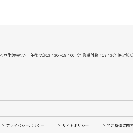
す) ＜昼休憩挟む＞ 午後の部13：30～19：00 《作業受付終了18：30》
プライバシーポリシー
サイトポリシー
特定整備に関
他ピット作業の予約