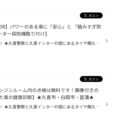
0R】パワーのある車に「安心」と 「踏みすぎ防
ーダー探知機取り付け】
皆さま、こんにちは！こんばんは！ ★久喜警察と久喜インターの間にあるタイヤ館久喜です★ いつも当店WEBをご覧いただきありがとうございます！ ーーーーーーーーーーーーーーーーーーーーーーーーーーーーーーーーーーーーーーーーーー お客様のお車【 ニッサン：スカイライン400R 】にて レーザー&...
ンジンルーム内の点検は無料です！画像付きの
た車の健康診断】★久喜市・白岡市・菖蒲★
皆さま、こんにちは！こんばんは！ ★久喜警察と久喜インターの間にあるタイヤ館久喜です★ いつも当店WEBをご覧いただきありがとうございます！ 今回は当店の無料安全点検をご紹介します！ 当店のプロスタッフがお客様のおクルマの状態をしっかりチェックします！ 点検は無料ですので、タイヤ交換や...