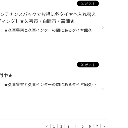
メンテナンスパックでお得に冬タイヤへ入れ替え
ティング】★久喜市・白岡市・菖蒲★
皆さま、こんにちは！こんばんは！ ★久喜警察と久喜インターの間にあるタイヤ館久喜です★ いつも当店WEBをご覧いただきありがとうございます！ ーーーーーーーーーーーーーーーーーーーーーーーーーーーーーーーーーーーーーーーーーー お客様のお車【 ホンダ：ヴェゼル 】にて メンテナンスパック...
付中★
皆さま、こんにちは！こんばんは！ ★久喜警察と久喜インターの間にあるタイヤ館久喜です★ いつも当店WEBをご覧いただきありがとうございます！ 皆様は冬にスタッドレスタイヤを使用していますか？ 最近では少しずつですがスタッドレスタイヤの予約も増えてきました(^^♪ お客様も【最近は気候が不安...
<
1
2
3
4
5
6
7
>