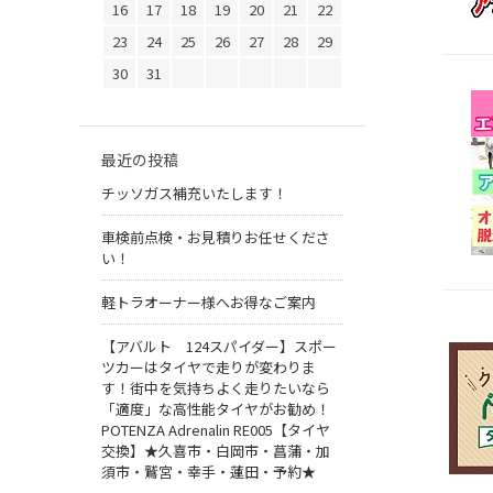
16
17
18
19
20
21
22
23
24
25
26
27
28
29
30
31
最近の投稿
チッソガス補充いたします！
車検前点検・お見積りお任せくださ
い！
軽トラオーナー様へお得なご案内
【アバルト 124スパイダー】スポー
ツカーはタイヤで走りが変わりま
す！街中を気持ちよく走りたいなら
「適度」な高性能タイヤがお勧め！
POTENZA Adrenalin RE005【タイヤ
交換】★久喜市・白岡市・菖蒲・加
須市・鷲宮・幸手・蓮田・予約★