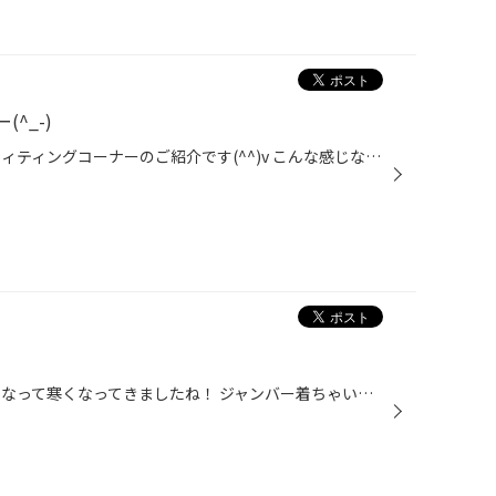
^_-)
こんにちは♪♪ 当店、お客様ウエィティングコーナーのご紹介です(^^)v こんな感じなんですが！結構、この椅子の座り心地がＧＯＯＤなんですよ(^^)v 正面にはテレビがあり、雑誌、コミック本等も御座いますので、フリードリンクコーナーで コーヒー＆紅茶＆お茶でも飲みながら作業終了までくつろいで...
こんにちはぁ～♪♪ なんか夕方になって寒くなってきましたね！ ジャンバー着ちゃいました(>_<) 当店、喫煙ルームの秘密兵器(笑)！？のご紹介です(^^)v 空気清浄器です！常時電源ＯＮですので、いつでもクリーンになってますよぉー!(^^)! 更に加湿機能もありますので過ごし易いと思います。 愛煙家の...