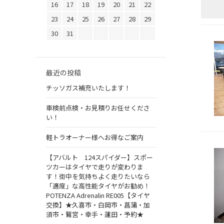
16
17
18
19
20
21
22
23
24
25
26
27
28
29
30
31
最近の投稿
チッソガス補充いたします！
車検前点検・お見積りお任せくださ
い！
軽トラオーナー様へお得なご案内
【アバルト 124スパイダー】スポー
ツカーはタイヤで走りが変わりま
す！街中を気持ちよく走りたいなら
「適度」な高性能タイヤがお勧め！
POTENZA Adrenalin RE005【タイヤ
交換】★久喜市・白岡市・菖蒲・加
須市・鷲宮・幸手・蓮田・予約★