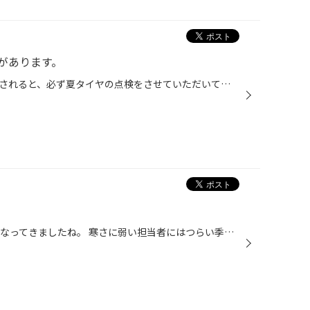
があります。
最近、お履き替えのお客様が来店されると、必ず夏タイヤの点検をさせていただいています。 残溝、外傷など来シーズンの装着が可能かどうかの点検をして、お客様にお話しています。 中には、偏摩耗していたりもしていますので、そういったお話もしています。 当店には… このようなタイヤの状態の一例...
こんにちは。 すっごい寒い気候になってきましたね。 寒さに弱い担当者にはつらい季節になってきました。 寒くなってきたせいか、お履き替えのお客様も増えてきました。 そんなスタッドレスタイヤも性能をきちんと発揮するためにタイヤの取付け角度の調整 をオススメしています。 接地がキチンとし...