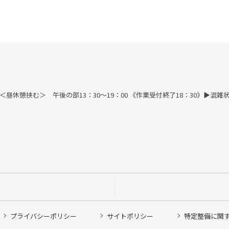
す) ＜昼休憩挟む＞ 午後の部13：30～19：00 《作業受付終了18：30》
プライバシーポリシー
サイトポリシー
特定整備に関
他ピット作業の予約