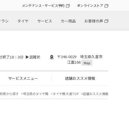
メンテナンス・サービス予約
オンラインストア
チラシ
タイヤ
サービス
カー用品
お客様の声
〒346-0029 埼玉県久喜市
付終了18：30》▶︎混雑状
江面166
Map
サービスメニュー
店舗おススメ情報
府県から探す
埼玉県のタイヤ館
タイヤ館 久喜TOP
店舗おススメ情報