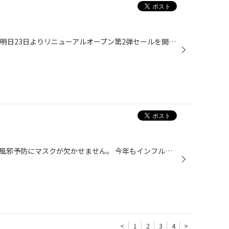
こんにちはタイヤ館久喜店です。 明日23日よりリニューアルオープン第2弾セールを開催致します！！ セール期間中はタイヤ4本お買い上げで、抽選会、スタッドレスを 購入で、リフト券やブリザックフリースをプレゼントしちゃいます！！ 更にお子様にはお菓子ボックスプレゼント！！ お買い得商品も多...
毎日寒い日が続いていますね！！風邪予防にマスクが欠かせません。 今年もインフルエンザ流行ってるみたいです。 手洗い・うがいもしっかりして、風邪対策をして寒い冬も乗り切りましょう!! 本日も待ち時間の混雑で皆様にご迷惑おかけしています。 現在でも1時間半から2時間前後待ちになっておりま...
<
1
2
3
4
>