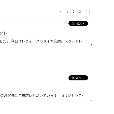
<
1
2
3
4
>
ント
今日は水曜日ですが臨時営業しました。 今日はレヴォーグのタイヤ交換。スタッドレスタイヤの装着です。 そして、冬タイヤ装着からのアライメント調整。 ハイパワーなAWDですので、しっかりと性能を発揮して走るためにオススメしました。 また、自動ブレーキ搭載の車両は特に実施をオススメします。...
こんにちは。 この時期は毎日多くのお客様にご来店いただいています。ありがとうございます。 明日は通常ですと定休日ですが、営業いたします。 ご来店お待ちしています。 タグ：臨時営業 久喜 加須 幸手 白岡