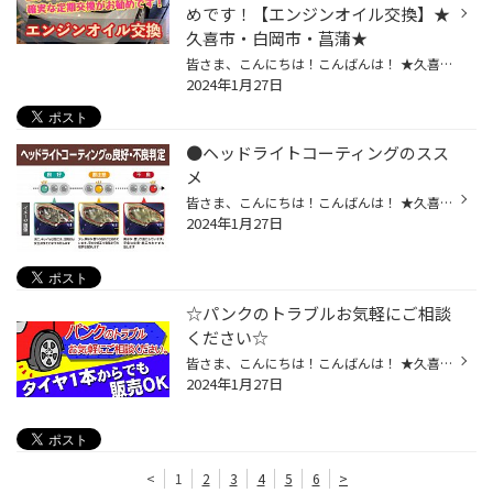
めです！【エンジンオイル交換】★
久喜市・白岡市・菖蒲★
皆さま、こんにちは！こんばんは！ ★久喜警察と久喜インターの間にあるタイヤ館久喜です★ いつも当店WEBをご覧いただきありがとうございます！ ーーーーーーーーーーーーーーーーーーーーーーーーーーーーーーーーーーーーーーーーーー お客様のお車【 マツダ：ボンゴバン 】にて エンジンオイル交...
2024年1月27日
●ヘッドライトコーティングのスス
メ
皆さま、こんにちは！こんばんは！ ★久喜警察と久喜インターの間にあるタイヤ館久喜です★ いつも当店WEBをご覧いただきありがとうございます！ 1月新しい年の始まりです。 年の始まりは新しいものを使い始めることも多いですよね。 やっぱり年初めはキレイな状態で始めたい！ クルマも洗車したり、...
2024年1月27日
☆パンクのトラブルお気軽にご相談
ください☆
皆さま、こんにちは！こんばんは！ ★久喜警察と久喜インターの間にあるタイヤ館久喜です★ いつも当店WEBをご覧いただきありがとうございます！ みなさん定期的に空気圧を見てますか？ 横に並んだ車のタイヤと比べてなんか空気があまい気がする・・・ ひょっとして【パンク】かも！？なんて思った方...
2024年1月27日
<
1
2
3
4
5
6
>