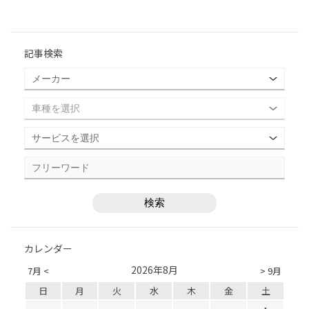
記事検索
カレンダー
2026年8月
7月 <
> 9月
日
月
火
水
木
金
土