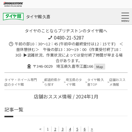
タイヤ館 久喜
タイヤのことならブリヂストンのタイヤ館へ
0480-21-5287
午前の部10：30～12：45 (午前中の最終受付は12：15です) ＜
昼休憩挟む＞ 午後の部13：30～19：00 《作業受付終了18：
30》▶︎混雑状況、作業状況によっては受付終了時間が早まる場
合があります。
〒346-0029 埼玉県久喜市江面166
Map
タイヤ・ホイール専門
都道府県か
埼玉県のタ
タイヤ館 久
店舗おスス
店のタイヤ館
ら探す
イヤ館
喜TOP
メ情報
店舗おススメ情報 / 2024年1月
記事一覧
<
1
2
3
4
5
6
>