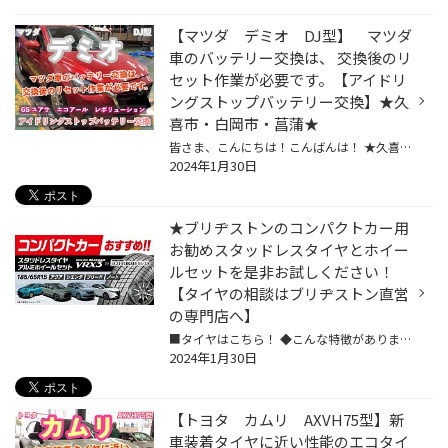
【マツダ デミオ DJ型】 マツダ
車のバッテリー交換は、 交換後のリ
セット作業が必要です。【アイドリ
ングストップバッテリー交換】★久
喜市・白岡市・菖蒲★
皆さま、こんにちは！こんばんは！ ★久喜警察と久喜インターの間にあるタイヤ館久喜です★ いつも当店WEBをご覧いただきありがとうございます！ ーーーーーーーーーーーーーーーーーーーーーーーーーーーーーーーーーーーーーーーーーー お客様のお車【 マツダ：デミオ 】にて アイドリングストップ...
2024年1月30日
★ブリヂストンのコンパクトカー用
お勧めスタッドレスタイヤとホイー
ルセットを是非お試しください！
【タイヤの相談はブリヂストン直営
の専門店へ】
■タイヤはこちら！ ◆こんな特徴があります！◆ブリザック史上「断トツ」の氷上性能！① 「フレキシブル発泡ゴム」でしっかり止まる、曲がる。② 「新トレッドパタン」でしっかり止まる、曲がる。さらに経済的に。③「フレキシブル発泡ゴム」がゴムのやわらかさを維持、「効き・持ち」が向上。 ■製品の詳...
2024年1月30日
【トヨタ カムリ AXVH75型】新
車装着タイヤに近い性能のエコタイ