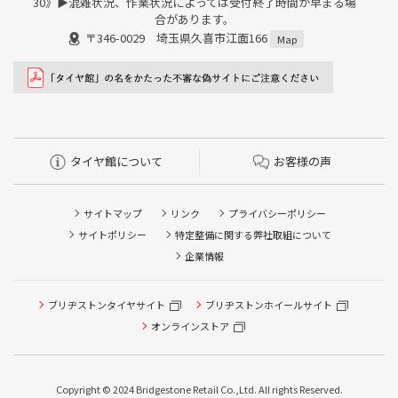
30》▶︎混雑状況、作業状況によっては受付終了時間が早まる場
合があります。
〒346-0029 埼玉県久喜市江面166
Map
タイヤ館について
お客様の声
サイトマップ
リンク
プライバシーポリシー
サイトポリシー
特定整備に関する弊社取組について
企業情報
タイヤ点検・安全点検/タイヤ履き替え/オイル交換/その他
ブリヂストンタイヤサイト
ブリヂストンホイールサイト
ピット作業の予約
オンラインストア
クローク契約会員専用タイヤ履き替え※タイヤ履き替えを
希望のクローク契約会員の方はこちらを選択ください
Copyright © 2024 Bridgestone Retail Co.,Ltd. All rights Reserved.
本日のタイヤ履き替え順番待ち予約 ※クローク契約会員の