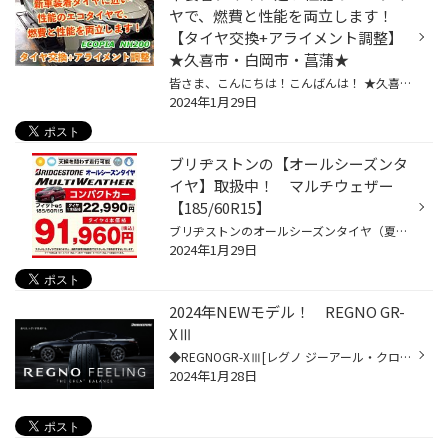
ヤで、燃費と性能を両立します！
【タイヤ交換+アライメント調整】
★久喜市・白岡市・菖蒲★
皆さま、こんにちは！こんばんは！ ★久喜警察と久喜インターの間にあるタイヤ館久喜です★ いつも当店WEBをご覧いただきありがとうございます！ ーーーーーーーーーーーーーーーーーーーーーーーーーーーーーーーーーーーーーーーーーー お客様のお車【 トヨタ：カムリ 】にて タイヤ交換とアライメ...
2024年1月29日
ブリヂストンの【オールシーズンタ
イヤ】取扱中！ マルチウェザー
【185/60R15】
ブリヂストンのオールシーズンタイヤ（夏・冬兼用タイヤ）◆MULTI WEATHER（マルチウェザー）◆ ■詳細情報 突然の降雪にもより安心 あまり雪が降らない地域にお住まいであっても、“突然の降雪には備えておきたい”というご要望にお応えするオールシーズンタイヤです。冬場のわずかな降雪や急な降雪に慌...
2024年1月29日
2024年NEWモデル！ REGNO GR-
XⅢ
◆REGNOGR-XⅢ[レグノ ジーアール・クロススリー]◆ 2024年2月よりサイズごとに順次発売予定です！ 【GR-XⅢは新ゴム“GR-tech Silentゴム”の搭載により 振動を吸収しロードノイズを更に低減！ 新品比較での騒音逓減率は先代GR-XⅡに対してGR-XIIIは 荒れたアスファルトでに気になりやすいロードノイズ(低...
2024年1月28日