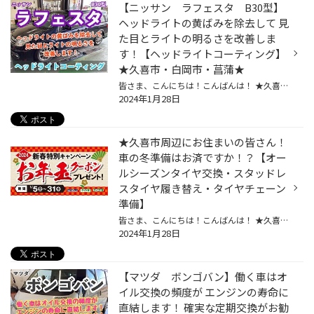
【ニッサン ラフェスタ B30型】
ヘッドライトの黄ばみを除去して 見
た目とライトの明るさを改善しま
す！【ヘッドライトコーティング】
★久喜市・白岡市・菖蒲★
皆さま、こんにちは！こんばんは！ ★久喜警察と久喜インターの間にあるタイヤ館久喜です★ いつも当店WEBをご覧いただきありがとうございます！ ーーーーーーーーーーーーーーーーーーーーーーーーーーーーーーーーーーーーーーーーーー お客様のお車【 ニッサン：ラフェスタ 】にて ヘッドライトコ...
2024年1月28日
★久喜市周辺にお住まいの皆さん！
車の冬準備はお済ですか！？【オー
ルシーズンタイヤ交換・スタッドレ
スタイヤ履き替え・タイヤチェーン
準備】
皆さま、こんにちは！こんばんは！ ★久喜警察と久喜インターの間にあるタイヤ館久喜です★ いつも当店WEBをご覧いただきありがとうございます！ ★詳細はこちら！ 冬の準備はお済ですか？ 今年の冬は暖冬と言われていますが、いざ雪が降ると『ドカ雪』になるとも言われています。 さらに、例年より冬...
2024年1月28日
【マツダ ボンゴバン】働く車はオ
イル交換の頻度が エンジンの寿命に
直結します！ 確実な定期交換がお勧