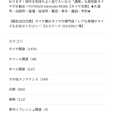
わります！街中を気持ちよく走りたいなら「適度」な高性能タイ
ヤがお勧め！POTENZA Adrenalin RE005【タイヤ交換】★久喜
市・白岡市・菖蒲・加須市・鷲宮・幸手・蓮田・予約★
【最短当日交換】タイヤ館はタイヤの専門店！レアな車種やサイ
ズもお任せください！【エスクード 215/55R17 等】
カテゴリ
タイヤ関連（1470）
ホイール関連（48）
オイル関連（527）
その他メンテナンス（349）
点検（650）
車検（112）
車内リフレッシュ関連（4）