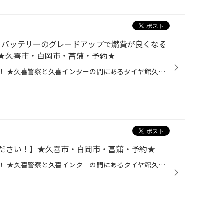
】バッテリーのグレードアップで燃費が良くなる
★久喜市・白岡市・菖蒲・予約★
皆さま、こんにちは！こんばんは！ ★久喜警察と久喜インターの間にあるタイヤ館久喜です★ いつも当店WEBをご覧いただきありがとうございます！ ーーーーーーーーーーーーーーーーーーーーーーーーーーーーーーーーーーーーーーーーーー お客様のお車【 マツダ：アクセラスポーツ 】にて バッテリー...
ださい！】★久喜市・白岡市・菖蒲・予約★
皆さま、こんにちは！こんばんは！ ★久喜警察と久喜インターの間にあるタイヤ館久喜です★ いつも当店WEBをご覧いただきありがとうございます！ 皆様は愛車の車検はどうされていますか？ カーディーラー・自動車整備工場・ガソリンスタンドなど、沢山ありますよね。 タイヤ館でも『車検』を実施して...