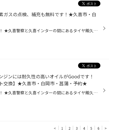
素ガスの点検、補充も無料です！★久喜市・白
皆さま、こんにちは！こんばんは！ ★久喜警察と久喜インターの間にあるタイヤ館久喜です★ いつも当店WEBをご覧いただきありがとうございます！ 突然ですがおクルマの空気圧チェックは定期的に行っていますか？ 空気圧が低いまま走行を続けると、パンクやバースト(タイヤ破裂)、 タイヤの寿命低下に...
エンジンには耐久性の高いオイルがGoodです！
ト交換】★久喜市・白岡市・菖蒲・予約★
皆さま、こんにちは！こんばんは！ ★久喜警察と久喜インターの間にあるタイヤ館久喜です★ いつも当店WEBをご覧いただきありがとうございます！ ーーーーーーーーーーーーーーーーーーーーーーーーーーーーーーーーーーーーーーーーーー 詳しくはページ下のリンクをチェック！ ーーーーーーーーーー...
<
1
2
3
4
5
6
>