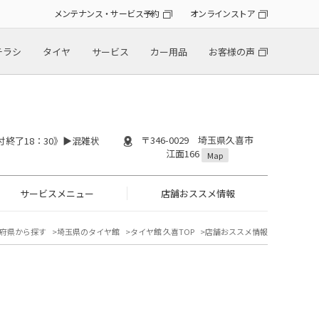
メンテナンス・サービス予約
オンラインストア
チラシ
タイヤ
サービス
カー用品
お客様の声
〒346-0029 埼玉県久喜市
付終了18：30》▶︎混雑状
江面166
Map
サービスメニュー
店舗おススメ情報
府県から探す
埼玉県のタイヤ館
タイヤ館 久喜TOP
店舗おススメ情報