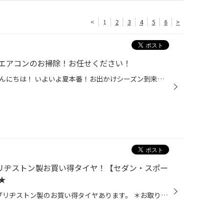
<
1
2
3
4
5
6
>
エアコンのお掃除！お任せください！
久喜市・白岡市・菖蒲の皆様、こんにちは！ いよいよ夏本番！お出かけシーズン到来ですね！ カーエアコンが大活躍のこの時期ですが、 カーエアコンのメンテナンスはお済みでしょうか？ １年に１回はご家庭のエアコンもお掃除されると思いますが、 サボってしまうとイヤなにおいが出てきたり、カビが...
】ブリヂストン製お買い得タイヤ！【セダン・スポー
★
タイヤサイズ 215/45R17 信頼のブリヂストン製のお買い得タイヤあります。 ＊お取り寄せとなる場合がございます。 他にも… 新しいタイヤの買い方です! 急な出費！ 高額な出費にお困りのお客様！ サブスク(月額定額)で購入できます！ ラインナップも色々！ 詳しくはこちらから→★Mobox★ ーーーーーー...