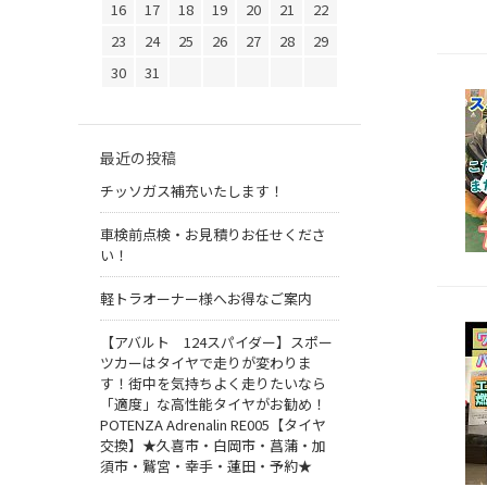
16
17
18
19
20
21
22
23
24
25
26
27
28
29
30
31
最近の投稿
チッソガス補充いたします！
車検前点検・お見積りお任せくださ
い！
軽トラオーナー様へお得なご案内
【アバルト 124スパイダー】スポー
ツカーはタイヤで走りが変わりま
す！街中を気持ちよく走りたいなら
「適度」な高性能タイヤがお勧め！
POTENZA Adrenalin RE005【タイヤ
交換】★久喜市・白岡市・菖蒲・加
須市・鷲宮・幸手・蓮田・予約★