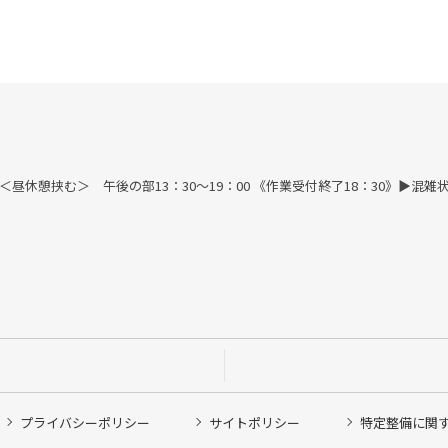
す) ＜昼休憩挟む＞ 午後の部13：30～19：00 《作業受付終了18：30》
プライバシーポリシー
サイトポリシー
特定整備に関
他ピット作業の予約