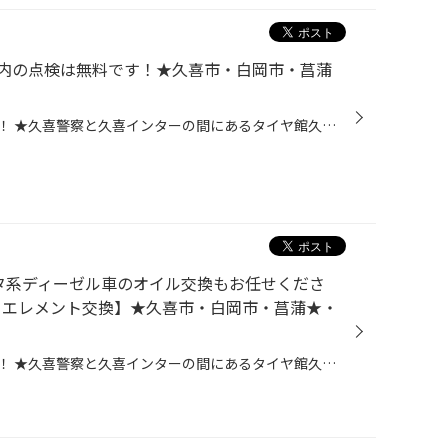
内の点検は無料です！★久喜市・白岡市・菖蒲
皆さま、こんにちは！こんばんは！ ★久喜警察と久喜インターの間にあるタイヤ館久喜です★ いつも当店WEBをご覧いただきありがとうございます！ 今回は当店の無料安全点検をご紹介します！ 当店のプロスタッフがお客様のおクルマの状態をしっかりチェックします！ 点検は無料ですので、タイヤ交換や...
ヨタ系ディーゼル車のオイル交換もお任せくださ
ル・エレメント交換】★久喜市・白岡市・菖蒲★・
皆さま、こんにちは！こんばんは！ ★久喜警察と久喜インターの間にあるタイヤ館久喜です★ いつも当店WEBをご覧いただきありがとうございます！ ーーーーーーーーーーーーーーーーーーーーーーーーーーーーーーーーーーーーーーーーーー 詳しくはページ下のリンクをチェック！ ーーーーーーーーーー...