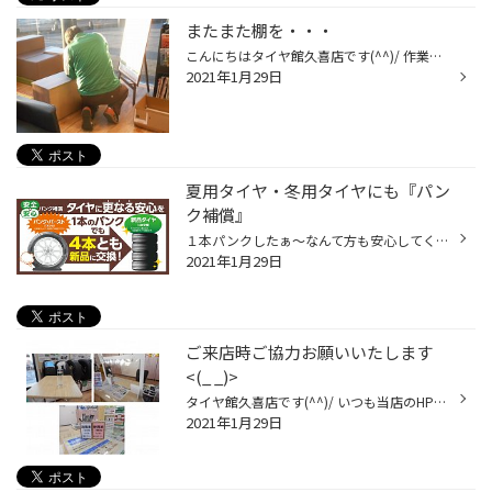
またまた棚を・・・
こんにちはタイヤ館久喜店です(^^)/ 作業をしているスタッフを隠し撮りしてきました(/・ω・)/ 何を作っているのでしょうか！！ 気になりますね(^^)/完成してからのお楽しみです(^O^)／
2021年1月29日
夏用タイヤ・冬用タイヤにも『パン
ク補償』
１本パンクしたぁ～なんて方も安心してください(^^)/ ４本とも新品に交換！！ 『パンク補償サービス』タイヤ購入時にご一緒にいかがですか？ 加入日から2年間の長期補償で安心 全国の約560店舗で補償対応 旅行などの出先でも安心 その他加入者限定特典もあります！！ ※タイヤ購入金額で補償の金額が...
2021年1月29日
ご来店時ご協力お願いいたします
<(_ _)>
タイヤ館久喜店です(^^)/ いつも当店のHPご覧いただきありがとうございます<(_ _)> なかなか収束にむかいませんね( ;∀;) コロナウィルス対策は引き続き行ってまいりますので、 ご協力よろしくお願いいたします。 1）必ずマスクのご持参、着用をお願いいたします。 2）店舗入り口に消毒液をご用意し...
2021年1月29日