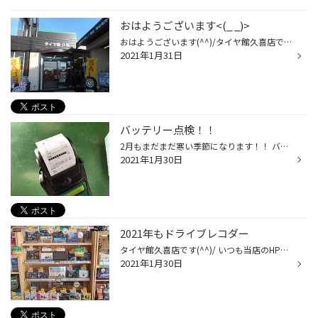
おはようございます<(_ _)>
おはようございます(^^)/タイヤ館久喜店です！！ 1月も本日最終日となりました。 1月アッ！！っという間に過ぎてしまいましたね( ;∀;) 当店は寒さにも負けず元気に営業致します(^^)/ ぜひぜひ ご来店お待ちしております。
2021年1月31日
バッテリー点検！！
2月もまだまだ寒い季節になります！！ バッテリーは何年使用してますか？ 最近のバッテリーは年数たっているバッテリーは さっきまでは普通にかかっていたのに・・・ 急にバッテリー上がってしまうこともあります( ﾟДﾟ) そうなる前にまずは点検してみてください(^^)/ 無料安全点検実施中です(^O^)／
2021年1月30日
2021年もドライブレコダー
タイヤ館久喜店です(^^)/ いつも当店のHPご覧いただきありがとうございます。 ２０２１年も『ドライブレコーダー』 売れています(^^)/ まだ取り付けていない方も買い替えを考えている方も ご相談下さい(^^)/各種取り扱いございます!(^^)!
2021年1月30日