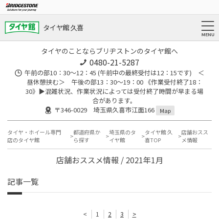
タイヤ館 久喜
タイヤのことならブリヂストンのタイヤ館へ
0480-21-5287
午前の部10：30～12：45 (午前中の最終受付は12：15です) ＜
昼休憩挟む＞ 午後の部13：30～19：00 《作業受付終了18：
30》▶︎混雑状況、作業状況によっては受付終了時間が早まる場
合があります。
〒346-0029 埼玉県久喜市江面166
Map
タイヤ・ホイール専門
都道府県か
埼玉県のタ
タイヤ館 久
店舗おスス
店のタイヤ館
ら探す
イヤ館
喜TOP
メ情報
店舗おススメ情報 / 2021年1月
記事一覧
<
1
2
3
>