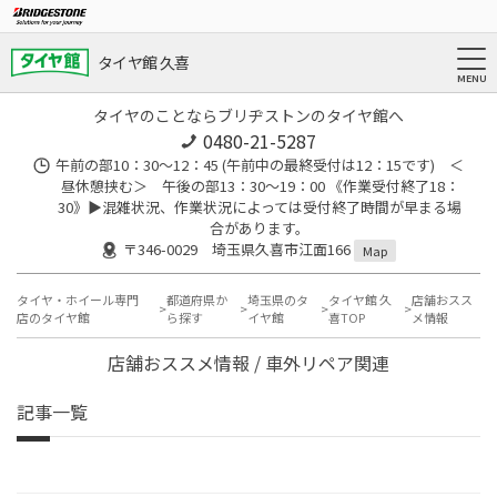
タイヤ館 久喜
タイヤのことならブリヂストンのタイヤ館へ
0480-21-5287
午前の部10：30～12：45 (午前中の最終受付は12：15です) ＜
昼休憩挟む＞ 午後の部13：30～19：00 《作業受付終了18：
30》▶︎混雑状況、作業状況によっては受付終了時間が早まる場
合があります。
〒346-0029 埼玉県久喜市江面166
Map
タイヤ・ホイール専門
都道府県か
埼玉県のタ
タイヤ館 久
店舗おスス
店のタイヤ館
ら探す
イヤ館
喜TOP
メ情報
店舗おススメ情報 / 車外リペア関連
記事一覧