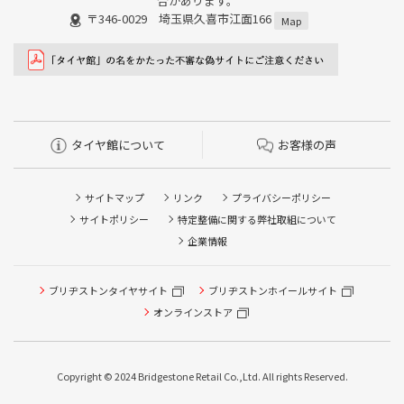
合があります。
〒346-0029 埼玉県久喜市江面166
Map
タイヤ館について
お客様の声
サイトマップ
リンク
プライバシーポリシー
サイトポリシー
特定整備に関する弊社取組について
企業情報
ブリヂストンタイヤサイト
ブリヂストンホイールサイト
タイヤ点検・安全点検/タイヤ履き替え/オイル交換/その他
ピット作業の予約
オンラインストア
クローク契約会員専用タイヤ履き替え※タイヤ履き替えを
希望のクローク契約会員の方はこちらを選択ください
Copyright © 2024 Bridgestone Retail Co.,Ltd. All rights Reserved.
本日のタイヤ履き替え順番待ち予約 ※クローク契約会員の
方はご利用いただけません