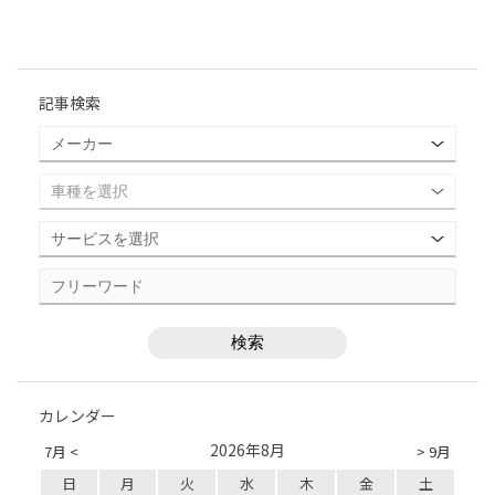
記事検索
カレンダー
2026年8月
7月 <
> 9月
日
月
火
水
木
金
土