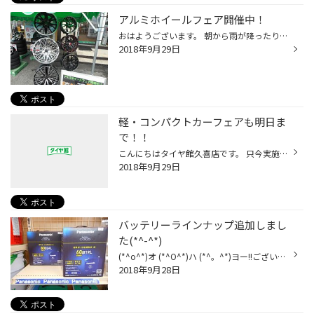
アルミホイールフェア開催中！
おはようございます。 朝から雨が降ったりやんだりな週末のスタートです。 9月も残すところあと2日、 今年もあと3か月です。 本日は先週に引き続き… 「アルミホイールフェア」 開催しました！！ 今週もメーカーさん協賛で、 大口径ホイールを展示しています。 写真ではこのホイールの良さの半分も伝...
2018年9月29日
軽・コンパクトカーフェアも明日ま
で！！
こんにちはタイヤ館久喜店です。 只今実施中の【軽・コンパクトカーフェア】も残すところ本日を入れて 2日間となっております。 本日も天気の悪い中ご来店頂き誠にありがとうございます。（＾０＾）/ 明日セール最終日ではございますが、皆様の沢山のご来店を心よりお待ち しております！！ タイヤ...
2018年9月29日
バッテリーラインナップ追加しまし
た(*^-^*)
(*^o^*)オ (*^O^*)ハ (*^。^*)ヨー!!ございます 朝から雲ひとつない天気で気持ちいいですね！？このくらいが丁度いいのですが… 今日は当店カーバッテリーに新しい仲間が増えましたのでお知らせですぅー(^^♪ 今回、お客様からのリクエストが多かった Panasonic製 CAOS を ラインナップに追加致しまし...
2018年9月28日