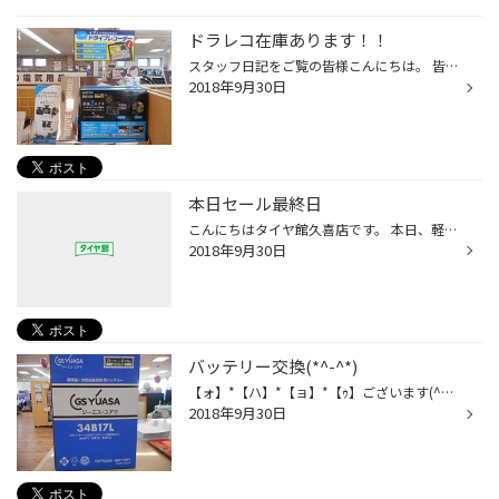
ドラレコ在庫あります！！
スタッフ日記をご覧の皆様こんにちは。 皆さんのお車はドライブレコーダー付いていますか？ 最近は、危険な運転をするドライバーが事故を起こし 安全運転をしているドライバーが被害を受ける事件が目立っています。 被害にあわないのが一番ですが、万が一のためにもドライブレコーダーで 記録を残す...
2018年9月30日
本日セール最終日
こんにちはタイヤ館久喜店です。 本日、軽・コンパクトカーフェアセールも最終日となります！！ 天候の悪い中ご来店頂き、誠にありがとうございます。 タイヤを始め、カーメンテナンス用品もお買い得となっております。 点検ももちろん無料です！！ 皆様のご来店、スタッフ一同心よりお待ちしており...
2018年9月30日
バッテリー交換(*^-^*)
【ォ】*【ハ】*【ョ】*【ｩ】ございます(^^♪ また台風ですねぇ～(+_+) なんか関東は台風21号よりも風が強いらしいので 皆さん飛散物等には気をつけましょうね！只今当店では台風対策している最中です！ 今日はこれから取り付け作業のご紹介です!(^^)! こちらのバッテリーですが、アイドリングストッ...
2018年9月30日