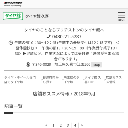
タイヤ館 久喜
タイヤのことならブリヂストンのタイヤ館へ
0480-21-5287
午前の部10：30～12：45 (午前中の最終受付は12：15です) ＜
昼休憩挟む＞ 午後の部13：30～19：00 《作業受付終了18：
30》▶︎混雑状況、作業状況によっては受付終了時間が早まる場
合があります。
〒346-0029 埼玉県久喜市江面166
Map
タイヤ・ホイール専門
都道府県か
埼玉県のタ
タイヤ館 久
店舗おスス
店のタイヤ館
ら探す
イヤ館
喜TOP
メ情報
店舗おススメ情報 / 2018年9月
記事一覧
<
1
2
3
4
>