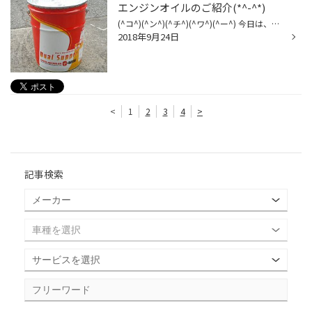
エンジンオイルのご紹介(*^-^*)
(^コ^)(^ン^)(^チ^)(^ワ^)(^ー^) 今日は、暑くもなく涼しくもなくちょうどいい感じですかねぇ～(^^♪ 今日は新しいエンジンオイルが入荷したのでご紹介したいと思います(^o^)V ↑ ↑ ↑これが、新製品オイル名『デュアルサポート』なんですよぉー 特徴はオイル粘度がマルチグレードですので、通常車から...
2018年9月24日
<
1
2
3
4
>
記事検索