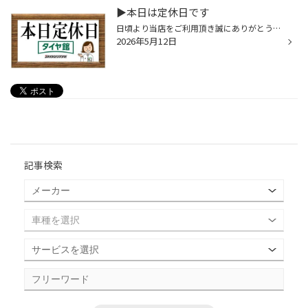
▶本日は定休日です
日頃より当店をご利用頂き誠にありがとうございます！ 本日は定休日になります。 恐れ入りますが、御用の場合は明日以降にご来店ください。 営業時間 :午前の部 １０：３０～１２：４５ 午後の部 １３：３０～１９：００ (最終作業受付１８：3０まで) ご迷惑をおかけしますが、ご来店の際は営業日の...
2026年5月12日
記事検索