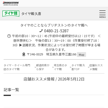
タイヤ館 久喜
タイヤのことならブリヂストンのタイヤ館へ
0480-21-5287
午前の部10：30～12：45 (午前中の最終受付は12：15です) ＜
昼休憩挟む＞ 午後の部13：30～19：00 《作業受付終了18：
30》▶︎混雑状況、作業状況によっては受付終了時間が早まる場
合があります。
〒346-0029 埼玉県久喜市江面166
Map
タイヤ・ホイール専門
都道府県か
埼玉県のタ
タイヤ館 久
店舗おスス
店のタイヤ館
ら探す
イヤ館
喜TOP
メ情報
店舗おススメ情報 / 2026年5月12日
記事一覧