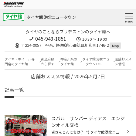
タイヤ館 港北ニュータウン
タイヤのことならブリヂストンのタイヤ館へ
045-943-1851
10:30 ～ 19:00
〒224-0057 神奈川県横浜市都筑区川和町1746-2
Map
タイヤ・ホイール専
都道府県
神奈川県の
タイヤ館 港北ニュ
店舗おスス
門店のタイヤ館
から探す
タイヤ館
ータウンTOP
メ情報
店舗おススメ情報 / 2026年5月7日
記事一覧
スバル サンバー ディアス エンジ
ンオイル交換
皆さんこんにちは(^_^) タイヤ館港北ニュータウン店のホームページをご覧頂き有難う御座います(^_^)/ エンジンオイル交換のご案内です(^o^) 交換した車両は 『スバル サンバー ディアス』です！ 交換に使用したエンジンオイルは 『モービル１ ５W-30』 こちらのオイルを使用しました(^O^)／ では、...