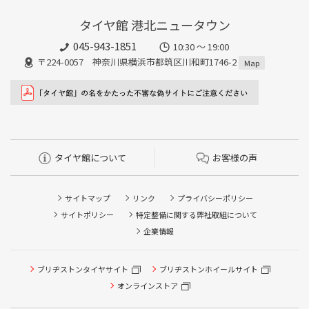
タイヤ館 港北ニュータウン
045-943-1851
10:30 ～ 19:00
〒224-0057 神奈川県横浜市都筑区川和町1746-2
Map
タイヤ館について
お客様の声
サイトマップ
リンク
プライバシーポリシー
サイトポリシー
特定整備に関する弊社取組について
企業情報
タイヤ点検・安全点検/タイヤ履き替え/オイル交換/その他
ブリヂストンタイヤサイト
ブリヂストンホイールサイト
ピット作業の予約
オンラインストア
クローク契約会員専用タイヤ履き替え※タイヤ履き替えを