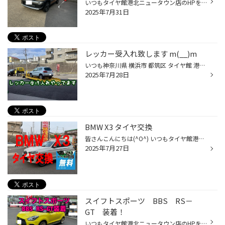
いつもタイヤ館港北ニュータウン店のHPをご覧頂き誠にありがとうございます。 先日の大雨や強風でパンクが多くなっております。 雨や風で道路上に異物が転がり込む事があり、天候が悪い後はパンクが多くなります。このクロスビーさんはお出かけ中に駐車場に止めていた所、車が傾いておりパンクに気...
2025年7月31日
レッカー受入れ致します m(__)m
いつも神奈川県 横浜市 都筑区 タイヤ館 港北ニュータウン店のWebを御覧の皆様ありがとうございます♪ タイヤ館港北ニュータウン店では、レッカーの搬送受け入れが可能です。 急なパンクでお困りの際はご相談下さい。 ① 内面修理 タイヤをバラして内側からの修理となります。 ② 外面修理 刺さってい...
2025年7月28日
BMW X3 タイヤ交換
皆さんこんにちは(^O^) いつもタイヤ館港北ニュータウン店のホームページをご覧頂き有難う御座いますm(__)m 今回はタイヤ交換のご案内です(^^)/ タイヤ交換した車両は 『BMW X3』です！ 交換する前のタイヤは 使用できる残り溝が1ｍｍ弱だったのと 溝の部分にひび割れが出ており交換となりました(。...
2025年7月27日
スイフトスポーツ BBS RS－
GT 装着！
いつもタイヤ館港北ニュータウン店のHPをご覧頂き誠にありがとうございます。 お客様よりご注文を頂いておりましたアルミホイールがやっと入荷いたしました！「ＢＢＳ RS-GT」ゴールドです！ 注文より１００日待ちました！こちらのスイフトスポーツに装着いたします。印象が一気に変わりましたね！...