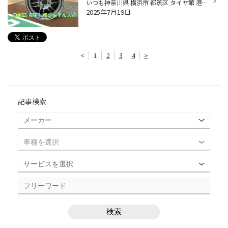
いつも神奈川県 横浜市 都筑区 タイヤ館 港北ニュータウン店のWebを御覧の皆様ありがとうございます♪ ENKEI Racing RPF1 海外モデルが数量限定で発売となり 入荷致しましたよー 限定数は25台分 そのうちの1台分です。 サイズは15x7J 4-100 inset +35 SPECIAL COLOR Gunmetallic with Yellow Sticker...
2025年7月19日
<
1
2
3
4
>
記事検索