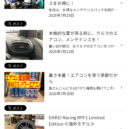
スをお得に！
本日は、お得なメンテナンスパックを紹介します。 メンテナンスパックって結構高額なイメージをお持ちのお客様も多いと思いますが、 コクピット・タイヤ館のメンテナンスパックは、 手軽に、日常的なおクルマのメンテナンスをカバーする内容になっておりますので、 是非、一度ご検討ください！ コク...
2025年7月23日
本格的な夏が来る前に、クルマのエ
アコン、メンテナンスを！
暑い日が続き、おクルマのエアコンをつける機会も増えてきていると思います。 今回は暑い夏に向けた、おクルマのエアコン向け、おススメ商品のご紹介です！ 【おクルマのエアコン、メンテナンスにオススメ商品！】 エアコンには、コンプレッサーという、エアコンを動かす心臓のようなものがあり、 ...
2025年7月22日
暑さ本番！エアコンを使う季節だか
ら
皆さんこんにちは(^O^) 梅雨も明けてこれから暑さ本番ですね！！ そんな暑さ対策として当店からおススメ商品のご案内です(^^)/ 『WAKOS パワーエアコンプラス』エアコンの添加剤です！ こちらの商品は通常使用時に減ってしまう エアコンコンプレッサーオイルを補充し コンプレッサーの動きをスムー...
2025年7月20日
ENKEI Racing RPF1 Limited
Edition ≪海外モデル≫