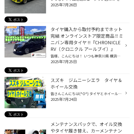
2025年7月26日
タイヤ購入から取付予約までネット
完結 オンラインストア限定商品 ‼ ミ
ニバン専用タイヤ !!『CHRONICLE
RV（クロニクル アールブイ）』
皆様、こんにちは！ いつも神奈川県 横浜市 都筑区 タイヤ館 港北ニュータウン店のWebを御覧の皆様ありがとうございます♪ タイヤ館は、あなたの町の "タイヤ専門店"です。 今回は 「 タイヤをインターネットで注文して、 タイヤ館で取り付けできる ブリヂストン タイヤオンラインストア 」 オンライ...
2025年7月25日
スズキ ジムニーシエラ タイヤ＆
ホイール交換
皆さんこんにちは(^O^) タイヤとホイールのセット交換のご案内です(^^)/ 紹介する車両は 『スズキ ジムニーシエラ』です(^_^)/ 交換前のタイヤ＆ホイールは 納車して間もないとの事で スズキの純正ホイールが装着されていました。 今回装着したタイヤとホイールは 『ブリヂストン デューラーA/T 002...
2025年7月24日
メンテナンスパックで、オイル交換
やタイヤ履き替え、カーメンテナン