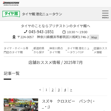
タイヤ館 港北ニュータウン
タイヤのことならブリヂストンのタイヤ館へ
045-943-1851
10:30 ～ 19:00
〒224-0057 神奈川県横浜市都筑区川和町1746-2
Map
タイヤ・ホイール専
都道府県
神奈川県の
タイヤ館 港北ニュ
店舗おスス
門店のタイヤ館
から探す
タイヤ館
ータウンTOP
メ情報
店舗おススメ情報 / 2025年7月
記事一覧
<
1
2
3
4
>
スズキ クロスビー パンク(・
_・;)