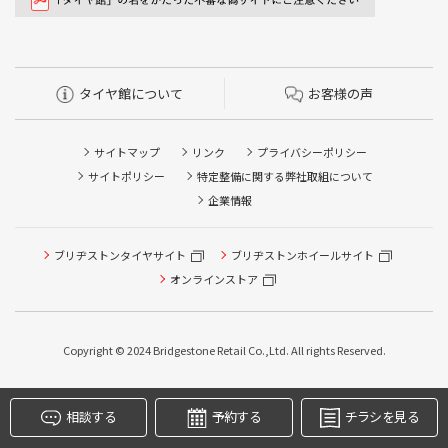
タイヤ館について
お客様の声
サイトマップ
リンク
プライバシーポリシー
サイトポリシー
特定整備に関する弊社取組について
企業情報
タイヤ点検・安全点検/タイヤ履き替え/オイル交換/その他
ブリヂストンタイヤサイト
ブリヂストンホイールサイト
ピット作業の予約
オンラインストア
クローク契約会員専用タイヤ履き替え※タイヤ履き替えを
希望のクローク契約会員の方はこちらを選択ください
Copyright © 2024 Bridgestone Retail Co.,Ltd. All rights Reserved.
本日のタイヤ履き替え順番待ち予約 ※クローク契約会員の
方はご利用いただけません
相談する
予約する
チラシを見る