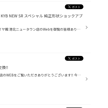
 / KYB NEW SR スペシャル 純正形状ショックアブ
いつも神奈川県 横浜市 都筑区 タイヤ館 港北ニュータウン店のWebを御覧の皆様ありがとうございます♪ ニッサン NV100（DR17W） KYB NEW SR スペシャル 純正形状ショックアブソーバー 足回りのリフレッシュです。 車両を中古での購入とのことで足回りはしっかりさせたい そんなことからご相談にご来...
交換‼
いつもタイヤ館港北ニュータウン店のWEBをご覧いただきありがとうございます‼ 今回はタイヤ交換を行っていきます‼ お車はこちらのHONDA オデッセイです‼ 使用するタイヤはこちらのDAYTON DT30 215/55R17 94Vです‼ 商品情報、詳しくはこちら 取り付けが終わりました‼ 作業が終了しお客様にご納車です...