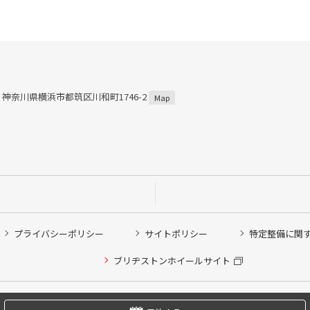
57 神奈川県横浜市都筑区川和町1746-2
Map
プライバシーポリシー
サイトポリシー
特定整備に関
他ピット作業の予約
ブリヂストンホイールサイト
希望のクローク契約会員の方はこちらを選択ください
の方はご利用いただけません
Copyright © 2024 Bridgestone Retail Co.,Ltd. All rights Reserved.