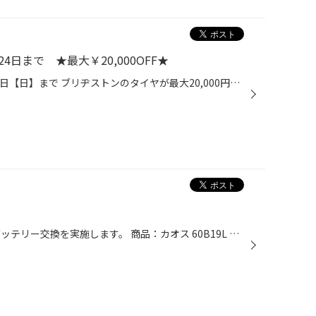
4日まで ★最大￥20,000OFF★
2024年10月31日【木】～ 11月24日【日】まで ブリヂストンのタイヤが最大20,000円OFF！ ※ブリヂストンタイヤ4本購入時 店頭表示価格（税込）から メンテナンスが抽選で最大20％OFF！ コクピット・タイヤ館のアプリをダウンロードで もれなく全員にタイヤクーポンをお届け！ 更に、抽選でメンテナン...
こんにちは！ 今日はフィットのバッテリー交換を実施します。 商品：カオス 60B19L こちらの商品になります。 バッテリーはエンジンルーム左側にあります。 ２年～３年ほど使用している場合は交換の目安になります。 しっかり交換して作業終了です。 バッテリーの点検は無料で行っておりますので、...