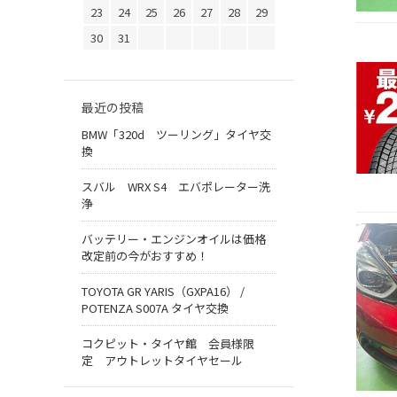
23
24
25
26
27
28
29
30
31
最近の投稿
BMW「320d ツーリング」タイヤ交
換
スバル WRX S4 エバポレーター洗
浄
バッテリー・エンジンオイルは価格
改定前の今がおすすめ！
TOYOTA GR YARIS（GXPA16） /
POTENZA S007A タイヤ交換
コクピット・タイヤ館 会員様限
定 アウトレットタイヤセール