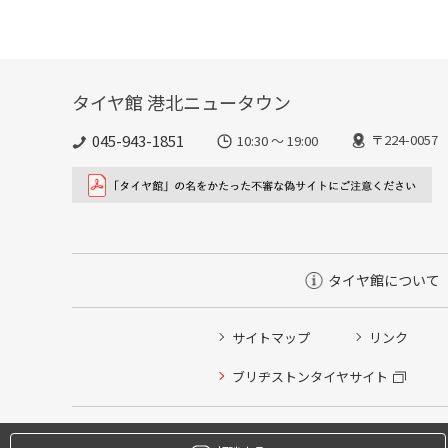
タイヤ館 港北ニュータウン
045-943-1851
〒224-00
10:30 ～ 19:00
タイヤ館について
サイトマップ
リンク
タイヤ点検・安全点検/タイヤ履き替え/オイル交換/その
ブリヂストンタイヤサイト
クローク契約会員専用タイヤ履き替え※タイヤ履き替えを
本日のタイヤ履き替え順番待ち予約 ※クローク契約会員