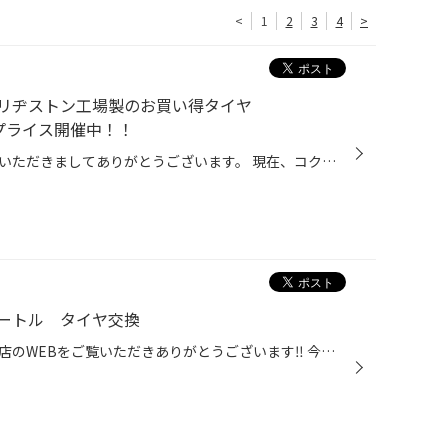
<
1
2
3
4
>
リヂストン工場製のお買い得タイヤ
ャルプライス開催中！！
こんにちは、いつも当店をご利用いただきましてありがとうございます。 現在、コクピット・タイヤ館の一部店舗におきまして、 期間限定！ サイズ限定！！ 数量限定！！！ で、ブリヂストン工場製のお買い得タイヤ「SEIBERLING」をスペシャルプライスでご提供中です。 もちろん、当店でもご提供して...
ートル タイヤ交換
いつもタイヤ館港北ニュータウン店のWEBをご覧いただきありがとうございます‼ 今回作業するお車はこちら‼ フォルクスワーゲン ザ・ビートルです❕ 使用するタイヤはこちらのREGNO GR-XⅢ 235/45R18 98Wです‼ 商品情報、詳しくはこちら 交換前のタイヤはこんな感じです。 タイヤの溝が減っててこのま...