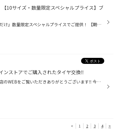
FF！【10サイズ・数量限定スペシャルプライス】ブ
ブリヂストン工場製タイヤを『今だけ』数量限定スペシャルプライスでご提供！ 【期間】10月25日(金)～11月10日(日) ■ブリヂストン工場製タイヤ セイバーリング 最大19％OFF！ ※通常店頭表示価格より ★185/55R16 スイフト、フィット、インサイト など ★195/60R16 イスト、セレナ、ラフェスタ、ランデ...
インストアでご購入されたタイヤ交換‼
いつもタイヤ館港北ニュータウン店のWEBをご覧いただきありがとうございます‼ 今回はコクピット・タイヤ館オンラインストアでご購入されたタイヤ交換をしていきます‼ お車はこちら‼ ダイハツ タントです‼ 使用するタイヤはDAYTON DT30 155/65R14 75Sです‼ 商品情報、詳しくはこちら 交換前のタイヤ...
<
1
2
3
4
>