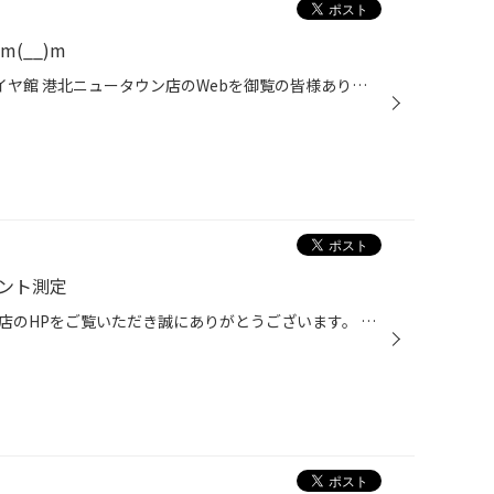
(__)m
いつも神奈川県 横浜市 都筑区 タイヤ館 港北ニュータウン店のWebを御覧の皆様ありがとうございます♪ タイヤ館港北ニュータウン店では、レッカーの搬送受け入れが可能です。 急なパンクでお困りの際はご相談下さい。 ① 内面修理 タイヤをバラして内側からの修理となります。 ② 外面修理 刺さってい...
メント測定
いつもタイヤ館港北ニュータウン店のHPをご覧いただき誠にありがとうございます。 最近HPを見て「アライメント」のお問合せ、ご依頼が多くなってきました。今回は「インプレッサWRX」の測定です。オーナー様が自分で調整（測定器具を使わずに）されたとの事で測定してみるとなんと左右差ゼロ！ 凄い...