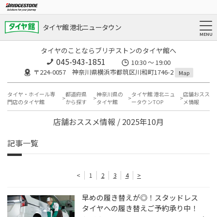
タイヤ館 港北ニュータウン
タイヤのことならブリヂストンのタイヤ館へ
045-943-1851
10:30 ～ 19:00
〒224-0057 神奈川県横浜市都筑区川和町1746-2
Map
タイヤ・ホイール専
都道府県
神奈川県の
タイヤ館 港北ニュ
店舗おスス
門店のタイヤ館
から探す
タイヤ館
ータウンTOP
メ情報
店舗おススメ情報 / 2025年10月
記事一覧
<
1
2
3
4
>
早めの履き替えが◎！スタッドレス
タイヤへの履き替えご予約承り中！