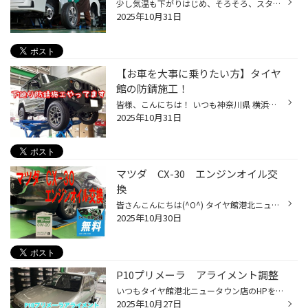
少し気温も下がりはじめ、そろそろ、スタッドレスタイヤへの履き替えを検討されている方も いらっしゃると思います。 今回は「タイヤ履き替え」についてご紹介します。 「タイヤの履き替えは早いほうがいい？」 雪が降る、まさにその直前に履き替えたい！というお客様の声もございますが、 履き替え...
2025年10月31日
【お車を大事に乗りたい方】タイヤ
館の防錆施工！
皆様、こんにちは！ いつも神奈川県 横浜市 都筑区 タイヤ館 港北ニュータウン店のWebを御覧の皆様ありがとうございます♪ タイヤ館は、あなたの町の "タイヤ専門店"です。 本日はお車を大事に、長く乗っていきたい方必見！の タイヤ館の防錆コーティングをご紹介いたします！ そもそもなぜ車はサビ...
2025年10月31日
マツダ CX-30 エンジンオイル交
換
皆さんこんにちは(^O^) タイヤ館港北ニュータウン店のホームページをご覧頂き有難う御座います(^o^)／ エンジンオイル交換のご案内です(^_^)/ 紹介する車両は 『マツダ CX-30』です(^_^) こちらのお車はガソリン車という事で 『エコグリーン ０W-20』 こちらを使用してオイル交換をします！ 早速オ...
2025年10月30日
P10プリメーラ アライメント調整
いつもタイヤ館港北ニュータウン店のHPをご覧頂き誠にありがとうございます。先日オイル交換でご紹介したプリメーラさんはオイル交換後にアライメントを調整いたしました。この年代の車はこのサイズでも後輪のトー調整ができます。 細かい所に車作りの拘りがみえますね。年間５千キロ走行（大事にし...
2025年10月27日