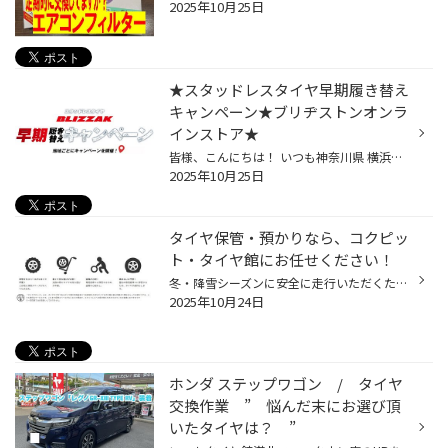
2025年10月25日
★スタッドレスタイヤ早期履き替え
キャンペーン★ブリヂストンオンラ
インストア★
皆様、こんにちは！ いつも神奈川県 横浜市 都筑区 タイヤ館 港北ニュータウン店のWebを御覧の皆様ありがとうございます♪ タイヤ館は、あなたの町の "タイヤ専門店"です。 ブリヂストンタイヤオンラインストアでは スタッドレスタイヤの早期履き替えキャンペーンを開催しております。 お住いの地域...
2025年10月25日
タイヤ保管・預かりなら、コクピッ
ト・タイヤ館にお任せください！
冬・降雪シーズンに安全に走行いただくためには、夏タイヤから冬タイヤへの履き替えがとても重要ですが、 外したタイヤはどうすれば？とお困りのお客様がいらっしゃるのではないでしょうか？ 今回は「タイヤ保管」についてご紹介します。 「外したタイヤはどうすればいいの？」 夏タイヤから冬タイ...
2025年10月24日
ホンダ ステップワゴン / タイヤ
交換作業 ” 悩んだ末にお選び頂
いたタイヤは？ ”