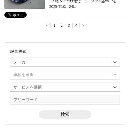
いつもタイヤ館港北ニュータウン店のHPをご覧いただき誠にありがとうございます。 タイヤ選びって一番重視するのはなんでしょうか？ スポーツカーならやはりスポーツタイヤ、セダンなら乗り心地重視のコンフォートタイヤ などお車の種類や使用目的によって複雑に変わるとおもいます 今回交換するタ...
2025年10月24日
<
1
2
3
4
>
記事検索