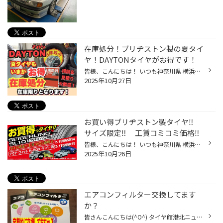
在庫処分！ブリヂストン製の夏タイ
ヤ！DAYTONタイヤがお得です！
皆様、こんにちは！ いつも神奈川県 横浜市 都筑区 タイヤ館 港北ニュータウン店のWebを御覧の皆様ありがとうございます♪ タイヤ館は、あなたの町の "タイヤ専門店"です。 在庫処分！ブリヂストン製の夏タイヤ！デイトンがオトクです！ ブリヂストン製の夏タイヤ！デイトンがオトクです！ 在庫限り...
2025年10月27日
お買い得ブリヂストン製タイヤ‼
サイズ限定‼ 工賃コミコミ価格‼
皆様、こんにちは！ いつも神奈川県 横浜市 都筑区 タイヤ館 港北ニュータウン店のWebを御覧の皆様ありがとうございます♪ タイヤ館は、あなたの町の "タイヤ専門店"です。 ★ブリヂストン工場生産品★ SEIBERLING（セイバーリング）SL101 軽自動車用 ＆ コンパクト車用 2サイズ限定コミコミお買い得価...
2025年10月26日
エアコンフィルター交換してます
か？
皆さんこんにちは(^O^) タイヤ館港北ニュータウン店のホームページをご覧頂き有難う御座います(^o^)／ 突然ですが！ 車のエアコンフィルターは定期的に交換してますか？ エンジンオイルは定期的に交換していても エアコンのフィルターは交換していない方が多いのではないでしょうか？ 車のエアコン...