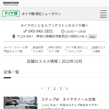
タイヤ館 港北ニュータウン
タイヤのことならブリヂストンのタイヤ館へ
045-943-1851
10:30 ～ 19:00
〒224-0057 神奈川県横浜市都筑区川和町1746-2
Map
タイヤ・ホイール専
都道府県
神奈川県の
タイヤ館 港北ニュ
店舗おスス
門店のタイヤ館
から探す
タイヤ館
ータウンTOP
メ情報
店舗おススメ情報 / 2022年10月
記事一覧
<
1
2
3
>
ステップW タイヤホイール交換
こんにちは！ 今日はステップWのタイヤホイール交換を実施します。 商品：シュナイダー スタッグ 左右で色を変えての取付です。 タイヤは最近話題のオールシーズンタイヤを取付しました。 同じような仕様をご検討の方は、ぜひ当店までご来店下さい。 ご購入ありがとうございました。