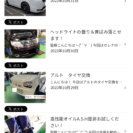
2022年10月31日
ヘッドライトの曇り＆黄ばみ落とせ
ます！
皆様こんにちはヽ(*´∀｀) 今回はセレナのヘッドライトの曇りを綺麗にしていきます！ 施工前はこんな感じ かなり白く曇ってきてますね… どうしてもプラスチックの劣化や紫外線等で白く曇ったり黄色くなってきてしまう物… 1回目の曇り取りが終わった状態 １回でかなり綺麗になりましたね！ 2回目の曇...
2022年10月30日
アルト タイヤ交換
こんにちは！ 今日はアルトのタイヤ交換を実施します。 商品：165/55R15 RE004 では作業進めて行きます。 まずは、タイヤを取り外していきます。 続いて空気を充填します。 最後にバランスを取り車体に取り付けします。 これで作業終了です。 タイヤ交換をご検討の方は、ぜひ当店までご来店下さい...
2022年10月29日
高性能オイルA.S.H是非お試しくだ
さい！
皆様こんにちは(*´꒳`*) 今回は当店お勧め品でもあるエンジンオイルのA.S.Hのご紹介です！ A.S.Hとは このエンジンオイルの一番の特徴はポリマー(増粘剤)を使用していないという事。 ポリマーを配合しない事によって耐熱性や耐酸化性に優れ他のオイルに比べロングライフなオイルになっています。 更...