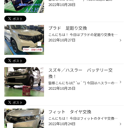
2022年10月28日
プラド 足廻り交換
こんにちは！ 今日はプラドの足廻り交換を実施します。 商品：JAOS では進めて行きます。 取付前の車高はこんな感じです。 今回はリフトアップになります。 取付後はこのようになります。 取付後はこんな感じで車高が上がります。 目安で４ｃｍ上がってます。 最近の流行りの仕様ですね！ 足廻りを...
2022年10月27日
スズキ／ハスラー バッテリー交
換！
皆様こんにちは(*´ω｀*) 今回はハスラーのバッテリーを交換していきます！ 今回取り付けるバッテリーはGSユアサのECO R レボリューション アイドリングストップ車用のバッテリーになっております。 取り外すバッテリーがこちら… 付いているのもECO Rですね(´⊙ω⊙`) 新しいバッテリー取付後がこちら！...
2022年10月25日
フィット タイヤ交換
こんにちは！ 今日はフィットのタイヤ交換を実施します。 商品：185/60R15 プレイズPXⅡ では作業進めて行きます。 使用していたタイヤを見てみるとひび割れが出てますね。 タイヤが劣化してしまってます。 まずはタイヤを取り外します。 続いて空気を充填していきます。 最後にバランスを取り車体...
2022年10月24日