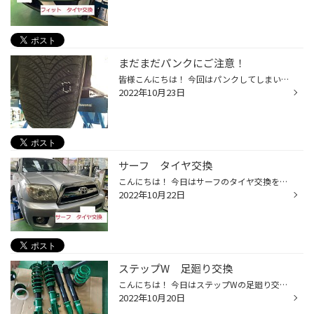
まだまだパンクにご注意！
皆様こんにちは！ 今回はパンクしてしまいご来店いただきました！ パンク＝雨の日というイメージが強いと思われますがちですが、晴れの日でも意外と道路に異物が落ちている事も… 今回もとても気持ち良く晴れた日でのご来店でお客様も「雨なんて降って無かったのに…」との事でした。 今回はパンク修...
2022年10月23日
サーフ タイヤ交換
こんにちは！ 今日はサーフのタイヤ交換を実施します。 商品：265/65R17 デューラー８５０ では作業進めて行きます。 まずはタイヤをバラシて行きます。 組付け後空気を充填します。 最後にバランスを取り車体に取り付けします。 これで作業終了です。 タイヤ交換をご検討の方は、ぜひ当店までご来...
2022年10月22日
ステップW 足廻り交換
こんにちは！ 今日はステップWの足廻り交換を実施します。 商品：テイン フレックスA フレキシブルコントローラー スタビリンク URL：テイン 車種はステップWになります。 では、作業進めて行きます。 作業中の写真はリアの足廻りを取り外している所になります。 取付後↓ 車高はメーカー推奨値にな...
2022年10月20日