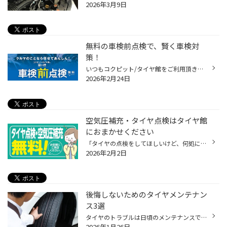
2026年3月9日
無料の車検前点検で、賢く車検対
策！
いつもコクピット/タイヤ館をご利用頂きありがとうございます。 今回は、コクピット/タイヤ館がオススメする「車検前点検」についてご紹介いたします。 【車検前点検は、出費を集中させない、かしこい車検対策です】 ・車検って何？よく分からなくて不安・・・。 ・できれば車検の出費を抑えたい・...
2026年2月24日
空気圧補充・タイヤ点検はタイヤ館
におまかせください
「タイヤの点検をしてほしいけど、何処に頼べば良いかなぁ」 「クルマの事は詳しくないし初めてのお店は不安・・・」など お悩みのお客様はぜひ、当店にご相談ください。 皆様、お車の空気圧の点検はどれ位の期間で充填してますか？？ 実は空気圧点検は１ヶ月に１回が良いとされているんです 窒素ガ...
2026年2月2日
後悔しないためのタイヤメンテナン
ス3選
タイヤのトラブルは日頃のメンテナンスで防げることがほとんどです。 トラブルが起きて後悔しない為にも、今回はタイヤのプロがおススメするタイヤメンテナンスを いくつかご紹介いたします。 【タイヤ長持ちの為のおススメテナンス！】 普段なかなか点検できてない、タイヤ交換もずいぶんしていな...
2026年1月26日