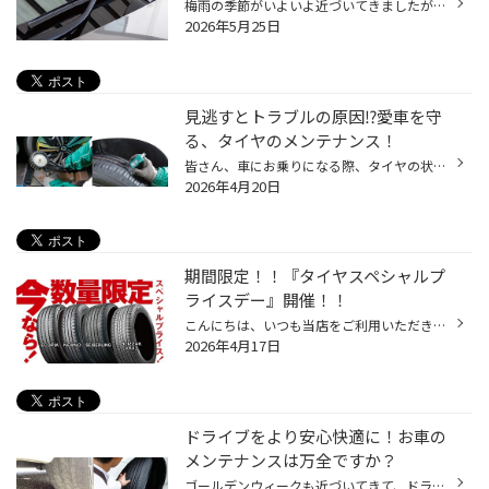
梅雨の季節がいよいよ近づいてきましたが、皆さんおクルマのコンディションはいかがでしょうか？ 雨の日の運転が増えるこれからの時期こそ、早めのメンテナンスがおすすめです。 今回は、雨の日でも安心して走行するためのおすすめメンテナンスポイントをご紹介いたします！ 現在、コクピット・タイ...
2026年5月25日
見逃すとトラブルの原因⁉愛車を守
る、タイヤのメンテナンス！
皆さん、車にお乗りになる際、タイヤの状態を気にしていますか？ 長く、安心して使って頂くためにタイヤのメンテナンスは欠かせません。 今回は定番から見落としがちなものまで、タイヤのメンテナンスについてご紹介いたします！ タイヤのおすすめメンテナンス３選！ 1.タイヤ点検/空気充填 定期的...
2026年4月20日
期間限定！！『タイヤスペシャルプ
ライスデー』開催！！
こんにちは、いつも当店をご利用いただきましてありがとうございます。 4/17(金)～4/26(日)まで、コクピット・タイヤ館におきまして、 期間限定！ サイズ限定！！ 数量限定！！！ お得にお買い求めいただける、「タイヤスペシャルプライスデー」がスタートします！ お得なタイヤのご紹介！！ ワゴン...
2026年4月17日
ドライブをより安心快適に！お車の
メンテナンスは万全ですか？
ゴールデンウィークも近づいてきて、ドライブやお車でのお出かけを予定されている方も 多くいらっしゃると思います。 安心してお出かけいただくためにも、久しぶりに運転される方、長距離運転のご予定がある方は 特にお車のメンテナンスを事前にしっかりしましょう！ 【お出かけ前のメンテナンスポ...