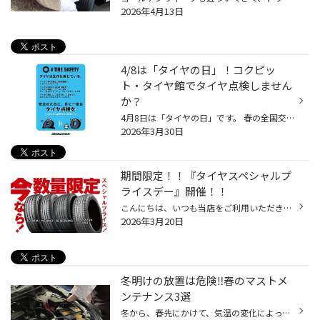
2026年4月13日
4/8は「タイヤの日」！コクピッ
ト・タイヤ館でタイヤ点検しません
か？
4月8日は「タイヤの日」です。 春の全国交通安全運動の実施月である4月と、輪（タイヤ）のイメージで8の語呂合わせで 一般社団法人日本自動車タイヤ協会（JATMA）が定めた記念日です。 こちらのタイヤの日に合わせて、コクピット・タイヤ館では『タイヤ点検・空気の補充強化』を行います！ 【どうし...
2026年3月30日
期間限定！！『タイヤスペシャルプ
ライスデー』開催！！
こんにちは、いつも当店をご利用いただきましてありがとうございます。 3/20(金)～3/29(日)まで、コクピット・タイヤ館におきまして、 期間限定！ サイズ限定！！ 数量限定！！！ お得にお買い求めいただける、「タイヤスペシャルプライスデー」がスタートします！ お得なタイヤのご紹介！！ ワゴン...
2026年3月20日
冬明けの放置は危険‼春のマストメ
ンテナンス3選
冬から、春先にかけて、気温の変化によっておクルマに負担がかかってしまうタイミングです。 春のカーライフをより快適にお過ごしいただくために、事前のおクルマのメンテナンスが大切です！ 【春前のメンテナンスポイント！】 ■バッテリー点検 気温の低い冬はバッテリーに負担がかかりやすく、性能...