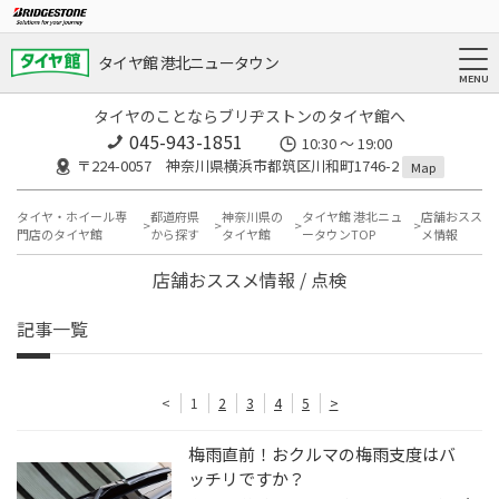
タイヤ館 港北ニュータウン
タイヤのことならブリヂストンのタイヤ館へ
045-943-1851
10:30 ～ 19:00
〒224-0057 神奈川県横浜市都筑区川和町1746-2
Map
タイヤ・ホイール専
都道府県
神奈川県の
タイヤ館 港北ニュ
店舗おスス
門店のタイヤ館
から探す
タイヤ館
ータウンTOP
メ情報
店舗おススメ情報 / 点検
記事一覧
<
1
2
3
4
5
>
梅雨直前！おクルマの梅雨支度はバ
ッチリですか？